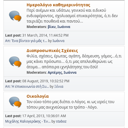
Ημερολόγιο καθημερινότητας
Περί ανέμων και υδάτων, γενικού και ειδικού
ενδιαφέροντος, σχολιασμοί επικαιρότητας, ό,τι δεν
ταιριάζει πουθενά και παντού...
Moderators:
βίκυ
,
Ιωάννα
Last post:
31 March, 2014, 11:44:52 PM
Απ: Ἕνα βίντεο γιὰ μᾶς τ...
by
Ιωάννα
Διαπροσωπικές Σχέσεις
Φιλία, σχέσεις, έρωτας, αγάπη, δέσμευση, γάμος...ό,τι
μας κάνει πρόσωπο... ό,τι μας απελευθερώνει ως
άτομα... απόπειρα ιχνηλάτησης του Εσύ!
Moderators:
Αρτέμης
,
Ιωάννα
Last post:
08 August, 2019, 10:32:52 PM
Απ: Ἡ ἐπικοινωνία στὴ Συ...
by
Ξένια
Οικολογία
Τον οίκο-τόπο μας διέπει ο Λόγος. κι ως ιερείς του
τόπου μας ανιχνεύουμε το τρόπο - Λόγο.
Last post:
17 April, 2013, 10:36:01 AM
Μιχάλης Καλογεράκης - Έν...
by
staboz