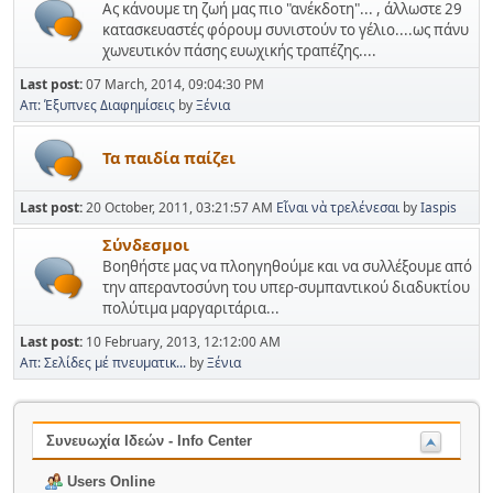
Ας κάνουμε τη ζωή μας πιο "ανέκδοτη"... , άλλωστε 29
κατασκευαστές φόρουμ συνιστούν το γέλιο....ως πάνυ
χωνευτικόν πάσης ευωχικής τραπέζης....
Last post:
07 March, 2014, 09:04:30 PM
Απ: Έξυπνες Διαφημίσεις
by
Ξένια
Τα παιδία παίζει
Last post:
20 October, 2011, 03:21:57 AM
Εἶναι νὰ τρελένεσαι
by
Iaspis
Σύνδεσμοι
Βοηθήστε μας να πλοηγηθούμε και να συλλέξουμε από
την απεραντοσύνη του υπερ-συμπαντικού διαδυκτίου
πολύτιμα μαργαριτάρια...
Last post:
10 February, 2013, 12:12:00 AM
Απ: Σελίδες μέ πνευματικ...
by
Ξένια
Συνευωχία Ιδεών - Info Center
Users Online