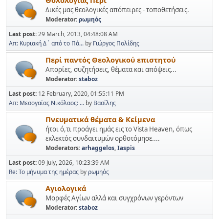
Δικές μας θεολογικές απόπειρες - τοποθετήσεις.
Moderator:
ρωμηός
Last post:
29 March, 2013, 04:48:08 AM
Απ: Κυριακή Δ΄ από το Πά...
by
Γιώργος Πολίδης
Περί παντός Θεολογικού επιστητού
Απορίες, συζητήσεις, θέματα και απόψεις...
Moderator:
staboz
Last post:
12 February, 2020, 01:55:11 PM
Απ: Μεσογαίας Νικόλαος: ...
by
Βασίλης
Πνευματικά θέματα & Κείμενα
ήτοι ό,τι προάγει ημάς εις το Vista Heaven, όπως
εκλεκτός συνδαιτυμών ορθοτόμησε....
Moderators:
arhaggelos
,
Iaspis
Last post:
09 July, 2026, 10:23:39 AM
Re: Το μήνυμα της ημέρας
by
ρωμηός
Αγιολογικά
Μορφές Αγίων αλλά και συγχρόνων γερόντων
Moderator:
staboz