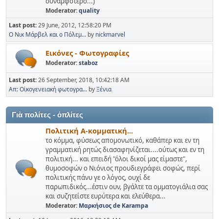
συναμφότερο...)
Moderator:
quality
Last post:
29 June, 2012, 12:58:20 PM
O Νικ Μάρβελ και ο Πόλεμ...
by
nickmarvel
Εικόνες - Φωτογραφίες
Moderator:
staboz
Last post:
26 September, 2018, 10:42:18 AM
Απ: Οἰκογενειακὴ φωτογρα...
by
Ξένια
Γιὰ πολίτες - ὀπλίτες
Πολιτική Α-κομματική...
το κόμμα, φύσεως απομονωτικό, καθάπερ και εν τη
γραμματική ρητώς διασαφηνίζεται....ούτως και εν τη
πολιτική... και επειδή "όλοι δικοί μας είμαστε",
θυμοσοφών ο Νιόνιος προυδιεγράφει σοφώς, περί
πολιτικής πάνυ γε ο λόγος, ουχί δε
παρωπιδικός...έστιν ουν, βγάλτε τα ομματογιάλια σας
και συζητείστε ευρύτερα και ελεύθερα...
Moderator:
Μαρκήσιος de Karampa