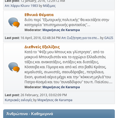
Last post:
12 January, 2016, 12:29:12 AM
Απ: Χάρρυ Κλυνν 1983
by
Μάξιμος
Εθνικά Θέματα
διότι περί "Εξωτερικής πολιτικής" θα κοιτάξετε στην
κατηγορία "επιστημονικής φαντασίας"...
Moderator:
Μαρκήσιος de Karampa
Last post:
16 April, 2016, 02:48:34 PM
Απ: Συζήτηση για τα επε...
by
GALIS
Διεθνείς Εξελίξεις
Κατά το "Φέξε μου Μπους και γλίστρησα", από το
μακρινό Μπουςδιστάν και το εγχώριο Ελλαδιστάν,
τάξεις και ανακατάξεις, εντάξεις και διατάξεις,
Κόσσοβα και Γόμορα και από κεί στο βαθύ Κράτος,
κεμαλιστές, σιωνιστές, σαουδάραβες , πετρέλαια,
Exon, φυσικά αέρια μέχρι και την "κόκκινη μηλιά"του
Πατρο-Κοσμά και του "συναδέλφου" του π. Παϊσίου....
Moderator:
Μαρκήσιος de Karampa
Last post:
26 February, 2013, 03:02:09 PM
Κυπριακές εκλογές
by
Μαρκήσιος de Karampa
Ἀνθρώπινα - Καθημερινά