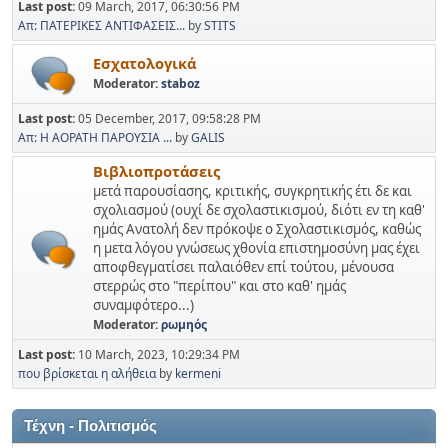
Last post:
09 March, 2017, 06:30:56 PM
Απ: ΠΑΤΕΡΙΚΕΣ ΑΝΤΙΦΑΣΕΙΣ...
by
STITS
Εσχατολογικά
Moderator:
staboz
Last post:
05 December, 2017, 09:58:28 PM
Απ: Η ΑΟΡΑΤΗ ΠΑΡΟΥΣΙΑ ...
by
GALIS
Βιβλιοπροτάσεις
μετά παρουσίασης, κριτικής, συγκρητικής έτι δε και
σχολιασμού (ουχί δε σχολαστικισμού, διότι εν τη καθ'
ημάς Ανατολή δεν πρόκοψε ο Σχολαστικισμός, καθώς
η μετα λόγου γνώσεως χθονία επιστημοσύνη μας έχει
αποφθεγματίσει παλαιόθεν επί τούτου, μένουσα
στερρώς στο "περίπου" και στο καθ' ημάς
συναμφότερο...)
Moderator:
ρωμηός
Last post:
10 March, 2023, 10:29:34 PM
που βρίσκεται η αλήθεια
by
kermeni
Τέχνη - Πολιτισμός