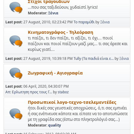
Στίχοι τραγουδιών
...που σας ταξιδεύουν, χυδαϊστί lyrics!
Moderator:
Ξένια
Last post:
27 August, 2010, 02:23:42 PM
Το παραμύθι
by
Ξένια
Κινηματογράφος - Τηλεόραση
τι παίζει, τι δεν παίζει, τι αξίζει, τι όχι... ποιοί
παίζουν και ποιοί παίζουν μαζί μας... τι σας άρεσε και
κυρίως γιατί...
Last post:
27 August, 2019, 10:39:18 PM
Tully (Τα παιδιά είναι ε...
by
Ξένια
Ζωγραφική - Αγιογραφία
Last post:
06 April, 2020, 04:30:07 PM
Απ: Ερλωτηση προς τους Γ...
by
staboz
Προσωπικοί λογο-τεχνο-τσελεμεντέδες
ήτοι δικές σας γευστικές αποχρώσεις, ό,τι σας εμπνέει
ή σας ενέπνευσε κάποτε και είπατε να το αποτυπώσετε
με τη γραφίδα σας (έστω στο πληκτρολόγιό σας...)
Moderator:
quality