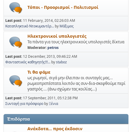
Tόποι - Προορισμοί - Πολιτισμοί
Last post:
11 February, 2014, 02:26:03 AM
Καταπληκτικὸ Ντοκυμαντὲρ...
by
Μάξιμος
Ηλεκτρονικοί υπολογιστές
Τα πάντα για τους ηλεκτρονικούς υπολογιστές δίκτυα
Moderator:
petros
Last post:
12 December, 2013, 09:46:22 AM
Φανταστικός καθηγητής!!!...
by
staboz
Τι θα φάμε
ως ρωμηοί, σιγά μην έλειπαν οι συνταγές μας...
ρωμεοπρεπέστατα λοιπόν ας συν-δια-σκεφθούμε περί
γαστρός ... (άνω σχώμεν τας κοιλίας...)
Last post:
17 September, 2011, 05:12:38 PM
Συνταγή για πρόσφορο
by
Ξένια
Ἐπιδόρπια
Ανέκδοτα... προς έκδοσιν