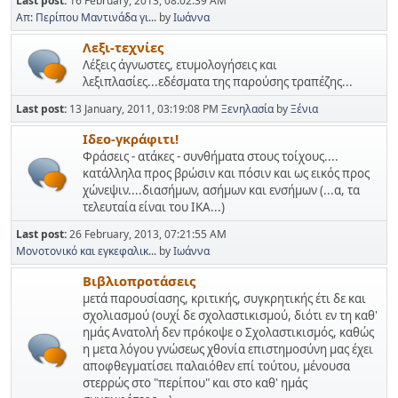
Last post:
16 February, 2013, 08:02:39 AM
Απ: Περίπου Μαντινάδα γι...
by
Ιωάννα
Λεξι-τεχνίες
Λέξεις άγνωστες, ετυμολογήσεις και
λεξιπλασίες...εδέσματα της παρούσης τραπέζης...
Last post:
13 January, 2011, 03:19:08 PM
Ξενηλασία
by
Ξένια
Ιδεο-γκράφιτι!
Φράσεις - ατάκες - συνθήματα στους τοίχους....
κατάλληλα προς βρώσιν και πόσιν και ως εικός προς
χώνεψιν....διασήμων, ασήμων και ενσήμων (...α, τα
τελευταία είναι του ΙΚΑ...)
Last post:
26 February, 2013, 07:21:55 AM
Μονοτονικό και εγκεφαλικ...
by
Ιωάννα
Βιβλιοπροτάσεις
μετά παρουσίασης, κριτικής, συγκρητικής έτι δε και
σχολιασμού (ουχί δε σχολαστικισμού, διότι εν τη καθ'
ημάς Ανατολή δεν πρόκοψε ο Σχολαστικισμός, καθώς
η μετα λόγου γνώσεως χθονία επιστημοσύνη μας έχει
αποφθεγματίσει παλαιόθεν επί τούτου, μένουσα
στερρώς στο "περίπου" και στο καθ' ημάς