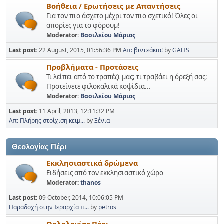
Βοήθεια / Ερωτήσεις με Απαντήσεις
Για τον πιο άσχετο μέχρι τον πιο σχετικό! Όλες οι
απορίες για το φόρουμ!
Moderator:
Βασιλείου Μάριος
Last post:
22 August, 2015, 01:56:36 PM
Απ: βιντεάκια!
by
GALIS
Προβλήματα - Προτάσεις
Τι λείπει από το τραπέζι μας; τι τραβάει η όρεξή σας;
Προτείνετε φιλοκαλικά κοψίδια...
Moderator:
Βασιλείου Μάριος
Last post:
11 April, 2013, 12:11:32 PM
Απ: Πλήρης στοίχιση κειμ...
by
Ξένια
Θεολογίας Πέρι
Εκκλησιαστικά δρώμενα
Ειδήσεις από τον εκκλησιαστικό χώρο
Moderator:
thanos
Last post:
09 October, 2014, 10:06:05 PM
Παραδοχή στην Ιεραρχία π...
by
petros
Θολολογίας Πέρι