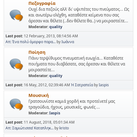
Πεζογραφία
Ουχί δια πεζούς αλλ' δι' υψιπέτες του πνεύματος... Ως
και ανωτέρω ελέχθη, καταθέστε κείμενα που σας
άρεσαν και θέλετε (..δεν θέλετε θα..) να μοιραστείτε...
Moderator:
quality
Last post:
12 February, 2013, 08:14:56 AM
Απ: Ένα πολύ όμορφο παρα...
by
Ιωάννα
Ποίηση
Πάνυ τερψίθυμος πνευματική ευωχία... Καταθέστε
ποιήματα που διαβάσατε, σας άρεσαν και θέλετε να
μοιραστείτε...
Moderator:
quality
Last post:
16 May, 2012, 02:39:46 AM
Ἡ Σατραπεία
by
Iaspis
Μουσική
Γρατσουνίστε καμιά χορδή και προτείνετέ μας
τραγούδια, ήχους, μουσικές, φωνές ...
Moderator:
Iaspis
Last post:
11 August, 2018, 05:01:34 AM
Απ: Σαμιώτισσα! Καταπληκ...
by
kristo