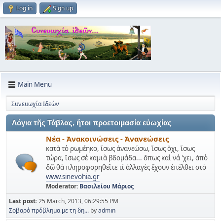
Log in
Sign up
Main Menu
Συνευωχία Ιδεών
Λόγια τῆς Τάβλας, ἥτοι προετοιμασία εὐωχίας
Νέα - Ἀνακοινώσεις - Ἀνανεώσεις
κατὰ τὸ ρωμέηκο, ἵσως ἀνανεώσω, ἵσως ὄχι, ἵσως
τώρα, ἵσως σὲ καμιὰ βδομάδα... ὅπως καὶ νά 'χει, ἀπὸ
δῶ θὰ πληροφορηθεῖτε τί ἀλλαγὲς ἔχουν ἐπέλθει στὸ
www.sinevohia.gr
Moderator:
Βασιλείου Μάριος
Last post:
25 March, 2013, 06:29:55 PM
Σοβαρό πρόβλημα με τη δη...
by
admin