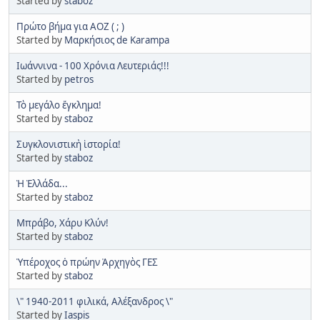
Started by
staboz
Πρώτο βήμα για ΑΟΖ ( ; )
Started by
Μαρκήσιος de Karampa
Ιωάννινα - 100 Χρόνια Λευτεριάς!!!
Started by
petros
Τὸ μεγάλο ἔγκλημα!
Started by
staboz
Συγκλονιστικὴ ἱστορία!
Started by
staboz
Ἡ Ἑλλάδα...
Started by
staboz
Μπράβο, Χάρυ Κλύν!
Started by
staboz
Ὑπέροχος ὁ πρώην Ἀρχηγὸς ΓΕΣ
Started by
staboz
\" 1940-2011 φιλικά, Αλέξανδρος \"
Started by
Iaspis