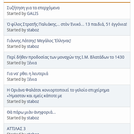
Συζήτηση για τα επερχόμενα
Started by
GALIS
Ὁ φίλος Στρατῆς Παλιάκης... στὸν Ἑνικό... 13 παιδιά, 51 ἐγγόνια!
Started by
staboz
Γιάννης Λάτσης! Μεγάλος Ἕλληνας!
Started by
staboz
Περί δήθεν προδοσίας των μοναχών της Ι.Μ. Βλατάδων το 1430
Started by
Ξένια
Για να' ρθει η λευτεριά
Started by
Ξένια
Η Οριάνα Φαλάτσι κονιορτοποιεί το γελοίο επιχείρημα
«Ήμασταν και εμείς κάποτε με
Started by
staboz
Θὰ πάρω μιὰν ἀνηφοριά...
Started by
staboz
ΑΤΤΙΛΑΣ 3