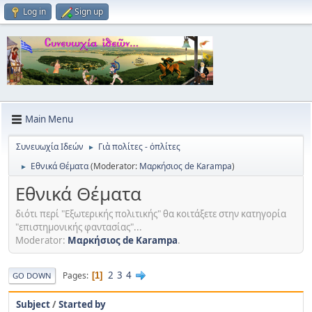
Log in
Sign up
Main Menu
Συνευωχία Ιδεών
Γιὰ πολίτες - ὀπλίτες
►
Εθνικά Θέματα
(Moderator:
Μαρκήσιος de Karampa
)
►
Εθνικά Θέματα
διότι περί "Εξωτερικής πολιτικής" θα κοιτάξετε στην κατηγορία
"επιστημονικής φαντασίας"...
Moderator:
Μαρκήσιος de Karampa
.
2
3
4
Pages
1
GO DOWN
Subject
/
Started by