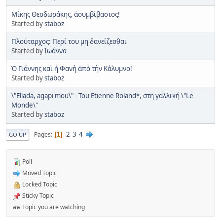
Μίκης Θεοδωράκης, ἀσυμβίβαστος!
Started by
staboz
Πλούταρχος: Περί του μη δανείζεσθαι
Started by
Ιωάννα
Ὁ Γιάννης καὶ ἡ Φανὴ ἀπὸ τὴν Κάλυμνο!
Started by
staboz
\"Ellada, agapi mou\" - Του Etienne Roland*, στη γαλλική \"Le
Monde\"
Started by
staboz
2
3
4
Pages
1
GO UP
Poll
Moved Topic
Locked Topic
Sticky Topic
Topic you are watching