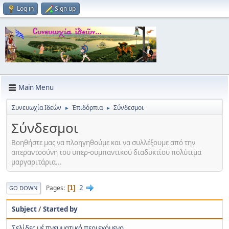
Log in
Sign up
Main Menu
Συνευωχία Ιδεών
Ἐπιδόρπια
Σύνδεσμοι
►
►
Σύνδεσμοι
Βοηθήστε μας να πλοηγηθούμε και να συλλέξουμε από την
απεραντοσύνη του υπερ-συμπαντικού διαδυκτίου πολύτιμα
μαργαριτάρια...
2
Pages
1
GO DOWN
Subject
/
Started by
Σελίδες μέ πνευματικό περιεχόμενο