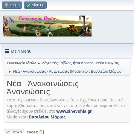
Log in
Sign up
Main Menu
Συνευωχία Ιδεών
Λόγια τῆς Τάβλας, ἥτοι προετοιμασία εὐωχίας
►
Νέα - Ἀνακοινώσεις - Ἀνανεώσεις
(Moderator:
Βασιλείου Μάριος
)
►
Νέα - Ἀνακοινώσεις -
Ἀνανεώσεις
κατὰ τὸ ρωμέηκο, ἵσως ἀνανεώσω, ἵσως ὄχι, ἵσως τώρα, ἵσως σὲ
καμιὰ βδομάδα... ὅπως καὶ νά 'χει, ἀπὸ δῶ θὰ πληροφορηθεῖτε τί
ἀλλαγὲς ἔχουν ἐπέλθει στὸ
www.sinevohia.gr
Moderator:
Βασιλείου Μάριος
.
Pages
1
GO DOWN