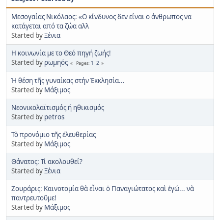
Μεσογαίας Νικόλαος: «Ο κίνδυνος δεν είναι ο άνθρωπος να
κατάγεται από τα ζώα αλλ
Started by
Ξένια
Η κοινωνία με το Θεό πηγή ζωής!
Started by
ρωμηός
1
2
Pages
Ἡ θέση τῆς γυναίκας στὴν Ἐκκλησία...
Started by
Μάξιμος
Νεονικολαϊτισμός ή ηθικισμός
Started by
petros
Τὸ προνόμιο τῆς ἐλευθερίας
Started by
Μάξιμος
Θάνατος: Τί ακολουθεί?
Started by
Ξένια
Ζουράρις: Καινοτομία θὰ εἶναι ὁ Παναγιώτατος καὶ ἐγώ... νὰ
παντρευτοῦμε!
Started by
Μάξιμος