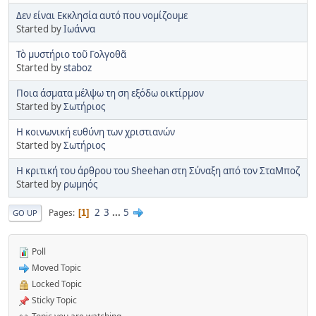
Δεν είναι Εκκλησία αυτό που νομίζουμε
Started by
Ιωάννα
Τὸ μυστήριο τοῦ Γολγοθᾶ
Started by
staboz
Ποια άσματα μέλψω τη ση εξόδω οικτίρμον
Started by
Σωτήριος
Η κοινωνική ευθύνη των χριστιανών
Started by
Σωτήριος
Η κριτική του άρθρου του Sheehan στη Σύναξη από τον ΣταΜποζ
Started by
ρωμηός
2
3
...
5
Pages
1
GO UP
Poll
Moved Topic
Locked Topic
Sticky Topic