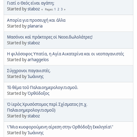
Γιατί ο Θεός είναι αγάπη;
Started by
staboz
1
2
3
Pages
Απορία για προσευχή και άλλα
Started by
planaria
Μασόνοι καὶ πράκτορες οἱ Νεοειδωλολάτρες!
Started by
staboz
H φιλόσοφος Υπατία, η Αγία Αικατερίνα και οι νεοπαγανιστές
Started by
arhaggelos
Σύγχρονοι παγανιστές.
Started by
Ἰωάννης
Τὸ θέμα τοῦ Παλαιοημερολογιτισμοῦ.
Started by
Ὀρθόδοξος
Ὁ ἱερὸς Χρυσόστομος περὶ Σχίσματος (π.χ.
Παλαιοημερολογιτισμοῦ)
Started by
staboz
\"Μια κυοφορούμενη αίρεση στην Ορθόδοξη Εκκλησία\"
Started by
Ἰωάννης