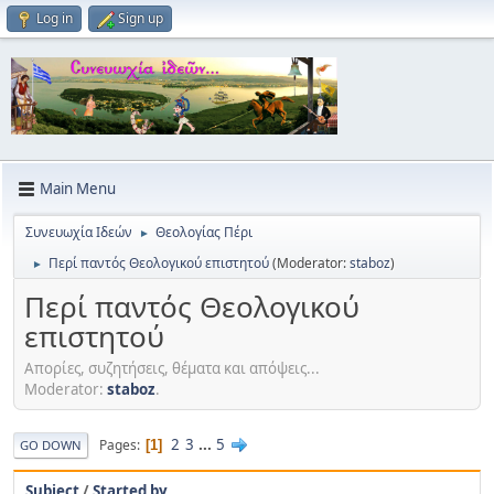
Log in
Sign up
Main Menu
Συνευωχία Ιδεών
Θεολογίας Πέρι
►
Περί παντός Θεολογικού επιστητού
(Moderator:
staboz
)
►
Περί παντός Θεολογικού
επιστητού
Απορίες, συζητήσεις, θέματα και απόψεις...
Moderator:
staboz
.
2
3
...
5
Pages
1
GO DOWN
Subject
/
Started by