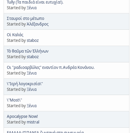
Tully (Τα παιδιά είναι ευτυχία!).
Started by
Ξένια
Σταυροί στο μέτωπο
Started by
Ἀλέξανδρος
Οἱ Καλάς
Started by
staboz
Τὸ θαῦμα τῶν Ἑλλήνων
Started by
staboz
Οι "ραδιοαρβύλες" εναντίον π.Ανδρέα Κονάνου.
Started by
Ξένια
\"Iερή λογοκρισία\"
Started by
Ξένια
\"Most\"
Started by
Ξένια
Apocalypse Now!
Started by
mistral
ΕΛΛΑΔΑ-ΙΣΠΑΝΙΑ ζωντανά στη συνευωχία