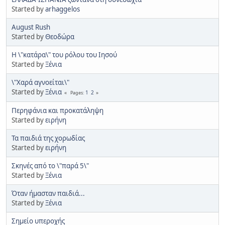
Started by
arhaggelos
August Rush
Started by
Θεοδώρα
H \"κατάρα\" του ρόλου του Ιησού
Started by
Ξένια
\"Χαρά αγνοείται\"
Started by
Ξένια
1
2
Pages
Περηφάνια και προκατάληψη
Started by
ειρήνη
Τα παιδιά της χορωδίας
Started by
ειρήνη
Σκηνές από το \"παρά 5\"
Started by
Ξένια
Όταν ήμασταν παιδιά...
Started by
Ξένια
Σημείο υπεροχής