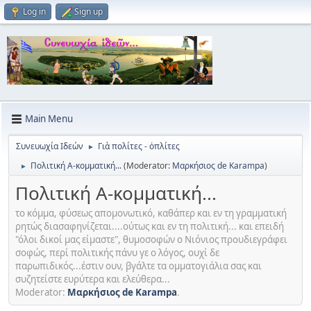
Log in
Sign up
Main Menu
Συνευωχία Ιδεών
Γιὰ πολίτες - ὀπλίτες
►
Πολιτική Α-κομματική...
(Moderator:
Μαρκήσιος de Karampa
)
►
Πολιτική Α-κομματική...
το κόμμα, φύσεως απομονωτικό, καθάπερ και εν τη γραμματική
ρητώς διασαφηνίζεται....ούτως και εν τη πολιτική... και επειδή
"όλοι δικοί μας είμαστε", θυμοσοφών ο Νιόνιος προυδιεγράφει
σοφώς, περί πολιτικής πάνυ γε ο λόγος, ουχί δε
παρωπιδικός...έστιν ουν, βγάλτε τα ομματογιάλια σας και
συζητείστε ευρύτερα και ελεύθερα...
Moderator:
Μαρκήσιος de Karampa
.