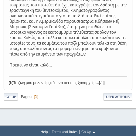
τουρίστας που πιστεύει ότι έχει καταγράψει τον δράστη με την
ερασιτεχνική του βιντεοκάμερα, κινηματογραφώντας
αναμνηστικά στιγμιότυπα για τα παιδιά του. Εκεί επίσης
βρίσκεται και η Αμερικανίδα παρουσιάστρια ειδήσεων Ρεξ
Μπρουκς (Σιγκούρνι Γουίβερ), έτοιμη να μεταδώσει το
ιστορικό γεγονός σε εκατομμύρια τηλεθεατές σε όλον τον
κόσμο. Καθώς αυτοί αλλά και αρκετοί άλλοι αποκαλύπτουν τις
ιστορίες τους, τα κομμάτια του παζλ μπαίνουν τελικά στη θέση
τους, αποκαλύπτοντας τα τρομερά κίνητρα που κρύβονται
πίσω από την επιφάνεια των πραγμάτων.
Πρέπει να είναι καλό...
[b]Τη ζωή μου μηδενίζω,πάει να πει πως ξαναρχίζω...[/b]
Pages
1
GO UP
USER ACTIONS
|
|
Help
Terms and Rules
Go Up ▲