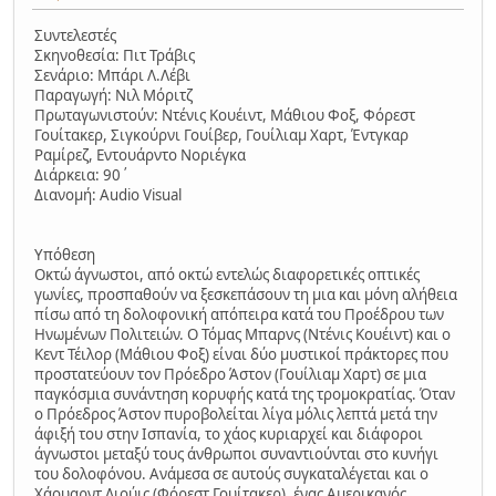
Συντελεστές
Σκηνοθεσία: Πιτ Τράβις
Σενάριο: Μπάρι Λ.Λέβι
Παραγωγή: Νιλ Μόριτζ
Πρωταγωνιστούν: Ντένις Κουέιντ, Μάθιου Φοξ, Φόρεστ
Γουίτακερ, Σιγκούρνι Γουίβερ, Γουίλιαμ Χαρτ, Έντγκαρ
Ραμίρεζ, Εντουάρντο Νοριέγκα
Διάρκεια: 90΄
Διανομή: Audio Visual
Υπόθεση
Οκτώ άγνωστοι, από οκτώ εντελώς διαφορετικές οπτικές
γωνίες, προσπαθούν να ξεσκεπάσουν τη μια και μόνη αλήθεια
πίσω από τη δολοφονική απόπειρα κατά του Προέδρου των
Ηνωμένων Πολιτειών. Ο Τόμας Μπαρνς (Ντένις Κουέιντ) και ο
Κεντ Τέιλορ (Μάθιου Φοξ) είναι δύο μυστικοί πράκτορες που
προστατεύουν τον Πρόεδρο Άστον (Γουίλιαμ Χαρτ) σε μια
παγκόσμια συνάντηση κορυφής κατά της τρομοκρατίας. Όταν
ο Πρόεδρος Άστον πυροβολείται λίγα μόλις λεπτά μετά την
άφιξή του στην Ισπανία, το χάος κυριαρχεί και διάφοροι
άγνωστοι μεταξύ τους άνθρωποι συναντιούνται στο κυνήγι
του δολοφόνου. Ανάμεσα σε αυτούς συγκαταλέγεται και ο
Χάουαρντ Λιούις (Φόρεστ Γουίτακερ), ένας Αμερικανός