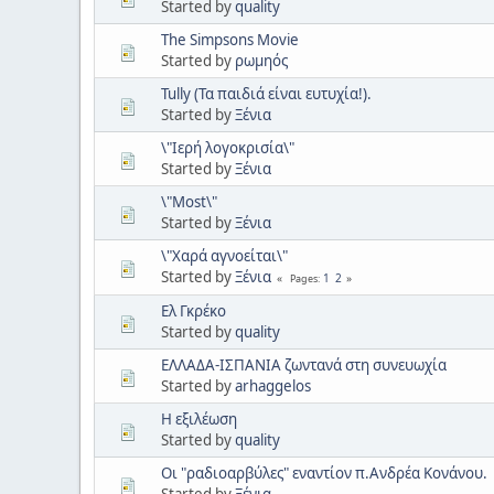
Started by
quality
The Simpsons Movie
Started by
ρωμηός
Tully (Τα παιδιά είναι ευτυχία!).
Started by
Ξένια
\"Iερή λογοκρισία\"
Started by
Ξένια
\"Most\"
Started by
Ξένια
\"Χαρά αγνοείται\"
Started by
Ξένια
1
2
Pages
Ελ Γκρέκο
Started by
quality
ΕΛΛΑΔΑ-ΙΣΠΑΝΙΑ ζωντανά στη συνευωχία
Started by
arhaggelos
Η εξιλέωση
Started by
quality
Οι "ραδιοαρβύλες" εναντίον π.Ανδρέα Κονάνου.