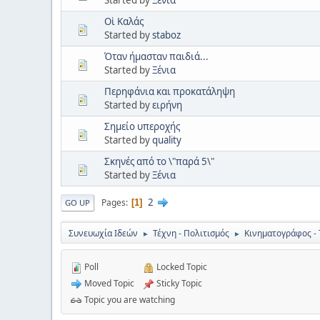
Started by
Ξένια
Οἱ Καλάς
Started by
staboz
Όταν ήμασταν παιδιά...
Started by
Ξένια
Περηφάνια και προκατάληψη
Started by
ειρήνη
Σημείο υπεροχής
Started by
quality
Σκηνές από το \"παρά 5\"
Started by
Ξένια
2
Pages
1
GO UP
Συνευωχία Ιδεών
Τέχνη - Πολιτισμός
Κινηματογράφος -
►
►
Poll
Locked Topic
Moved Topic
Sticky Topic
Topic you are watching