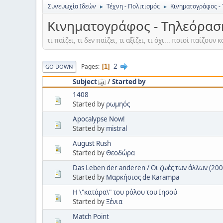
Συνευωχία Ιδεών
Τέχνη - Πολιτισμός
Κινηματογράφος -
►
►
Κινηματογράφος - Τηλεόρασ
τι παίζει, τι δεν παίζει, τι αξίζει, τι όχι... ποιοί παίζουν
2
Pages
1
GO DOWN
Subject
/
Started by
1408
Started by
ρωμηός
Apocalypse Now!
Started by
mistral
August Rush
Started by
Θεοδώρα
Das Leben der anderen / Οι ζωές των άλλων (200
Started by
Μαρκήσιος de Karampa
H \"κατάρα\" του ρόλου του Ιησού
Started by
Ξένια
Match Point