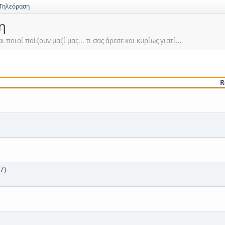
 Τηλεόραση
η
 και ποιοί παίζουν μαζί μας... τι σας άρεσε και κυρίως γιατί...
R
7)