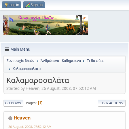
Log in
Sign up
Main Menu
Συνευωχία Ιδεών
Ἀνθρώπινα - Καθημερινά
Τι θα φάμε
►
►
Καλαμαροσαλάτα
►
Καλαμαροσαλάτα
Started by Heaven, 26 August, 2008, 07:52:12 AM
Pages
1
GO DOWN
USER ACTIONS
Heaven
26 August, 2008, 07:52:12 AM