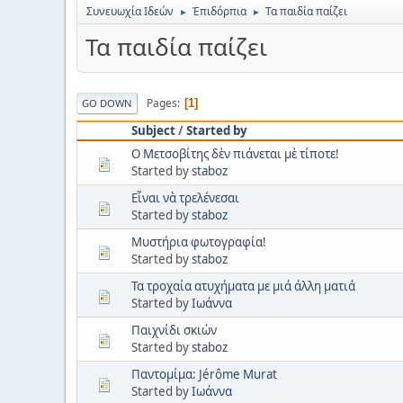
Συνευωχία Ιδεών
Ἐπιδόρπια
Τα παιδία παίζει
►
►
Τα παιδία παίζει
Pages
1
GO DOWN
Subject
/
Started by
Ο Μετσοβίτης δὲν πιάνεται μὲ τίποτε!
Started by
staboz
Εἶναι νὰ τρελένεσαι
Started by
staboz
Μυστήρια φωτογραφία!
Started by
staboz
Τα τροχαία ατυχήματα με μιά άλλη ματιά
Started by
Ιωάννα
Παιχνίδι σκιών
Started by
staboz
Παντομίμα: Jérôme Murat
Started by
Ιωάννα