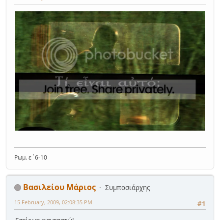
Ρωμ. ε΄6-10
Βασιλείου Μάριος
Συμποσιάρχης
15 February, 2009, 02:08:35 PM
#1