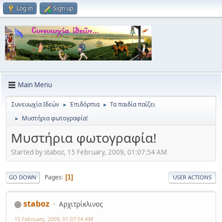
Log in
Sign up
Main Menu
Συνευωχία Ιδεών
Ἐπιδόρπια
Τα παιδία παίζει
►
►
Μυστήρια φωτογραφία!
►
Μυστήρια φωτογραφία!
Started by staboz, 15 February, 2009, 01:07:54 AM
Pages
1
GO DOWN
USER ACTIONS
staboz
Αρχιτρίκλινος
15 February, 2009, 01:07:54 AM