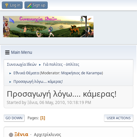
Log in
Sign up
Main Menu
Συνευωχία Ιδεών
Γιὰ πολίτες - ὀπλίτες
►
Εθνικά Θέματα
(Moderator:
Μαρκήσιος de Karampa
)
►
Προσαγωγή λόγω.... κάμερας!
►
Προσαγωγή λόγω.... κάμερας!
Started by Ξένια, 06 May, 2010, 10:18:19 PM
Pages
1
GO DOWN
USER ACTIONS
Ξένια
Αρχιτρίκλινος