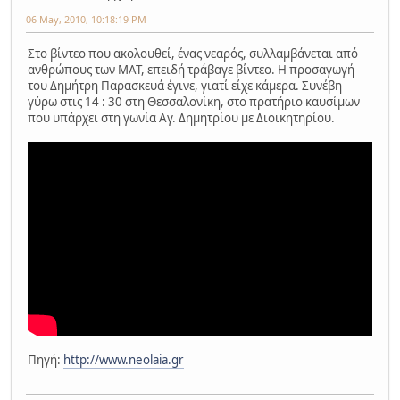
06 May, 2010, 10:18:19 PM
Στο βίντεο που ακολουθεί, ένας νεαρός, συλλαμβάνεται από
ανθρώπους των ΜΑΤ, επειδή τράβαγε βίντεο. Η προσαγωγή
του Δημήτρη Παρασκευά έγινε, γιατί είχε κάμερα. Συνέβη
γύρω στις 14 : 30 στη Θεσσαλονίκη, στο πρατήριο καυσίμων
που υπάρχει στη γωνία Αγ. Δημητρίου με Διοικητηρίου.
Πηγή:
http://www.neolaia.gr