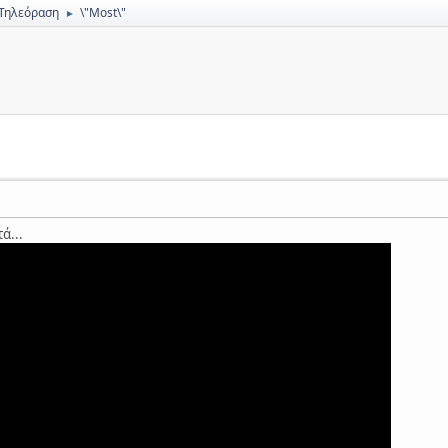
 Τηλεόραση
\"Most\"
►
ά...