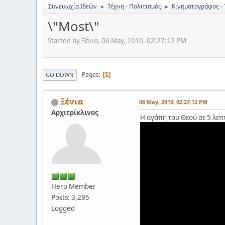
Συνευωχία Ιδεών
Τέχνη - Πολιτισμός
Κινηματογράφος -
►
►
\"Most\"
Started by Ξένια, 06 May, 2010, 02:27:12 PM
Pages
1
GO DOWN
Ξένια
06 May, 2010, 02:27:12 PM
Αρχιτρίκλινος
Η αγάπη του Θεού σε 5 λεπτ
Hero Member
Posts: 3,295
Logged