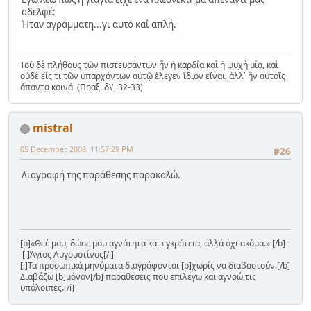
αδελφέ:
Ήταν αγράμματη...γι αυτό καί απλή.
Τοῦ δὲ πλήθους τῶν πιστευσάντων ἦν ἡ καρδία καὶ ἡ ψυχὴ μία, καὶ
οὐδὲ εἷς τι τῶν ὑπαρχόντων αὐτῷ ἔλεγεν ἴδιον εἶναι, ἀλλ᾿ ἦν αὐτοῖς
ἅπαντα κοινά. (Πραξ. δ\', 32-33)
mistral
05 December, 2008, 11:57:29 PM
#26
Διαγραφή της παράθεσης παρακαλώ.
[b]«Θεέ μου, δώσε μου αγνότητα και εγκράτεια, αλλά όχι ακόμα.» [/b]
[i]Άγιος Αυγουστίνος[/i]
[i]Τα προσωπικά μηνύματα διαγράφονται [b]χωρίς να διαβαστούν.[/b]
Διαβάζω [b]μόνον[/b] παραθέσεις που επιλέγω και αγνοώ τις
υπόλοιπες.[/i]