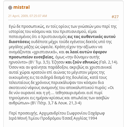
mistral
21 April, 2009, 07:25:07 AM
#27
Εγώ δε προσωπικώς, εν τοίς ορίοις των γνώσεών μου περί της
ιστορίας του κόσμου και του Χριστιανισμού, είμαι
πεπεισμένος ότι ο Χριστιανισμός
εις τας αυθεντικάς αυτού
διαστάσεις
ουδέποτε μέχρι τούδε εγένετος δεκτός υπό της
μεγάλης μάζης ώς ώφειλε. Κράτη είχον την αξίωσιν να
ονομάζονται «χριστιανικά», και
οι λαοί αυτών έφερον
προσωπείον ευσεβείας
, όμως «την δύναμιν αυτής
ηρνούντο» (Β\' Τιμ. 3,5). Έζησαν
και ζούν εθνικώς
(Γαλ. 2,14).
Όσον και αν φαίνηται παράδοξον, ακριβώς αι χριστιανικαί
αυταί χώραι κρατούν επί αιώνας το μέγιστον μέρος της
οικουμένης εις τα σιδηρά δεσμά της δουλείας, κατά τους
τελευταίους δε χρόνους περιεκάλυψαν τον κόσμον δια
σκοτεινού νέφους αναμονής του αποκαλυπτικού πυρός: «Οι
δε νύν ουρανοί και η γή ... τεθησαυρισμένοι εισί πυρί
τηρούμενοι εις ημέραν κρίσεως και απωλείας των ασεβών
ανθρώπων» (Β\' Πέτρ. 3,7 & Λουκ. 21,3-4)
Περί προσευχής. Αρχιμανδρίτου Σωφρονίου Σαχάρωφ
Ιερά Μονή Τιμίου Προδρόμου Έσσεξ Αγγλίας 1994