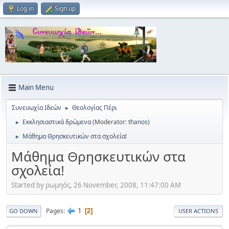
Log in
Sign up
Main Menu
Συνευωχία Ιδεών
Θεολογίας Πέρι
►
Εκκλησιαστικά δρώμενα
(Moderator:
thanos
)
►
Μάθημα Θρησκευτικών στα σχολεία!
►
Μάθημα Θρησκευτικών στα
σχολεία!
Started by ρωμηός, 26 November, 2008, 11:47:00 AM
1
Pages
2
GO DOWN
USER ACTIONS