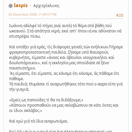
Iaspis
Αρχιτρίκλινος
05 December, 2008, 11:49:57 PM
#25
Ιωάννη αδελφέ τό πήγες (καί αυτό) τό θέμα στά βάθη τού
ωκεανού. Στά απάτητα νερά, εκεί απ\' όπου είναι αδύνατον νά
επιστρέψει πίσω.
Καί εντάξει γιά εμάς, τίς διάφορες γενεές τών ενήλικων.Πήραμε
φραγκοπροτεσταντική παιδεία, ζήσαμε υπό Βαυαρούς
κυβερνήτες, είμαστε «άνοες και άβουλοι νεογραικήλοι καί
δουλοπάροικοι», καί η εκκλησία μας σπούδασε σέ ξένο
πανεπιστήμιο.
Άς είμαστε, ότι είμαστε, ας κάναμε ότι κάναμε, άς πάθαμε ότι
πάθαμε.
Τά παιδιά; Θυμάσαι τί αναρωτήθηκες τότε πού ο iaspis είπε γιά
τήν γιαγιά;
«Εμείς ως παπούδες τί θα τα διδάξουμε;»
«Κάποιοι προσπαθούν να μας σκλαβώσουν σε κάτι όντες και
οι ίδιοι σκλάβοι;»
Καί εγώ γιά τά ίδια αναρωτιέμαι.
Εγώ λέω πώς η γιαγιά είχε ένα πλεονέκτημα απεναντί μας