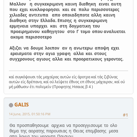
Μαλλον η συγκεκριμενη καινη διαθηκη ειναι αυτη
που εχει κυκλοφορησει και σε πολυ περισσοτερες
χιλιαδες αντιτυπα απο οποιαδηποτε αλλη καινη
διαθηκη στην Ελλαδα. Επισης η συγκεκριμενη
ερμηνεια υπαρχει και στη δογματικη του
προειρημενου καθηγητου στο Γ τομο οπου αναλυεται
ακομα περισσοτερο
Αξιζει να δουμε λοιπον αν η ανωτερω αποψη εχει
ερεισματα στην αγια γραφη αλλα και στους
συγχρονους αγιους αλλα και προορατικους γεροντες.
καί συγκόψουσι τάς μαχαίρας αυτών είς άροτρα καί τάς ζιβύνας
αυτών είς δρέπανα, καί ού λείψετε έθνος επ έθνος μάχαιραν, καί ού
μή μάθωσιν έτι πολεμείν (Προφητης Ησαιας β 4 )
GALIS
14 June, 2015, 01:50:16 PM
#1
Θα προσπαθησουμε αρχικα να προσεγγισουμε το ολο
θεμα της αορατης παρουσιας η Θειας επεμβασης μεσα
απο λογια του γεροντα Παισιου