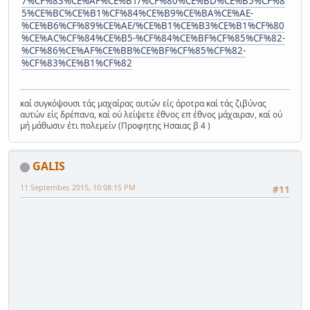
7%CF%83%CE%AF%CE%B1/%CF%80%CE%BD%CE%B5%CF%8
5%CE%BC%CE%B1%CF%84%CE%B9%CE%BA%CE%AE-
%CE%B6%CF%89%CE%AE/%CE%B1%CE%B3%CE%B1%CF%80
%CE%AC%CF%84%CE%B5-%CF%84%CE%BF%CF%85%CF%82-
%CF%86%CE%AF%CE%BB%CE%BF%CF%85%CF%82-
%CF%83%CE%B1%CF%82
καί συγκόψουσι τάς μαχαίρας αυτών είς άροτρα καί τάς ζιβύνας
αυτών είς δρέπανα, καί ού λείψετε έθνος επ έθνος μάχαιραν, καί ού
μή μάθωσιν έτι πολεμείν (Προφητης Ησαιας β 4 )
GALIS
11 September, 2015, 10:08:15 PM
#11