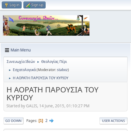
Log in
Sign up
Main Menu
Συνευωχία Ιδεών
Θεολογίας Πέρι
►
Εσχατολογικά
(Moderator:
staboz
)
►
Η ΑΟΡΑΤΗ ΠΑΡΟΥΣΙΑ ΤΟΥ ΚΥΡΙΟΥ
►
Η ΑΟΡΑΤΗ ΠΑΡΟΥΣΙΑ ΤΟΥ
ΚΥΡΙΟΥ
Started by GALIS, 14 June, 2015, 01:10:27 PM
2
Pages
1
GO DOWN
USER ACTIONS