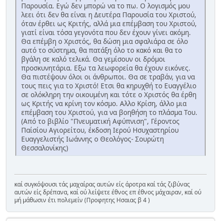
Παρουσία. Εγώ δεν μπορώ να το πω. Ο λογισμός μου
λεει ότι δεν θα είναι η Δευτέρα Παρουσία του Χριστού,
όταν έρθει ως Κριτής, αλλά μια επέμβαση του Χριστού,
γιατί είναι τόσα γεγονότα που δεν έχουν γίνει ακόμη.
Θα επέμβη ο Χριστός, θα δώση μια σφαλιάρα σε όλο
αυτό το σύστημα, θα πατάξη όλο το κακό και θα το
βγάλη σε καλό τελικά. Θα γεμίσουν οι δρόμοι
προσκυνητάρια. Εξω τα λεωφορεία θα έχουν εικόνες.
Θα πιστέψουν όλοι οι άνθρωποι. Θα σε τραβάν, για να
τους πεις για το Χριστό! Ετσι θα κηρυχθή το Ευαγγέλιο
σε ολόκληρη την οικουμένη και τότε ο Χριστός θα έρθη
ως Κριτής να κρίνη τον κόσμο. Αλλο Κρίση, άλλο μια
επέμβαση του Χριστού, για να βοηθήση το πλάσμα Του.
(Από το βιβλίο "Πνευματική Αφύπνιση", Γέροντος
Παίσίου Αγιορείτου, έκδοση Ιερού Ησυχαστηρίου
Ευαγγελιστής Ιωάννης ο Θεολόγος- Σουρώτη
Θεσσαλονίκης)
καί συγκόψουσι τάς μαχαίρας αυτών είς άροτρα καί τάς ζιβύνας
αυτών είς δρέπανα, καί ού λείψετε έθνος επ έθνος μάχαιραν, καί ού
μή μάθωσιν έτι πολεμείν (Προφητης Ησαιας β 4 )