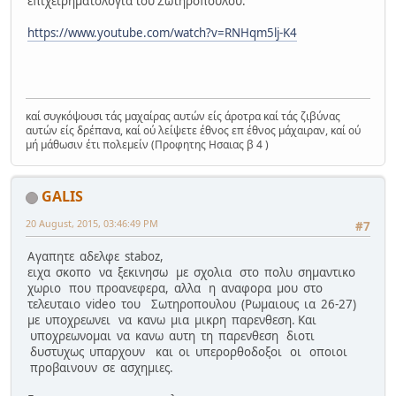
επιχειρηματολογια του Σωτηροπουλου.
https://www.youtube.com/watch?v=RNHqm5lj-K4
καί συγκόψουσι τάς μαχαίρας αυτών είς άροτρα καί τάς ζιβύνας
αυτών είς δρέπανα, καί ού λείψετε έθνος επ έθνος μάχαιραν, καί ού
μή μάθωσιν έτι πολεμείν (Προφητης Ησαιας β 4 )
GALIS
20 August, 2015, 03:46:49 PM
#7
Aγαπητε αδελφε staboz,
ειχα σκοπο να ξεκινησω με σχολια στο πολυ σημαντικο
χωριο που προανεφερα, αλλα η αναφορα μου στο
τελευταιο video του Σωτηροπουλου (Ρωμαιους ια 26-27)
με υποχρεωνει να κανω μια μικρη παρενθεση. Και
υποχρεωνομαι να κανω αυτη τη παρενθεση διοτι
δυστυχως υπαρχουν και οι υπερορθοδοξοι οι οποιοι
προβαινουν σε ασχημιες.