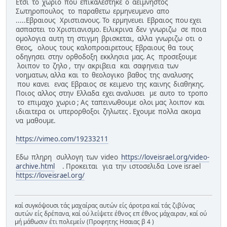
Ετσι το χωριο που επικαλεστηκε ο αειμνηστος
Σωτηροπουλος το παραθετω ερμηνευμενο απο
.....Εβραιους Χριστιανους. Το ερμηνευει Εβραιος που εχει
ασπαστει το Χριστιανισμο. Ειλικρινα δεν γνωριζω σε ποια
ομολογια αυτη τη στιγμη βρισκεται, αλλα γνωριζω οτι o
Θεος, ολους τους καλοπροαιρετους Εβραιους θα τους
οδηγησει στην ορθοδοξη εκκλησια μας. Ας προσεξουμε
λοιπον το ζηλο , την ακριβεια και σαφηνεια των
νοηματων, αλλα και το θεολογικο βαθος της αναλυσης
που κανει ενας Εβραιος σε κειμενο της καινης διαθηκης.
Ποιος αλλος στην Ελλαδα εχει αναλυσει με αυτο το τροπο
το επιμαχο χωριο ; Ας ταπεινωθουμε ολοι μας λοιπον και
ιδιαιτερα οι υπερορθοξοι ζηλωτες . Εχουμε πολλα ακομα
να μαθουμε.
https://vimeo.com/19233211
Εδω πληρη συλλογη των video
https://loveisrael.org/video-
archive.html
. Προκειται για την ιστοσελιδα Love israel
https://loveisrael.org/
καί συγκόψουσι τάς μαχαίρας αυτών είς άροτρα καί τάς ζιβύνας
αυτών είς δρέπανα, καί ού λείψετε έθνος επ έθνος μάχαιραν, καί ού
μή μάθωσιν έτι πολεμείν (Προφητης Ησαιας β 4 )