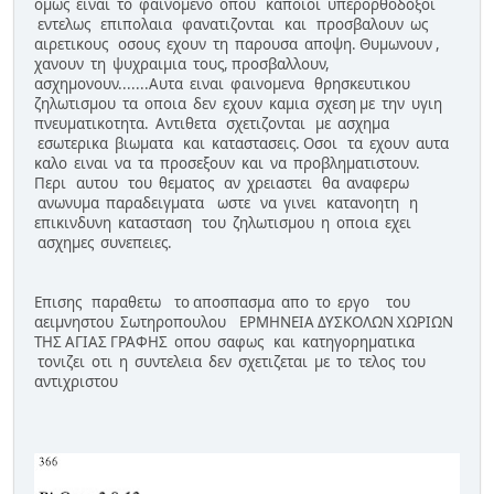
ομως ειναι το φαινομενο οπου καποιοι υπερορθοδοξοι
εντελως επιπολαια φανατιζονται και προσβαλουν ως
αιρετικους οσους εχουν τη παρουσα αποψη. Θυμωνουν ,
χανουν τη ψυχραιμια τους, προσβαλλουν,
ασχημονουν.......Αυτα ειναι φαινομενα θρησκευτικου
ζηλωτισμου τα οποια δεν εχουν καμια σχεση με την υγιη
πνευματικοτητα. Αντιθετα σχετιζονται με ασχημα
εσωτερικα βιωματα και καταστασεις. Οσοι τα εχουν αυτα
καλο ειναι να τα προσεξουν και να προβληματιστουν.
Περι αυτου του θεματος αν χρειαστει θα αναφερω
ανωνυμα παραδειγματα ωστε να γινει κατανοητη η
επικινδυνη κατασταση του ζηλωτισμου η οποια εχει
ασχημες συνεπειες.
Επισης παραθετω το αποσπασμα απο το εργο του
αειμνηστου Σωτηροπουλου ΕΡΜΗΝΕΙΑ ΔΥΣΚΟΛΩΝ ΧΩΡΙΩΝ
ΤΗΣ ΑΓΙΑΣ ΓΡΑΦΗΣ οπου σαφως και κατηγορηματικα
τονιζει οτι η συντελεια δεν σχετιζεται με το τελος του
αντιχριστου