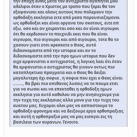
την εποχη ευθις μετα τον αντιχριστο αγαπητοι μου
αδελφοι όταν ο Χριστος με τροπο που ξερει θα τον
εξαφανισει και ολους αυτους που πολεμουν την
ορθοδοξη εκκλησια ειτε από μεσα παρουσιαζομενοι
ως ορθοδοξοι και είναι οργανα του σκοτους, ειτε απ
εξω, οσο και αν χαιρονται οσο και αν είναι σιγουροι
ότι θα κερδισουν το παιχνιδι εκει που θα είναι
σιγουροι, πιο σιγουροι και από σιγουροι, τοτε θα το
χασουν γιατι ετσι αρεσκετε ο Θεος, αυτό
διδασκομαστε από την ιστορια και αν το
διδασκομαστε από την προ ημων ιστορια που δεν
ειχε εμφανιστει ο αντιχριστος, η λογικη λεει ότι όταν
θα εμφανιστει ο αντιχριστος θα γινουν οντως πιο
καταπληκτικα πραγματα και ο Θεος θα δειξει
μεγαλυτερη όχι σοφια , η σοφια που εχει ο Θεος είναι
........, θα βρει πιο απιθανες λυσεις να το πουμε ετσι
για να σωσει και να επεκταθει η ορθοδοξη ημων
εκκλησια για αυτό καθολου να μην ανησυχουμε για
την τυχη της εκκλησιας αλλα μονο για την τυχη του
ευατου μας. Ευχομαι ολοι μας να ασπαστουμε το
ορθοδοξο φρονημα και να δειξουμε εργα ορθοπραξιας
και αυτή η ορθοπραξια μας να μας εισαγει εις τη
βασιλεια των ουρανων. Γενοιτο.