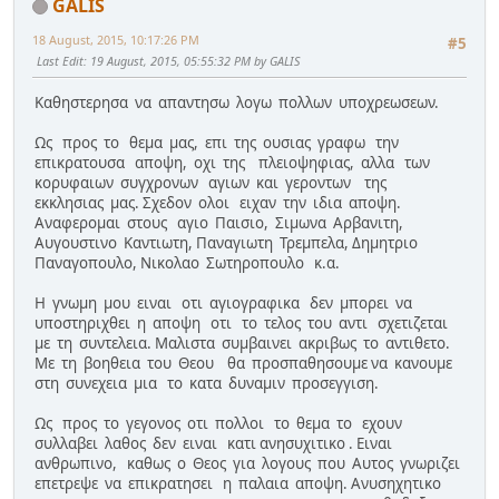
GALIS
18 August, 2015, 10:17:26 PM
#5
Last Edit
: 19 August, 2015, 05:55:32 PM by GALIS
Kαθηστερησα να απαντησω λογω πολλων υποχρεωσεων.
Ως προς το θεμα μας, επι της ουσιας γραφω την
επικρατουσα αποψη, οχι της πλειοψηφιας, αλλα των
κορυφαιων συγχρονων αγιων και γεροντων της
εκκλησιας μας. Σχεδον ολοι ειχαν την ιδια αποψη.
Αναφερομαι στους αγιο Παισιο, Σιμωνα Αρβανιτη,
Αυγουστινο Καντιωτη, Παναγιωτη Τρεμπελα, Δημητριο
Παναγοπουλο, Νικολαο Σωτηροπουλο κ.α.
Η γνωμη μου ειναι οτι αγιογραφικα δεν μπορει να
υποστηριχθει η αποψη οτι το τελος του αντι σχετιζεται
με τη συντελεια. Μαλιστα συμβαινει ακριβως το αντιθετο.
Με τη βοηθεια του Θεου θα προσπαθησουμε να κανουμε
στη συνεχεια μια το κατα δυναμιν προσεγγιση.
Ως προς το γεγονος οτι πολλοι το θεμα το εχουν
συλλαβει λαθος δεν ειναι κατι ανησυχιτικο . Ειναι
ανθρωπινο, καθως ο Θεος για λογους που Αυτος γνωριζει
επετρεψε να επικρατησει η παλαια αποψη. Ανυσηχητικο