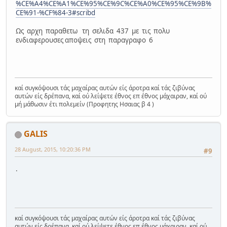
%CE%A4%CE%A1%CE%95%CE%9C%CE%A0%CE%95%CE%9B%
CE%91-%CF%84-3#scribd
Ως αρχη παραθετω τη σελιδα 437 με τις πολυ
ενδιαφερουσες αποψεις στη παραγραφο 6
καί συγκόψουσι τάς μαχαίρας αυτών είς άροτρα καί τάς ζιβύνας
αυτών είς δρέπανα, καί ού λείψετε έθνος επ έθνος μάχαιραν, καί ού
μή μάθωσιν έτι πολεμείν (Προφητης Ησαιας β 4 )
GALIS
28 August, 2015, 10:20:36 PM
#9
.
καί συγκόψουσι τάς μαχαίρας αυτών είς άροτρα καί τάς ζιβύνας
αυτών είς δρέπανα, καί ού λείψετε έθνος επ έθνος μάχαιραν, καί ού