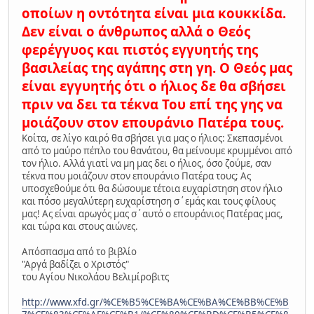
οποίων η οντότητα είναι μια κουκκίδα.
Δεν είναι ο άνθρωπος αλλά ο Θεός
φερέγγυος και πιστός εγγυητής της
βασιλείας της αγάπης στη γη. Ο Θεός μας
είναι εγγυητής ότι ο ήλιος δε θα σβήσει
πριν να δει τα τέκνα Του επί της γης να
μοιάζουν στον επουράνιο Πατέρα τους.
Κοίτα, σε λίγο καιρό θα σβήσει για μας ο ήλιος: Σκεπασμένοι
από το μαύρο πέπλο του θανάτου, θα μείνουμε κρυμμένοι από
τον ήλιο. Αλλά γιατί να μη μας δει ο ήλιος, όσο ζούμε, σαν
τέκνα που μοιάζουν στον επουράνιο Πατέρα τους; Ας
υποσχεθούμε ότι θα δώσουμε τέτοια ευχαρίστηση στον ήλιο
και πόσο μεγαλύτερη ευχαρίστηση σ΄εμάς και τους φίλους
μας! Ας είναι αρωγός μας σ΄αυτό ο επουράνιος Πατέρας μας,
και τώρα και στους αιώνες.
Απόσπασμα από το βιβλίο
"Αργά βαδίζει ο Χριστός"
του Αγίου Νικολάου Βελιμίροβιτς
http://www.xfd.gr/%CE%B5%CE%BA%CE%BA%CE%BB%CE%B