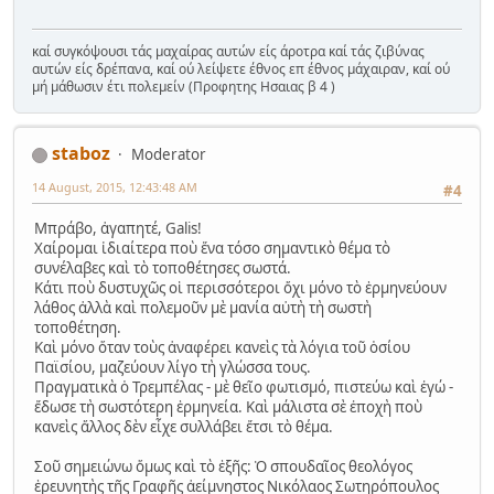
καί συγκόψουσι τάς μαχαίρας αυτών είς άροτρα καί τάς ζιβύνας
αυτών είς δρέπανα, καί ού λείψετε έθνος επ έθνος μάχαιραν, καί ού
μή μάθωσιν έτι πολεμείν (Προφητης Ησαιας β 4 )
staboz
Moderator
14 August, 2015, 12:43:48 AM
#4
Μπράβο, ἀγαπητέ, Galis!
Χαίρομαι ἰδιαίτερα ποὺ ἕνα τόσο σημαντικὸ θέμα τὸ
συνέλαβες καὶ τὸ τοποθέτησες σωστά.
Κάτι ποὺ δυστυχῶς οἱ περισσότεροι ὄχι μόνο τὸ ἑρμηνεύουν
λάθος ἀλλὰ καὶ πολεμοῦν μὲ μανία αὐτὴ τὴ σωστὴ
τοποθέτηση.
Καὶ μόνο ὅταν τοὺς ἀναφέρει κανεὶς τὰ λόγια τοῦ ὁσίου
Παϊσίου, μαζεύουν λίγο τὴ γλώσσα τους.
Πραγματικὰ ὁ Τρεμπέλας - μὲ θεῖο φωτισμό, πιστεύω καὶ ἐγώ -
ἔδωσε τὴ σωστότερη ἑρμηνεία. Καὶ μάλιστα σὲ ἐποχὴ ποὺ
κανεὶς ἄλλος δὲν εἶχε συλλάβει ἔτσι τὸ θέμα.
Σοῦ σημειώνω ὅμως καὶ τὸ ἑξῆς: Ὁ σπουδαῖος θεολόγος
ἑρευνητὴς τῆς Γραφῆς ἀείμνηστος Νικόλαος Σωτηρόπουλος