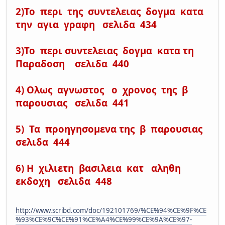
2)Το περι της συντελειας δογμα κατα
την αγια γραφη σελιδα 434
3)Το περι συντελειας δογμα κατα τη
Παραδοση σελιδα 440
4) Ολως αγνωστος ο χρονος της β
παρουσιας σελιδα 441
5) Τα προηγησομενα της β παρουσιας
σελιδα 444
6) Η χιλιετη βασιλεια κατ αληθη
εκδοχη σελιδα 448
http://www.scribd.com/doc/192101769/%CE%94%CE%9F%CE
%93%CE%9C%CE%91%CE%A4%CE%99%CE%9A%CE%97-