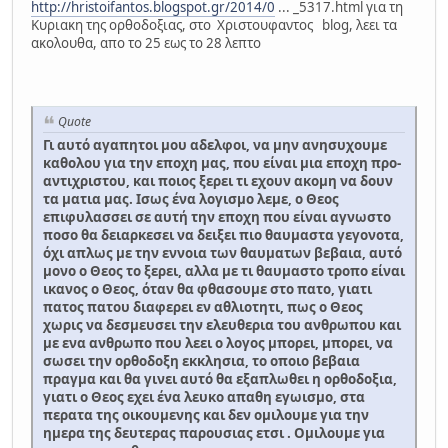
http://hristoifantos.blogspot.gr/2014/0
... _5317.html για τη
Κυριακη της ορθοδοξιας, στο Χριστουφαντος blog, λεει τα
ακολουθα, απο το 25 εως το 28 λεπτο
Quote
Γι αυτό αγαπητοι μου αδελφοι, να μην ανησυχουμε
καθολου για την εποχη μας, που είναι μια εποχη προ-
αντιχριστου, και ποιος ξερει τι εχουν ακομη να δουν
τα ματια μας. Ισως ένα λογισμο λεμε, ο Θεος
επιφυλασσει σε αυτή την εποχη που είναι αγνωστο
ποσο θα δειαρκεσει να δειξει πιο θαυμαστα γεγονοτα,
όχι απλως με την εννοια των θαυματων βεβαια, αυτό
μονο ο Θεος το ξερει, αλλα με τι θαυμαστο τροπο είναι
ικανος ο Θεος, όταν θα φθασουμε στο πατο, γιατι
πατος πατου διαφερει εν αθλιοτητι, πως ο Θεος
χωρις να δεσμευσει την ελευθερια του ανθρωπου και
με ενα ανθρωπο που λεει ο λογος μπορει, μπορει, να
σωσει την ορθοδοξη εκκλησια, το οποιο βεβαια
πραγμα και θα γινει αυτό θα εξαπλωθει η ορθοδοξια,
γιατι ο Θεος εχει ένα λευκο απαθη εγωισμο, στα
περατα της οικουμενης και δεν ομιλουμε για την
ημερα της δευτερας παρουσιας ετσι . Ομιλουμε για