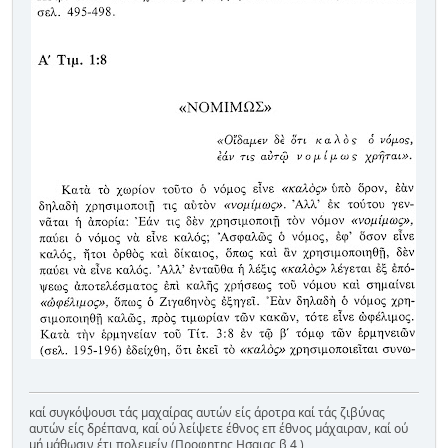
καί συγκόψουσι τάς μαχαίρας αυτών είς άροτρα καί τάς ζιβύνας
αυτών είς δρέπανα, καί ού λείψετε έθνος επ έθνος μάχαιραν, καί ού
μή μάθωσιν έτι πολεμείν (Προφητης Ησαιας β 4 )