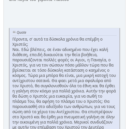
Quote
Γέροντα, σ' αυτά τα δύσκολα χρόνια θα επέμβη ο
Χριστός;
Ναι. Εδώ βλέπεις, σε έναν αδικημένο που έχει καλή
διάθεση, επειδή δικαιούται την θεία βοήθεια,
παρουσιάζονται πολλές φορές οι Αγιοι, η Παναγία, ο
Χριστός, για να τον σώσουν πόσο μάλλον τώρα που θα
βρίσκεται σε τόσο δύσκολη κατάσταση ο καημένος ο
κόσμος. Τώρα μια μπόρα θα είναι, μια μικρή κατοχή του
αντίχριστου σατανά. Θα φαει μετά μια σφαλιάρα από
τον Χριστό, θα συγκλονισθούν όλα τα έθνη και θα έρθει
η γαλήνη στον κόσμο για πολλά χρόνια. Αυτήν την φορά
θα δώση ο Χριστός μια ευκαιρία, για να σωθή το
πλάσμα Του, θα αφήση το πλάσμα του ο Χριστός; Θα
παρουσιασθή στο αδιέξοδο των ανθρώπων, για να τους
σώση από τα χέρια του Αντίχριστου. Θα επιστρέψουν
στο Χριστό και θα έρθη μια πνευματική γαλήνη σε όλην
την οικουμένη για πολλά χρόνια. Μερικοί συνδυάζουν
με αυτήν την επέμβαση του Χριστού την Δευτέρα