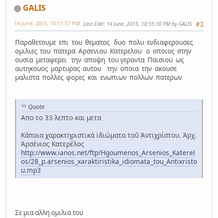
GALIS
14 June, 2015, 10:51:57 PM
Last Edit
: 14 June, 2015, 10:55:30 PM by GALIS
#2
Παραθετουμε επι του θεματος δυο πολυ ενδιαφερουσες
ομιλιες του πατερα Αρσενιου Κατερελου ο οποιος στην
ουσια μεταφερει την αποψη του γεροντα Παισιου ως
αυτηκουος μαρτυρας αυτου την οποια την ακουσε
μαλιστα πολλες φορες και ενωπιων πολλων πατερων
Quote
Απο το 33 λεπτο και μετα
Κάποια χαρακτηριστικά ἰδιώματα τοῦ Ἀντιχρίστου. Ἀρχ.
Ἀρσένιος Κατερέλος
http://www.ianos.net/ftp/Hgoumenos_Arsenios_Katerel
os/28_p.arsenios_xaraktiristika_idiomata_tou_Antixristo
u.mp3
Σε μια αλλη ομιλια του