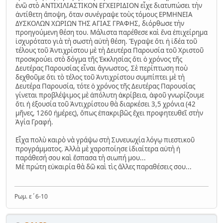
ἐνῶ στὸ ΑΝΤΙΧΙΛΙΑΣΤΙΚΟΝ ΕΓΧΕΙΡΙΔΙΟΝ εἶχε διατυπώσει τὴν
ἀντίθετη ἄποψη, ὅταν συνέγραψε τοὺς τόμους ΕΡΜΗΝΕΙΑ
ΔΥΣΚΟΛΩΝ ΧΩΡΙΩΝ ΤΗΣ ΑΓΙΑΣ ΓΡΑΦΗΣ, διόρθωσε τὴν
προηγούμενη θέση του. Μάλιστα παρέθεσε καὶ ἕνα ἐπιχείρημα
ἰσχυρότατο γιὰ τὴ σωστὴ αὐτὴ θέση. Ἔγραψε ὅτι ἡ ἰδέα τοῦ
τέλους τοῦ Ἀντιχρίστου μὲ τὴ Δευτέρα Παρουσία τοῦ Χριστοῦ
προσκρούει στὸ δόγμα τῆς Ἐκκλησίας ὅτι ὁ χρόνος τῆς
Δευτέρας Παρουσίας εἶναι ἄγνωστος. Σὲ περίπτωση ποὺ
δεχθοῦμε ὅτι τὸ τέλος τοῦ Ἀντιχρίστου συμπίπτει μὲ τὴ
Δευτέρα Παρουσία, τότε ὁ χρόνος τῆς Δευτέρας Παρουσίας
γίνεται προβλέψιμος μὲ ἀπόλυτη ἀκρίβεια, ἀφοῦ γνωρίζουμε
ὅτι ἡ ἐξουσία τοῦ Ἀντιχρίστου θὰ διαρκέσει 3,5 χρόνια (42
μῆνες, 1260 ἡμέρες), ὅπως ἐπακριβῶς ἔχει προφητευθεῖ στὴν
Ἁγία Γραφή.
Εἶχα πολὺ καιρὸ νὰ γράψω στὴ Συνευωχία λόγῳ πιεστικοῦ
προγράμματος. Ἀλλὰ μὲ χαροποίησε ἰδιαίτερα αὐτὴ ἡ
παράθεσή σου καὶ ἔσπασα τὴ σιωπή μου...
Μὲ πρώτη εὐκαιρία θὰ δῶ καὶ τὶς ἄλλες παραθέσεις σου...
Ρωμ. ε΄6-10