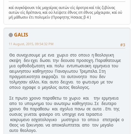
καί συγκόψουσι τάς μαχαίρας αυτών είς άροτρα καί τάς ζιβύνας
αυτών είς δρέπανα, καί ού λείψετε έθνος επ έθνος μάχαιραν, καί ού
μή μάθωσιν έτι πολεμείν (Προφητης Ησαιας β 4 )
GALIS
11 August, 2015, 09:54:32 PM
#3
Θα συνεχισουμε με ενα χωριο στο οποιο η θεολογικη
σκεψη δεν εχει δωσει την δεουσα προσοχη. Παραθατουμε
μια ορθοδοξωτατη και πολυ εντυπωσιακη ερμηνεια του
αειμνηστου καθηγητου Παναγιωτου Τρεμπελα. Στη
πραγματικοτητα εκφραζει το αυτονοητο που δεν
τολμησαν αλλοι. Και αυτο δειχνει το φωτισμο με τον
οποιο εγραφε ο μεγαλος αυτος θεολογος.
Σε πρωτο χρονο παραθετω το χωριο και την ερμηνεια
απο το υπομνημα του ανωτερω καθηγητου. Σε δευτερο
χρονο θα παραθεσω και σχολια πανω σε αυτα . Επι της
ουσιας γινεται φανερο οτι υπηρχε ενα τεραστιο
κεκρυμενο εσχατολογικο μυστηριο το οποιο επετρεψε ο
Θεος να ξεκινησει να αποκαλυπτεται απο τον μεγαλο
αυτο θεολογο.