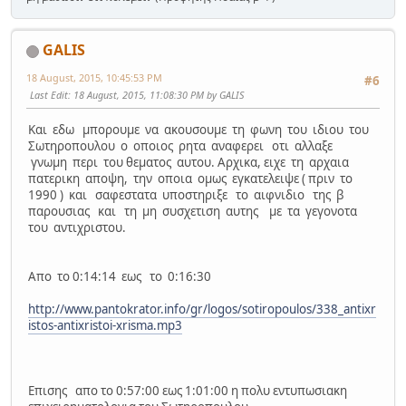
GALIS
18 August, 2015, 10:45:53 PM
#6
Last Edit
: 18 August, 2015, 11:08:30 PM by GALIS
Και εδω μπορουμε να ακουσουμε τη φωνη του ιδιου του
Σωτηροπουλου ο οποιος ρητα αναφερει οτι αλλαξε
γνωμη περι του θεματος αυτου. Αρχικα, ειχε τη αρχαια
πατερικη αποψη, την οποια ομως εγκατελειψε ( πριν το
1990 ) και σαφεστατα υποστηριξε το αιφνιδιο της β
παρουσιας και τη μη συσχετιση αυτης με τα γεγονοτα
του αντιχριστου.
Απο το 0:14:14 εως το 0:16:30
http://www.pantokrator.info/gr/logos/sotiropoulos/338_antixr
istos-antixristoi-xrisma.mp3
Επισης απο το 0:57:00 εως 1:01:00 η πολυ εντυπωσιακη