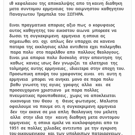
ιθ κεφαλαιου της αποκαλυψης απο τη καινη διαθηκη
μετα συντομου ερμηνειας του αειμνηστου καθηγητου
Παναγιωτου Τρεμπελα του ΣΩΤΗΡΑ.
Ειναι πραγματικα αποριας αξιο πως ο κορυφαιος
αυτος καθηγητης του εικοστου αιωνα μπορεσε να
δωσει τη συγκεκριμενη ερμηνεια η οποια ας
σημειωθει οτι οχι απλως δεν υπαρχει σε κανενα
πατερα της εκκλησιας αλλα αντιθετα εχει πολεμηθει
παρα πολυ στο παρελθον απο πολλους θεολογους.
Ειναι μια απορια πολυ δυσκολη στην απαντηση της
καθως κανεις ισως δεν γνωριζει τα ελατηρια της
τολμηρης αυτης ερμηνειας , ιδιαιτερα στην εποχη του.
Προσωπικη αποψη του γραφοντος ειναι οτι αυτη η
ερμηνεια μπορει να ανηκει μονο σε παρα πολυ
βαθυ γνωστη της αγιας γραφης αλλα και σε
προσευχομενο χριστιανο με παρα πολλες
πνευματικες προυποθεσεις , χωρις να αποκλειεται
οικονομια του Θεου η Θειος φωτισμος . Μαλιστα
οφειλουμε να πουμε οτι η συγκεκριμενη ερμηνεια
δεν την εκανε σε μια απλη θεολογικη του μελετη
αλλα στην ιδια την καινη διαθηκη μετα συντομου
ερμηνειας η οποια εμελε να κυκλοφορησει απο το
1951 σε πολλες χιλιαδες αντιτυπα με την εγκριση
του οικουμενικου και των υπολοιπων πατριαρχειων .