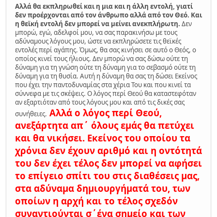
Αλλά θα εκπληρωθεί και η μια και η άλλη εντολή, γιατί
δεν προέρχονται από τον άνθρωπο αλλά από τον Θεό. Και
η θεϊκή εντολή δεν μπορεί να μείνει ανεκπλήρωτη.
Δεν
μπορώ, εγώ, αδελφοί μου, να σας παρακινήσω με τους
αδύναμους λόγους μου, ώστε να εκπληρώσετε τις θεϊκές
εντολές περί αγάπης. Όμως, θα σας κινήσει σε αυτό ο Θεός, ο
οποίος κινεί τους ήλιους. Δεν μπορώ να σας δώσω ούτε τη
δύναμη για τη γνώση ούτε τη δύναμη για το σεβασμό ούτε τη
δύναμη για τη θυσία. Αυτή η δύναμη θα σας τη δώσει Εκείνος
που έχει την παντοδυναμίας στα χέρια Του και που κινεί τα
σύννεφα με τις σκέψεις. Ο λόγος περί Θεού θα καταστεφόταν
αν εξαρτιόταν από τους λόγους μου και από τις δικές σας
Αλλά ο λόγος περί Θεού,
συνήθειες.
ανεξάρτητα απ΄ όλους εμάς θα πετύχει
και θα νικήσει. Εκείνος του οποίου τα
χρόνια δεν έχουν αριθμό και η οντότητά
του δεν έχει τέλος δεν μπορεί να αφήσει
το επίγειο σπίτι του στις διαθέσεις μας,
στα αδύναμα δημιουργήματά του, των
οποίων η αρχή και το τέλος σχεδόν
συναντιούνται σ΄ένα σημείο και των