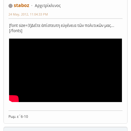
staboz
Αρχιτρίκλινος
24 May, 2012, 11:04:33 PM
[font size=3]Δεῖτε ἀπίστευτη εὐγένεια τῶν πολιτικῶν μας...
[/fonts]
Ρωμ. ε΄6-10