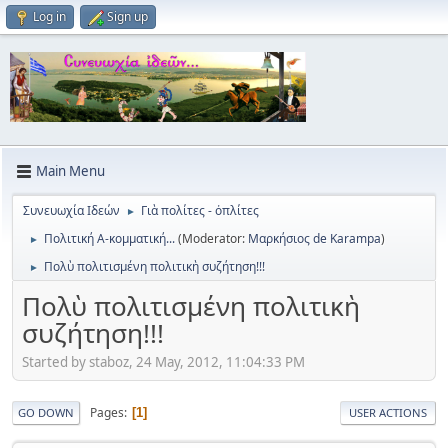
Log in
Sign up
Main Menu
Συνευωχία Ιδεών
Γιὰ πολίτες - ὀπλίτες
►
Πολιτική Α-κομματική...
(Moderator:
Μαρκήσιος de Karampa
)
►
Πολὺ πολιτισμένη πολιτικὴ συζήτηση!!!
►
Πολὺ πολιτισμένη πολιτικὴ
συζήτηση!!!
Started by staboz, 24 May, 2012, 11:04:33 PM
Pages
1
GO DOWN
USER ACTIONS