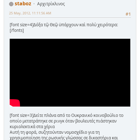
staboz
Αρχιτρίκλινος
25 May, 2012, 11:11:56 AM
#1
[font size=4]Δόξα τῷ Θεῷ ὑπάρχουν καὶ πολὺ χειρότερα:
[/fonts]
[font size=3]Δείτε πλάνα από το Ουκρανικό κοινοβούλιο το
οποίο μετατράπηκε σε ρινγκ όταν βουλευτές πιάστηκαν
κυριολεκτικά στα χέρια
Αυτή τη φορά, συζητούνταν νομοσχέδιο για τη
χρησιμοποίηση της ρωσικής γλώσσας σε δικαστήρια και