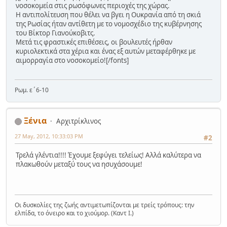
νοσοκομεία στις ρωσόφωνες περιοχές της χώρας.
Η αντιπολίτευση που θέλει να βγει η Ουκρανία από τη σκιά
της Ρωσίας ήταν αντίθετη με το νομοσχέδιο της κυβέρνησης
του Βίκτορ Γιανούκοβιτς.
Μετά τις φραστικές επιθέσεις, οι βουλευτές ήρθαν
κυριολεκτικά στα χέρια και ένας εξ αυτών μεταφέρθηκε με
αιμορραγία στο νοσοκομείο![/fonts]
Ρωμ. ε΄6-10
Ξένια
Αρχιτρίκλινος
27 May, 2012, 10:33:03 PM
#2
Τρελά γλέντια!!!! Έχουμε ξεφύγει τελείως! Αλλά καλύτερα να
πλακωθούν μεταξύ τους να ησυχάσουμε!
Οι δυσκολίες της ζωής αντιμετωπίζονται με τρείς τρόπους: την
ελπίδα, το όνειρο και το χιούμορ. (Καντ Ι.)