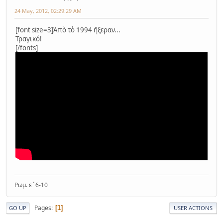
24 May, 2012, 02:29:29 AM
[font size=3]Ἀπὸ τὸ 1994 ἤξεραν...
Τραγικό!
[/fonts]
Ρωμ. ε΄6-10
Pages
1
GO UP
USER ACTIONS