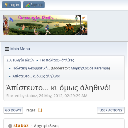
Log in
Sign up
Main Menu
Συνευωχία Ιδεών
Γιὰ πολίτες - ὀπλίτες
►
Πολιτική Α-κομματική...
(Moderator:
Μαρκήσιος de Karampa
)
►
Ἀπίστευτο... κι ὅμως ἀληθινό!
►
Ἀπίστευτο... κι ὅμως ἀληθινό!
Started by staboz, 24 May, 2012, 02:29:29 AM
Pages
1
GO DOWN
USER ACTIONS
staboz
Αρχιτρίκλινος