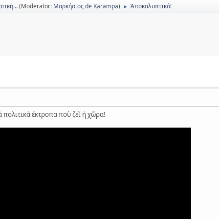
τική...
(Moderator:
Μαρκήσιος de Karampa
)
Ἀποκαλυπτικό!
►
 πολιτικὰ ἔκτροπα ποὺ ζεῖ ἡ χῶρα!