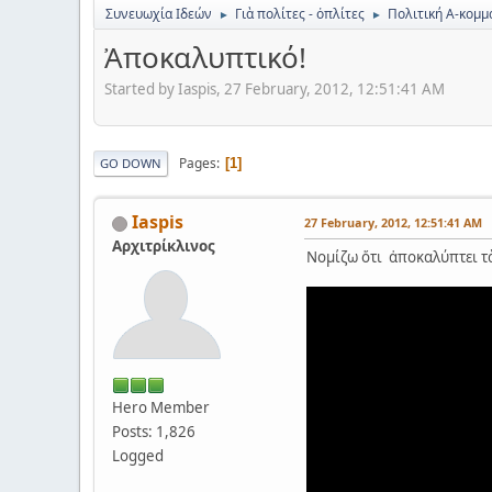
Συνευωχία Ιδεών
Γιὰ πολίτες - ὀπλίτες
Πολιτική Α-κομμα
►
►
Ἀποκαλυπτικό!
Started by Iaspis, 27 February, 2012, 12:51:41 AM
Pages
1
GO DOWN
Iaspis
27 February, 2012, 12:51:41 AM
Αρχιτρίκλινος
Νομίζω ὅτι ἀποκαλύπτει τὰ
Hero Member
Posts: 1,826
Logged