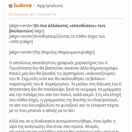
Ιωάννα
Αρχιτρίκλινος
29 December, 2011, 04:55:02 PM
[align=center]
Οι πιο αλλόκοτες «επενδύσεις» των
βουλευτών
[/align]
[align=center]Αποθησαυρίζοντας τα πόθεν έσχες των
«300»[/align]
[align=center]Της Μαριλης Μαργωμενου[/align]
Ο απολύτως ακατάληπτος γραφικός χαρακτήρας του Χ.
Πρωτόπαπα δεν θα βασανίσει κανέναν άλλο δημοσιογράφο.
Κανείς μας δεν θα ξαναδεί τις αγαπημένες «καλικατζούρες»
του Φ. Σαχινίδη ούτε και θα ακολουθήσει τα βελάκια -
παραπομπές του Β. Κεγκέρογλου. Το μελάνι στη δήλωση του Κ.
Μητσοτάκη δεν θα πασαλείψει ξανά τα νούμερα, τα γράμματα
και την παλάμη του σαν τον παλιό, καλό καιρό. Στη νέα εποχή
του πόθεν έσχες, η γραμματέας της Βουλής το πληκτρολογεί,
το site του Κοινοβουλίου το φιλοξενεί και το Ιντερνετ πέφτει
με το που μπαίνει ο αδαής να το δει!
Αλλά και αν η διαδικασία αυτοματοποιήθηκε, όταν έρθει η
ώρα της ανάγνωσης όλα είναι σαν πρώτα. Μικρές,
σουρεαλιστικές εκπλήξεις πάντα θα υπάρχουν στην επόμενη