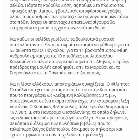
σελίδα. Πάρτε τη Ροδούλα Ζήση, ας πούμε. Στο πλαίσιο του
«φτωχός πλην τίμιος», η βουλευτής αποφάσισε να γράψει
όλους τους αριθμούς των τραπεζικών της λογαριασμών πάνω
στο πόθεν έσχες! Οι απανταχού απατεώνες σίγουρα θα
εκτιμήσουν το μικρό της χριστουγεννιάτικο δώρο...
Και καθώς οι σελίδες γυρίζουν, τα βουλευτικά μυστικά
αποκαλύπτονται. Είναι μια ωραία ευκαιρία να μάθουμε για τα
53 ακίνητα του Θ. Πάγκαλου, για τα 11 βοσκοτόπια του Μίμη
Ανδρουλάκη, και για τις 10 αποθήκες του Απόστολου
Κακλαμάνη σε πέντε διαφορετικά σημεία της Αθήνας: ο πρώην
πρόεδρος της Βουλής αποθηκεύει απ\' το Μαρούσι και το
Σισμανόγλειο ώς το Παγκράτι και τη Δαμάρεως.
Και η λίστα αλλόκοτων αποκτημάτων συνεχίζεται. Ο Φίλιππος
Πετσάλνικος έχει και φέτος στο σπίτι του στην Καστοριά κάτι
που το περιγράφει ως «Δεξαμενή Κολύμβησης 50 τ. μ.»,
αποφεύγοντας σε ένα ακόμα πόθεν έσχες την καταραμένη λέξη
«πισίνα». Ο Κυριάκος Βελόπουλος, πάλι, έχει ένα διαμέρισμα
187,80 τ. μ. στο Πανόραμα Θεσσαλονίκης, το οποίο δηλώνει
ως «ιδιοκατασκευή» με τη σύζυγό του Ολγα. Ηταν, προφανώς,
σε κάποιο διάλειμμα των πωλήσεων βιβλίων, που το
ταλαίπωρο ζεύγος Βελόπουλου δοκίμασε το πηλοφόρι και
έχτισε τη φωλιά του σαν τα χελιδόνια την άνοιξη...