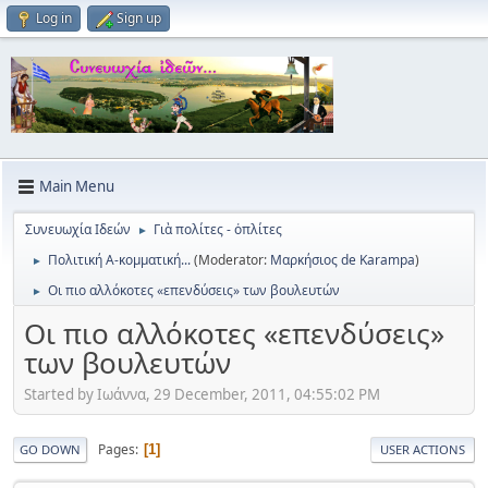
Log in
Sign up
Main Menu
Συνευωχία Ιδεών
Γιὰ πολίτες - ὀπλίτες
►
Πολιτική Α-κομματική...
(Moderator:
Μαρκήσιος de Karampa
)
►
Οι πιο αλλόκοτες «επενδύσεις» των βουλευτών
►
Οι πιο αλλόκοτες «επενδύσεις»
των βουλευτών
Started by Ιωάννα, 29 December, 2011, 04:55:02 PM
Pages
1
GO DOWN
USER ACTIONS