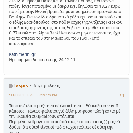
Στο ίδιο μήκος κύματος και ο Γιάννης Βούρος, που σε ένα
πόθεν έσχες ποτισμένο με δάκρυ έχει δηλώσει τα 13,27 ευρώ
που έχει στην Εθνική Τράπεζα, με υποσημείωση «μισθοδοσία
Βουλής». Για τον ίδιο δραματικό ρόλο έχει κάνει οντισιόν και
ο Τόλης Βοσκόπουλος: στο πόθεν έσχες της Αντζελας Γκερέκου,
ο παλαιός άρχοντας της πίστας δηλώνει το μυθικό ποσό του
0,77 ευρώ στην Alpha Bank! Και σαν να μην έφτανε αυτό, έχει
και το σπιτάκι του στη Μαλεσίνα, που είναι «υπό
κατεδάφιση»...
Kathimerini.gr
Hμερομηνία δημοσίευσης: 24-12-11
Iaspis
Αρχιτρίκλινος
31 December, 2011, 06:59:30 PM
#1
Τόσα ἀνέκδοτα μαζεμένα σὲ ἕνα κείμενο....δύσκολα συναντᾶ
κάποιος! Πάντως φαίνεται γιὰ ἄλλη μιὰ φορὰ πώς ἡ κακία μὲ
τὴν βλακεία συμβαδίζουν ἀπόλυτα!
Περιμένουν ἄραγε κάποιοι ἀπὸ τοὺς ἐκπροσώπους (;) μας νὰ
δοῦμε, ὅτι αὐτοὶ εἶναι οἱ πιὸ φτωχοὶ πολίτες σὲ αὐτὴ τὴν
χῶρα;