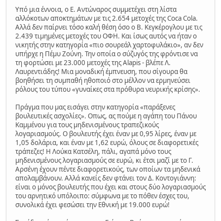
Υπό μια έννοια, ο Ε. Αντώναρος συμμετέχει στη λίστα
αλλόκοτων αποκτημάτων με τις 2.654 μετοχές της Coca Cola.
Αλλά δεν παίρνει τόσο καλή θέση όσο ο Β. Κεγκέρογλου με τις
2.439 τιμημένες μετοχές του ΟΦΗ. Και ίσως αυτός να ήταν ο
νικητής στην κατηγορία «πιο σουρεάλ χαρτοφυλάκιο», αν δεν
υπήρχε η Πέμυ Ζούνη. Την οποία ο σύζυγός της φρόντισε να
τη φορτώσει με 23.000 μετοχές της Alapis - βλέπε Λ.
Λαυρεντιάδης! Μια μοναδική έμπνευση, που σίγουρα θα
βοηθήσει τη συμπαθή ηθοποιό στο μέλλον να ερμηνεύσει
ρόλους του τύπου «γυναίκες στα πρόθυρα νευρικής κρίσης».
Πράγμα που μας εισάγει στην κατηγορία «παράξενες
βουλευτικές ασχολίες». Οπως, ας πούμε η αγάπη του Πάνου
Καμμένου για τους μηδενισμένους τραπεζικούς
λογαριασμούς. Ο βουλευτής έχει έναν με 0,95 λίρες, έναν με
1,05 δολάρια, και έναν με 1,62 ευρώ, όλους σε διαφορετικές
τράπεζες! Η Λούκα Κατσέλη, πάλι, αγαπά μόνο τους
μηδενισμένους λογαριασμούς σε ευρώ, κι έτσι μαζί με το Γ.
Αρσένη έχουν πέντε διαφορετικούς, των οποίων τα μηδενικά
απολαμβάνουν. Αλλά κανείς δεν φτάνει τον Δ. Κοντογιάννη:
είναι ο μόνος βουλευτής που έχει και στους δύο λογαριασμούς
του αρνητικό υπόλοιπο: σύμφωνα με το πόθεν έσχες του,
συνολικά έχει φεσώσει την Εθνική με 19.000 ευρώ!