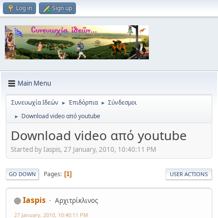
Log in
Sign up
Main Menu
Συνευωχία Ιδεών
Ἐπιδόρπια
Σύνδεσμοι
►
►
Download video από youtube
►
Download video από youtube
Started by Iaspis, 27 January, 2010, 10:40:11 PM
Pages
1
GO DOWN
USER ACTIONS
Iaspis
Αρχιτρίκλινος
27 January, 2010, 10:40:11 PM