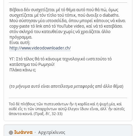
Βέβαια δέν συσχετίζεται μέ τό θέμα αυτό πού θά πώ, όμως
συσχετίζεται μέ τόν τίτλο τού τόπικ, πού άνοιξε ο diabaths.
Μού σύστησαν μία ιστοσελίδα, όπου μπορεί κάποιος νά κάνει
copy-paste τό link από τό YouTube video, καί νά τό κατεβάσει
στόν σκληρό του κατευθείαν χωρίς νά χρειάζεται άλλο
πρόγραμμα.
Είναι αυτή:
http://www.videodownloader.ch/
ΥΓ: Στό τέλος θά τό κάνουμε τεχνολογικό ινστιτούτο τό
κατάστημα τού Ρωμηού!
Πλάκα κάνω ε;
(
το μήνυμα αυτό είναι αποτέλεσμα μεταφοράς από άλλο θέμα
)
Τοῦ δὲ πλήθους τῶν πιστευσάντων ἦν ἡ καρδία καὶ ἡ ψυχὴ μία, καὶ
οὐδὲ εἷς τι τῶν ὑπαρχόντων αὐτῷ ἔλεγεν ἴδιον εἶναι, ἀλλ᾿ ἦν αὐτοῖς
ἅπαντα κοινά. (Πραξ. δ\', 32-33)
Ιωάννα
Αρχιτρίκλινος