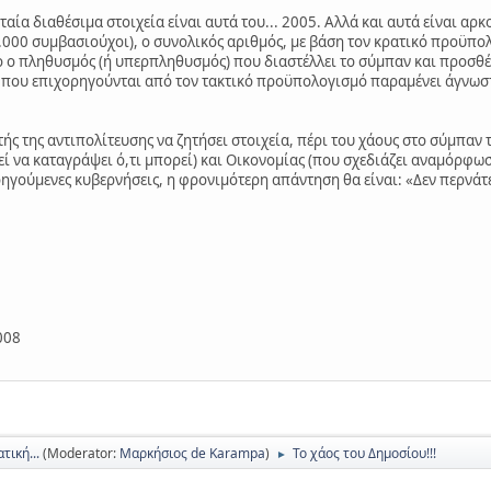
υταία διαθέσιμα στοιχεία είναι αυτά του... 2005. Αλλά και αυτά είναι 
.000 συμβασιούχοι), ο συνολικός αριθμός, με βάση τον κρατικό προϋπο
ο ο πληθυσμός (ή υπερπληθυσμός) που διαστέλλει το σύμπαν και προσθέτ
 που επιχορηγούνται από τον τακτικό προϋπολογισμό παραμένει άγνωστο
τής της αντιπολίτευσης να ζητήσει στοιχεία, πέρι του χάους στο σύμπα
 να καταγράψει ό,τι μπορεί) και Οικονομίας (που σχεδιάζει αναμόρφω
ηγούμενες κυβερνήσεις, η φρονιμότερη απάντηση θα είναι: «Δεν περνάτε 
008
τική...
(Moderator:
Μαρκήσιος de Karampa
)
Το χάος του Δημοσίου!!!
►