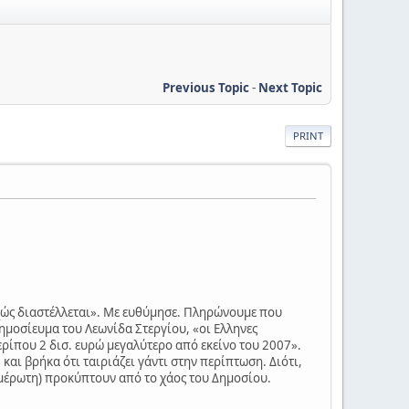
Previous Topic
-
Next Topic
PRINT
εχώς διαστέλλεται». Με ευθύμησε. Πληρώνουμε που
ημοσίευμα του Λεωνίδα Στεργίου, «οι Ελληνες
ρίπου 2 δισ. ευρώ μεγαλύτερο από εκείνο του 2007».
 και βρήκα ότι ταιριάζει γάντι στην περίπτωση. Διότι,
ημέρωτη) προκύπτουν από το χάος του Δημοσίου.