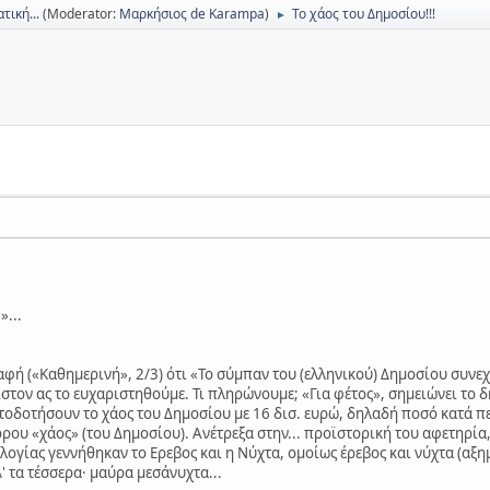
τική...
(Moderator:
Μαρκήσιος de Karampa
)
Το χάος του Δημοσίου!!!
►
»...
αφή («Καθημερινή», 2/3) ότι «Το σύμπαν του (ελληνικού) Δημοσίου συν
στον ας το ευχαριστηθούμε. Τι πληρώνουμε; «Για φέτος», σημειώνει το δ
δοτήσουν το χάος του Δημοσίου με 16 δισ. ευρώ, δηλαδή ποσό κατά πε
όρου «χάος» (του Δημοσίου). Ανέτρεξα στην... προϊστορική του αφετηρία,
λογίας γεννήθηκαν το Ερεβος και η Νύχτα, ομοίως έρεβος και νύχτα (αξ
' τα τέσσερα· μαύρα μεσάνυχτα...