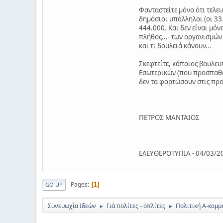
Φανταστείτε μόνο ότι τελε
δημόσιοι υπάλληλοι (οι 33
444.000. Και δεν είναι μόν
πλήθος...- των οργανισμών
και τι δουλειά κάνουν...
Σκεφτείτε, κάποιος βουλευ
Εσωτερικών (που προσπαθεί
δεν τα φορτώσουν στις προ
ΠΕΤΡΟΣ ΜΑΝΤΑΙΟΣ
ΕΛΕΥΘΕΡΟΤΥΠΙΑ - 04/03/2
Pages
1
GO UP
Συνευωχία Ιδεών
Γιὰ πολίτες - ὀπλίτες
Πολιτική Α-κομμα
►
►