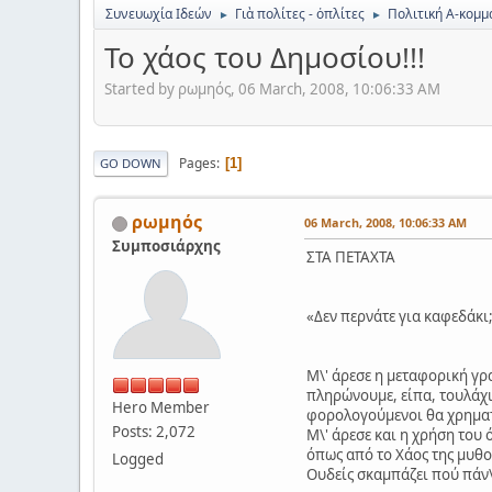
Συνευωχία Ιδεών
Γιὰ πολίτες - ὀπλίτες
Πολιτική Α-κομμα
►
►
Το χάος του Δημοσίου!!!
Started by ρωμηός, 06 March, 2008, 10:06:33 AM
Pages
1
GO DOWN
ρωμηός
06 March, 2008, 10:06:33 AM
Συμποσιάρχης
ΣΤΑ ΠΕΤΑΧΤΑ
«Δεν περνάτε για καφεδάκι;
Μ\' άρεσε η μεταφορική γρ
πληρώνουμε, είπα, τουλάχι
Hero Member
φορολογούμενοι θα χρηματο
Posts: 2,072
Μ\' άρεσε και η χρήση του 
όπως από το Χάος της μυθο
Logged
Ουδείς σκαμπάζει πού πάν\