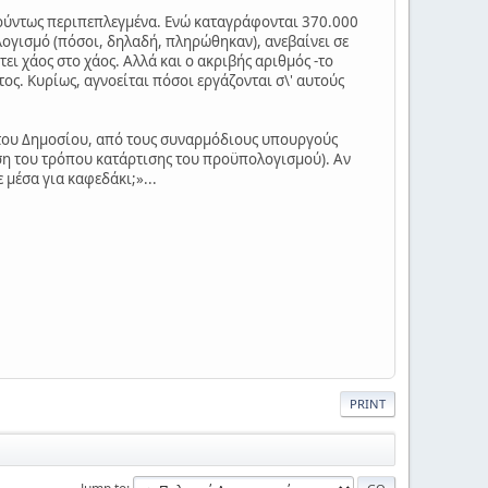
αρκούντως περιπεπλεγμένα. Ενώ καταγράφονται 370.000
λογισμό (πόσοι, δηλαδή, πληρώθηκαν), ανεβαίνει σε
ει χάος στο χάος. Αλλά και ο ακριβής αριθμός -το
ς. Κυρίως, αγνοείται πόσοι εργάζονται σ\' αυτούς
ν του Δημοσίου, από τους συναρμόδιους υπουργούς
ση του τρόπου κατάρτισης του προϋπολογισμού). Αν
μέσα για καφεδάκι;»...
PRINT