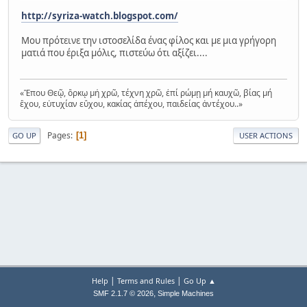
http://syriza-watch.blogspot.com/
Μου πρότεινε την ιστοσελίδα ένας φίλος και με μια γρήγορη
ματιά που έριξα μόλις, πιστεύω ότι αξίζει....
«Ἒπου Θεῷ, ὃρκῳ μἠ χρῶ, τέχνη χρῶ, ἐπί ρώμῃ μή καυχῶ, βίας μή
ἒχου, εὐτυχίαν εὒχου, κακίας ἀπέχου, παιδείας ἀντέχου..»
Pages
1
GO UP
USER ACTIONS
|
|
Help
Terms and Rules
Go Up ▲
,
SMF 2.1.7 © 2026
Simple Machines