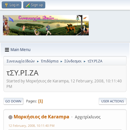
Log in
Sign up
Main Menu
Συνευωχία Ιδεών
Ἐπιδόρπια
Σύνδεσμοι
τΣΥ.ΡΙ.ΖΑ
►
►
►
τΣΥ.ΡΙ.ΖΑ
Started by Μαρκήσιος de Karampa, 12 February, 2008, 10:11:40
PM
Pages
1
GO DOWN
USER ACTIONS
Μαρκήσιος de Karampa
Αρχιτρίκλινος
12 February, 2008, 10:11:40 PM