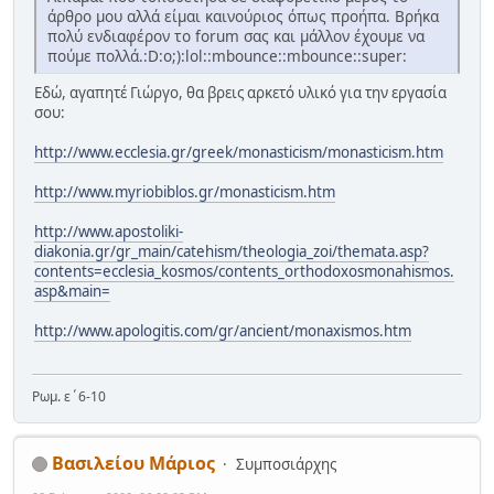
άρθρο μου αλλά είμαι καινούριος όπως προήπα. Βρήκα
πολύ ενδιαφέρον το forum σας και μάλλον έχουμε να
πούμε πολλά.:D:o;):lol::mbounce::mbounce::super:
Εδώ, αγαπητέ Γιώργο, θα βρεις αρκετό υλικό για την εργασία
σου:
http://www.ecclesia.gr/greek/monasticism/monasticism.htm
http://www.myriobiblos.gr/monasticism.htm
http://www.apostoliki-
diakonia.gr/gr_main/catehism/theologia_zoi/themata.asp?
contents=ecclesia_kosmos/contents_orthodoxosmonahismos.
asp&main=
http://www.apologitis.com/gr/ancient/monaxismos.htm
Ρωμ. ε΄6-10
Βασιλείου Μάριος
Συμποσιάρχης