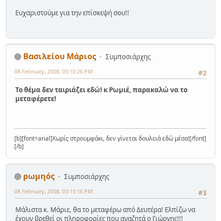
Ευχαριστούμε για την επίσκεψή σου!!
Βασιλείου Μάριος
Συμποσιάρχης
08 February, 2008, 03:10:26 PM
#2
Το θέμα δεν ταιριάζει εδώ! κ Ρωμιέ, παρακαλώ να το
μεταφέρετε!
[b][font=arial]Χωρίς στρουμφάκι, δεν γίνεται δουλειά εδώ μέσα![/font]
[/b]
ρωμηός
Συμποσιάρχης
08 February, 2008, 03:15:16 PM
#3
Μάλιστα κ. Μάριε, θα το μεταφέρω από Δευτέρα! Ελπίζω να
έχουν βρεθεί οι πληροφορίες που αναζητά ο Γιώργης!!!