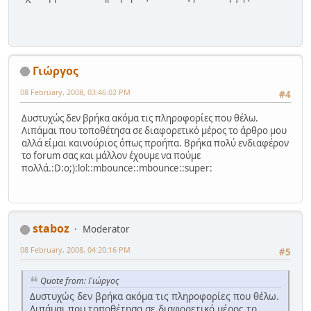
Γιώργος
08 February, 2008, 03:46:02 PM
#4
Δυστυχώς δεν βρήκα ακόμα τις πληροφορίες που θέλω.
Λιπάμαι που τοποθέτησα σε διαφορετικό μέρος το άρθρο μου
αλλά είμαι καινούριος όπως προήπα. Βρήκα πολύ ενδιαφέρον
το forum σας και μάλλον έχουμε να πούμε
πολλά.:D:o;):lol::mbounce::mbounce::super:
staboz
Moderator
08 February, 2008, 04:20:16 PM
#5
Quote from: Γιώργος
Δυστυχώς δεν βρήκα ακόμα τις πληροφορίες που θέλω.
Λιπάμαι που τοποθέτησα σε διαφορετικό μέρος το