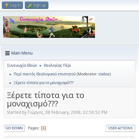
Log in
Sign up
Main Menu
Συνευωχία Ιδεών
Θεολογίας Πέρι
►
Περί παντός Θεολογικού επιστητού
(Moderator:
staboz
)
►
Ξέρετε τίποτα για το μοναχισμό???
►
Ξέρετε τίποτα για το
μοναχισμό???
Started by Γιώργος, 08 February, 2008, 02:59:52 PM
Pages
1
GO DOWN
USER ACTIONS