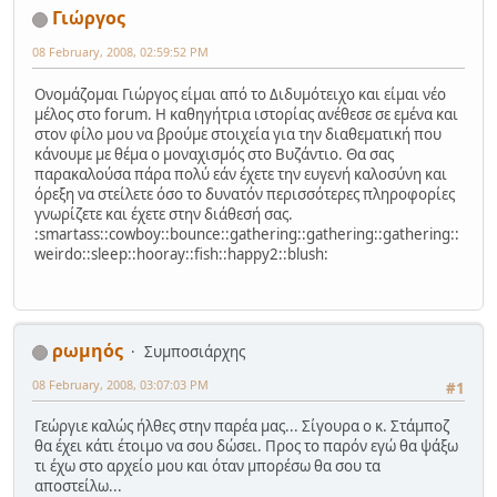
Γιώργος
08 February, 2008, 02:59:52 PM
Ονομάζομαι Γιώργος είμαι από το Διδυμότειχο και είμαι νέο
μέλος στο forum. Η καθηγήτρια ιστορίας ανέθεσε σε εμένα και
στον φίλο μου να βρούμε στοιχεία για την διαθεματική που
κάνουμε με θέμα ο μοναχισμός στο Βυζάντιο. Θα σας
παρακαλούσα πάρα πολύ εάν έχετε την ευγενή καλοσύνη και
όρεξη να στείλετε όσο το δυνατόν περισσότερες πληροφορίες
γνωρίζετε και έχετε στην διάθεσή σας.
:smartass::cowboy::bounce::gathering::gathering::gathering::
weirdo::sleep::hooray::fish::happy2::blush:
ρωμηός
Συμποσιάρχης
08 February, 2008, 03:07:03 PM
#1
Γεώργιε καλώς ήλθες στην παρέα μας... Σίγουρα ο κ. Στάμποζ
θα έχει κάτι έτοιμο να σου δώσει. Προς το παρόν εγώ θα ψάξω
τι έχω στο αρχείο μου και όταν μπορέσω θα σου τα
αποστείλω...