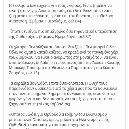
Η Εκκλησία δεν εύχεται για τους νεκρούς. Είναι (πρέπει να
είναι) η συνεχής Ανάσταση τους, επειδή η Εκκλησία είναι η
ζωή μέσα στον θάνατο, η νίκη επί του θανάτου, η καθολική
Ανάσταση. (Σμέμαν, Ημερολόγιο, σελ 84)
Τίποτε δεν είναι πιο επικίνδυνο όσο η φανατική υπεράσπιση
της Ορθοδοξίας. (Σμέμαν, Ημερολόγιο, σελ 87)
Οι χλιαροί δεν σώζονται, όποιος δεν ξέρει, δεν μπορεί ή δεν
θέλει να αγαπά καταδικάζεται να κρατά εκεί το παγωμένο χέρι
του διαβόλου, να είναι ο άνθρωπος στη μοναξιά του, να είναι
ο «διά-βολος», δηλαδή ο «χωρισμένος από τον Άλλο». (Κωστής
Μοσκώφ, Προοίμιο στη Θεοείδεια Παρακατιανή του Κώστα
Ζουράρι, σελ 13)
Τα καράβια βουλιάζανε τότε δυσκολότερα. Η ψυχή τους
παραδινότανε δύσκολα. Γιατί τα χέρια μας που τα δουλεύανε
ήταν ταλαιπωρημένα. Σήμερα οι άνθρωποι της «κουβέρτας»
φοράνε γάντια και δεν μπορείς να τους ξεχωρίσεις από τους
ζαχαροπλάστες (Νίκος Καββαδίας)
«Όποιος μιλάει για Ορθοδοξία ερήμην του Ελληνισμού
ματαιοπονεί. Όποιος, όμως, μιλάει για Ελληνισμό χωρίς
Ορθοδοξία κάνει κάτι χειρότερο: ασχημονεί»