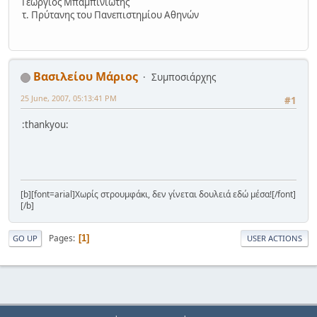
Γεώργιος Μπαμπινιώτης
τ. Πρύτανης του Πανεπιστημίου Αθηνών
Βασιλείου Μάριος
Συμποσιάρχης
25 June, 2007, 05:13:41 PM
#1
:thankyou:
[b][font=arial]Χωρίς στρουμφάκι, δεν γίνεται δουλειά εδώ μέσα![/font]
[/b]
Pages
1
GO UP
USER ACTIONS