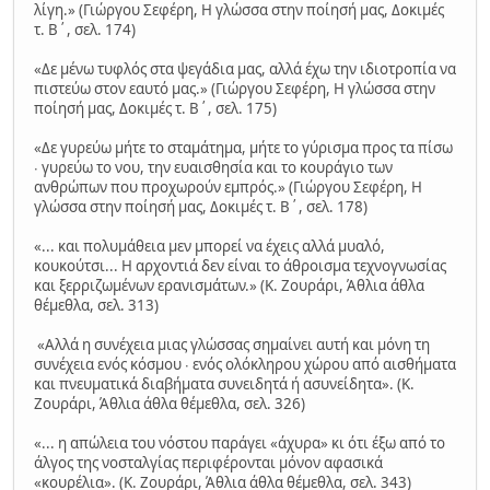
λίγη.» (Γιώργου Σεφέρη, Η γλώσσα στην ποίησή μας, Δοκιμές
τ. Β΄, σελ. 174)
«Δε μένω τυφλός στα ψεγάδια μας, αλλά έχω την ιδιοτροπία να
πιστεύω στον εαυτό μας.» (Γιώργου Σεφέρη, Η γλώσσα στην
ποίησή μας, Δοκιμές τ. Β΄, σελ. 175)
«Δε γυρεύω μήτε το σταμάτημα, μήτε το γύρισμα προς τα πίσω
∙ γυρεύω το νου, την ευαισθησία και το κουράγιο των
ανθρώπων που προχωρούν εμπρός.» (Γιώργου Σεφέρη, Η
γλώσσα στην ποίησή μας, Δοκιμές τ. Β΄, σελ. 178)
«... και πολυμάθεια μεν μπορεί να έχεις αλλά μυαλό,
κουκούτσι... Η αρχοντιά δεν είναι το άθροισμα τεχνογνωσίας
και ξερριζωμένων ερανισμάτων.» (Κ. Ζουράρι, Άθλια άθλα
θέμεθλα, σελ. 313)
«Αλλά η συνέχεια μιας γλώσσας σημαίνει αυτή και μόνη τη
συνέχεια ενός κόσμου ∙ ενός ολόκληρου χώρου από αισθήματα
και πνευματικά διαβήματα συνειδητά ή ασυνείδητα». (Κ.
Ζουράρι, Άθλια άθλα θέμεθλα, σελ. 326)
«... η απώλεια του νόστου παράγει «άχυρα» κι ότι έξω από το
άλγος της νοσταλγίας περιφέρονται μόνον αφασικά
«κουρέλια». (Κ. Ζουράρι, Άθλια άθλα θέμεθλα, σελ. 343)