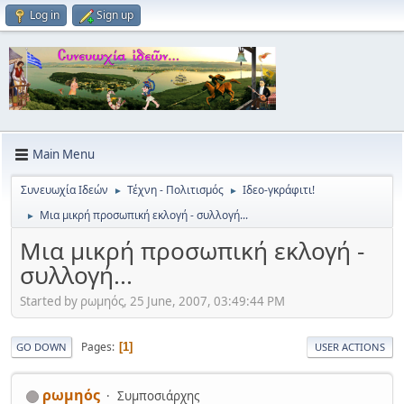
Log in
Sign up
Main Menu
Συνευωχία Ιδεών
Τέχνη - Πολιτισμός
Ιδεο-γκράφιτι!
►
►
Μια μικρή προσωπική εκλογή - συλλογή...
►
Μια μικρή προσωπική εκλογή -
συλλογή...
Started by ρωμηός, 25 June, 2007, 03:49:44 PM
Pages
1
GO DOWN
USER ACTIONS
ρωμηός
Συμποσιάρχης