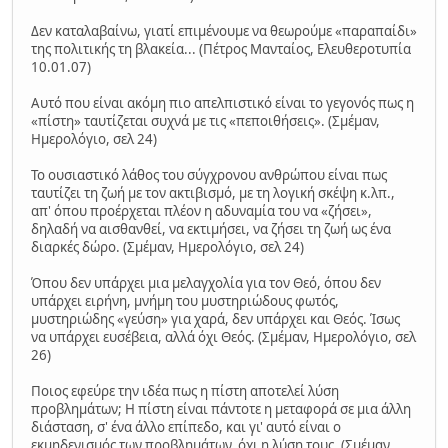
Δεν καταλαβαίνω, γιατί επιμένουμε να θεωρούμε «παραπαίδι»
της πολιτικής τη βλακεία... (Πέτρος Μανταίος, Ελευθεροτυπία
10.01.07)
Αυτό που είναι ακόμη πιο απελπιστικό είναι το γεγονός πως η
«πίστη» ταυτίζεται συχνά με τις «πεποιθήσεις». (Σμέμαν,
Ημερολόγιο, σελ 24)
Το ουσιαστικό λάθος του σύγχρονου ανθρώπου είναι πως
ταυτίζει τη ζωή με τον ακτιβισμό, με τη λογική σκέψη κ.λπ.,
απ' όπου προέρχεται πλέον η αδυναμία του να «ζήσει»,
δηλαδή να αισθανθεί, να εκτιμήσει, να ζήσει τη ζωή ως ένα
διαρκές δώρο. (Σμέμαν, Ημερολόγιο, σελ 24)
Όπου δεν υπάρχει μια μελαγχολία για τον Θεό, όπου δεν
υπάρχει ειρήνη, μνήμη του μυστηριώδους φωτός,
μυστηριώδης «γεύση» για χαρά, δεν υπάρχει και Θεός. Ίσως
να υπάρχει ευσέβεια, αλλά όχι Θεός. (Σμέμαν, Ημερολόγιο, σελ
26)
Ποιος εφεύρε την ιδέα πως η πίστη αποτελεί λύση
προβλημάτων; Η πίστη είναι πάντοτε η μεταφορά σε μια άλλη
διάσταση, σ' ένα άλλο επίπεδο, και γι' αυτό είναι ο
εκμηδενισμός των προβλημάτων, όχι η λύση τους. (Σμέμαν,