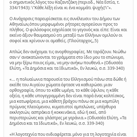
ο σημαντικός λόγος του Καζαντζάκη (περιοδ., Νέα Εστία, τ.
334/1943): \"Κάθε λέξη είναι κι ένα κομμάτι ψυχής!\"».
Ο Ανάχαρσις παρευρίσκεται εις συνέλευσιν του Δήμου των
Αθηναίων,όπου μορφωμένοι ρήτορες αγορεύουν προς το
πλήθος. Ο φιλόσοφος εσχολίασε το γεγονός και είπε: Είναι και
εκείνο άξιον θαυμασμού οτι μεταξύ των Ελλήνων ομιλούν οι
σοφοί και κρίνουν οι αμαθείς. (Πλούταρχος,,5)
Απλώς δεν ανέχομαι τις ανορθογραφίες. Με ταράζουν. Νιώθω
σαν ν' ανακατώνονται τα γράμματα στο ίδιο μου το επώνυμο,
να μην ξέρω ποιος είμαι, να μην ανήκω πουθενά.» (Οδυσσέα
Ελύτη, «Τα Δημόσια και τα Ιδιωτικά», Εν λευκώ, σ.σ. 339-340)
«... η πολυαίωνια παρουσία του Ελληνισμού πάνω στα δώθε ή
εκείθε του Αιγαίου χώματα έφτασε να καθιερώσει μιαν
ορθογραφία, όπου το κάθε ωμέγα, το κάθε ύψιλον, η κάθε
οξεία, η κάθε υπογεγραμμένη δεν είναι παρά ένας κολπίσκος,
μια κατωφέρεια, μια κάθετη βράχου πάνω σε μια καμπύλη
πρύμνας πλεούμενου, κυματιστοί αμπελώνες, υπέρθυρα
εκκλησιών, ασπράκια ή κοκκινάκια, εδώ ή εκεί, από
περιστεριώνες και γλάστρες με γεράνια.» (Οδυσσέα Ελύτη, «Τα
Δημόσια και τα Ιδιωτικά», Εν λευκώ, σ.σ. 339-340)
«Η λογοτεχνία που ενδιαφέρεται μόνο για τη λογοτεχνία είναι