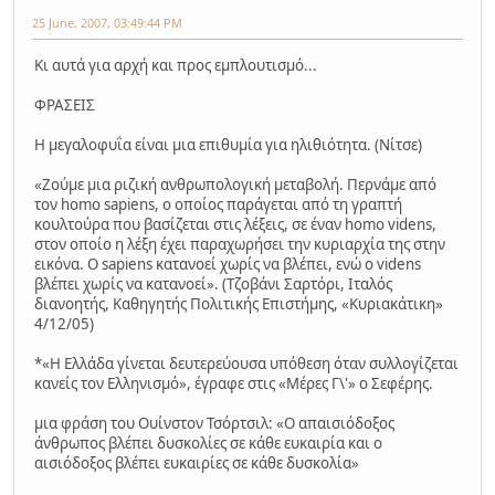
25 June, 2007, 03:49:44 PM
Κι αυτά για αρχή και προς εμπλουτισμό...
ΦΡΑΣΕΙΣ
Η μεγαλοφυΐα είναι μια επιθυμία για ηλιθιότητα. (Νίτσε)
«Ζούμε μια ριζική ανθρωπολογική μεταβολή. Περνάμε από
τον homo sapiens, ο οποίος παράγεται από τη γραπτή
κουλτούρα που βασίζεται στις λέξεις, σε έναν homo videns,
στον οποίο η λέξη έχει παραχωρήσει την κυριαρχία της στην
εικόνα. Ο sapiens κατανοεί χωρίς να βλέπει, ενώ ο videns
βλέπει χωρίς να κατανοεί». (Τζοβάνι Σαρτόρι, Ιταλός
διανοητής, Καθηγητής Πολιτικής Επιστήμης, «Κυριακάτικη»
4/12/05)
*«Η Ελλάδα γίνεται δευτερεύουσα υπόθεση όταν συλλογίζεται
κανείς τον Ελληνισμό», έγραφε στις «Μέρες Γ\'» ο Σεφέρης.
μια φράση του Ουίνστον Τσόρτσιλ: «Ο απαισιόδοξος
άνθρωπος βλέπει δυσκολίες σε κάθε ευκαιρία και ο
αισιόδοξος βλέπει ευκαιρίες σε κάθε δυσκολία»