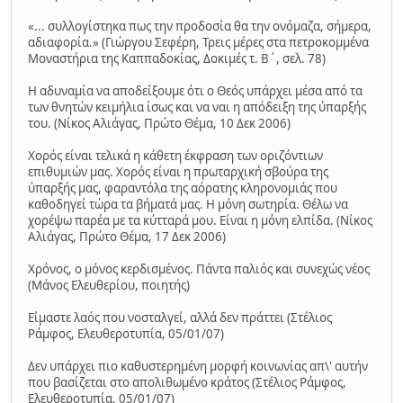
«... συλλογίστηκα πως την προδοσία θα την ονόμαζα, σήμερα,
αδιαφορία.» (Γιώργου Σεφέρη, Τρεις μέρες στα πετροκομμένα
Μοναστήρια της Καππαδοκίας, Δοκιμές τ. Β΄, σελ. 78)
Η αδυναμία να αποδείξουμε ότι ο Θεός υπάρχει μέσα από τα
των θνητών κειμήλια ίσως και να ναι η απόδειξη της ύπαρξής
του. (Νίκος Αλιάγας, Πρώτο Θέμα, 10 Δεκ 2006)
Χορός είναι τελικά η κάθετη έκφραση των οριζόντιων
επιθυμιών μας. Χορός είναι η πρωταρχική σβούρα της
ύπαρξής μας, φαραντόλα της αόρατης κληρονομιάς που
καθοδηγεί τώρα τα βήματά μας. Η μόνη σωτηρία. Θέλω να
χορέψω παρέα με τα κύτταρά μου. Είναι η μόνη ελπίδα. (Νίκος
Αλιάγας, Πρώτο Θέμα, 17 Δεκ 2006)
Χρόνος, ο μόνος κερδισμένος. Πάντα παλιός και συνεχώς νέος
(Μάνος Ελευθερίου, ποιητής)
Είμαστε λαός που νοσταλγεί, αλλά δεν πράττει (Στέλιος
Ράμφος, Ελευθεροτυπία, 05/01/07)
Δεν υπάρχει πιο καθυστερημένη μορφή κοινωνίας απ\' αυτήν
που βασίζεται στο απολιθωμένο κράτος (Στέλιος Ράμφος,
Ελευθεροτυπία, 05/01/07)