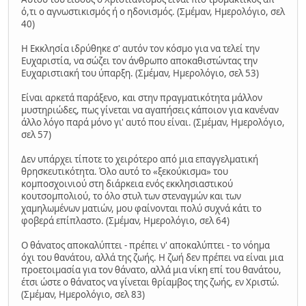
ό,τι ο αγνωστικισμός ή ο ηδονισμός. (Σμέμαν, Ημερολόγιο, σελ
40)
Η Εκκλησία ιδρύθηκε σ' αυτόν τον κόσμο για να τελεί την
Ευχαριστία, να σώζει τον άνθρωπο αποκαθιστώντας την
Ευχαριστιακή του ύπαρξη. (Σμέμαν, Ημερολόγιο, σελ 53)
Είναι αρκετά παράξενο, και στην πραγματικότητα μάλλον
μυστηριώδες, πως γίνεται να αγαπήσεις κάποιον για κανέναν
άλλο λόγο παρά μόνο γι' αυτό που είναι. (Σμέμαν, Ημερολόγιο,
σελ 57)
Δεν υπάρχει τίποτε το χειρότερο από μια επαγγελματική
θρησκευτικότητα. Όλο αυτό το «ξεκούκισμα» του
κομποσχοινιού στη διάρκεια ενός εκκλησιαστικού
κουτσομπολιού, το όλο στυλ των στεναγμών και των
χαμηλωμένων ματιών, μου φαίνονται πολύ συχνά κάτι το
φοβερά επίπλαστο. (Σμέμαν, Ημερολόγιο, σελ 64)
Ο θάνατος αποκαλύπτει - πρέπει ν' αποκαλύπτει - το νόημα
όχι του θανάτου, αλλά της ζωής. Η ζωή δεν πρέπει να είναι μια
προετοιμασία για τον θάνατο, αλλά μια νίκη επί του θανάτου,
έτσι ώστε ο θάνατος να γίνεται θρίαμβος της ζωής, εν Χριστώ.
(Σμέμαν, Ημερολόγιο, σελ 83)