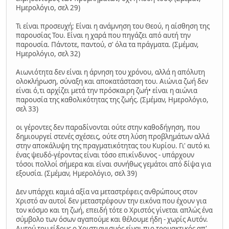
Ημερολόγιο, σελ 29)
Τι είναι προσευχή; Είναι η ανάμνηση του Θεού, η αίσθηση της
παρουσίας Του. Είναι η χαρά που πηγάζει από αυτή την
παρουσία. Πάντοτε, παντού, σ' όλα τα πράγματα. (Σμέμαν,
Ημερολόγιο, σελ 32)
Αιωνιότητα δεν είναι η άρνηση του χρόνου, αλλά η απόλυτη
ολοκλήρωση, σύναξη και αποκατάσταση του. Αιώνια ζωή δεν
είναι ό,τι αρχίζει μετά την πρόσκαιρη ζωή• είναι η αιώνια
παρουσία της καθολικότητας της ζωής. (Σμέμαν, Ημερολόγιο,
σελ 33)
οι γέροντες δεν παραδίνονται ούτε στην καθοδήγηση, που
δημιουργεί στενές σχέσεις, ούτε στη λύση προβλημάτων αλλά
στην αποκάλυψη της πραγματικότητας του Κυρίου. Γι' αυτό κι
ένας ψευδό-γέροντας είναι τόσο επικίνδυνος - υπάρχουν
τόσοι πολλοί σήμερα και είναι συνήθως γεμάτοι από δίψα για
εξουσία. (Σμέμαν, Ημερολόγιο, σελ 39)
Δεν υπάρχει καμιά αξία να μεταστρέφεις ανθρώπους στον
Χριστό αν αυτοί δεν μεταστρέφουν την εικόνα που έχουν για
τον κόσμο και τη ζωή, επειδή τότε ο Χριστός γίνεται απλώς ένα
σύμβολο των όσων αγαπούμε και θέλουμε ήδη - χωρίς Αυτόν.
Αυτού του είδους ο Χριστιανισμός είναι πιο τρομακτικός απ'