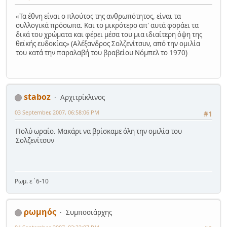
«Τα έθνη είναι ο πλούτος της ανθρωπότητος, είναι τα
συλλογικά πρόσωπα. Και το μικρότερο απ' αυτά φοράει τα
δικά του χρώματα και φέρει μέσα του μια ιδιαίτερη όψη της
θεϊκής ευδοκίας» (Αλέξανδρος Σολζενίτσυν, από την ομιλία
του κατά την παραλαβή του βραβείου Νόμπελ το 1970)
staboz
Αρχιτρίκλινος
03 September, 2007, 06:58:06 PM
#1
Πολύ ωραίο. Μακάρι να βρίσκαμε όλη την ομιλία του
Σολζενίτσυν
Ρωμ. ε΄6-10
ρωμηός
Συμποσιάρχης