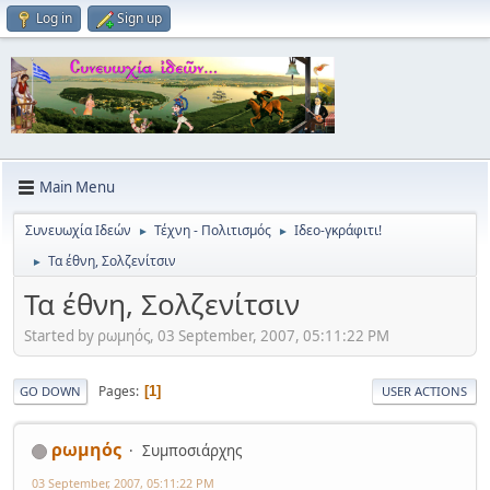
Log in
Sign up
Main Menu
Συνευωχία Ιδεών
Τέχνη - Πολιτισμός
Ιδεο-γκράφιτι!
►
►
Τα έθνη, Σολζενίτσιν
►
Τα έθνη, Σολζενίτσιν
Started by ρωμηός, 03 September, 2007, 05:11:22 PM
Pages
1
GO DOWN
USER ACTIONS
ρωμηός
Συμποσιάρχης
03 September, 2007, 05:11:22 PM