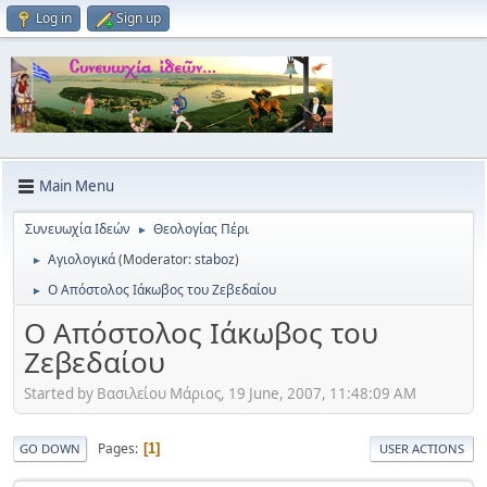
Log in
Sign up
Main Menu
Συνευωχία Ιδεών
Θεολογίας Πέρι
►
Αγιολογικά
(Moderator:
staboz
)
►
Ο Απόστολος Ιάκωβος του Ζεβεδαίου
►
Ο Απόστολος Ιάκωβος του
Ζεβεδαίου
Started by Βασιλείου Μάριος, 19 June, 2007, 11:48:09 AM
Pages
1
GO DOWN
USER ACTIONS