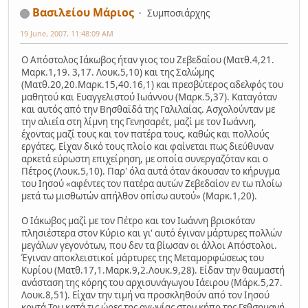
Βασιλείου Μάριος
Συμποσιάρχης
19 June, 2007, 11:48:09 AM
Ο Απόστολος Ιάκωβος ήταν γιος του Ζεβεδαίου (Ματθ.4,21.
Μαρκ.1,19. 3,17. Λουκ.5,10) και της Σαλώμης
(Ματθ.20,20.Μαρκ.15,40.16,1) και πρεσβύτερος αδελφός του
μαθητού και Ευαγγελιστού Ιωάννου (Μαρκ.5,37). Καταγόταν
και αυτός από την Βησθαϊδά της Γαλιλαίας. Ασχολούνταν με
την αλιεία στη λίμνη της Γενησαρέτ, μαζί με τον Ιωάννη,
έχοντας μαζί τους και τον πατέρα τους, καθώς και πολλούς
εργάτες. Είχαν δικό τους πλοίο και φαίνεται πως διεύθυναν
αρκετά εύρωστη επιχείρηση, με οποία συνεργαζόταν και ο
Πέτρος (Λουκ.5,10). Παρ' όλα αυτά όταν άκουσαν το κήρυγμα
του Ιησού «αφέντες τον πατέρα αυτών Ζεβεδαίον εν τω πλοίω
μετά τω μισθωτών απήλθον οπίσω αυτού» (Μαρκ.1,20).
Ο Ιάκωβος μαζί με τον Πέτρο και τον Ιωάννη βρισκόταν
πλησιέστερα στον Κύριο και γι' αυτό έγιναν μάρτυρες πολλών
μεγάλων γεγονότων, που δεν τα βίωσαν οι άλλοι Απόστολοι.
Έγιναν αποκλειστικοί μάρτυρες της Μεταμορφώσεως του
Κυρίου (Ματθ.17,1.Μαρκ.9,2.Λουκ.9,28). Είδαν την θαυμαστή
ανάσταση της κόρης του αρχισυνάγωγου Ιάειρου (Μάρκ.5,27.
Λουκ.8,51). Είχαν την τιμή να προσκληθούν από τον Ιησού
κοντά Του κατά τις ώρες της αγωνίας στον κήπο της Γεθσημανή