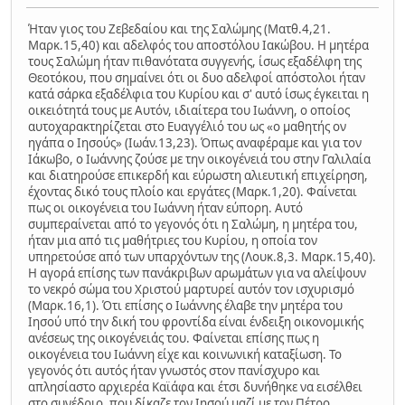
Ήταν γιος του Ζεβεδαίου και της Σαλώμης (Ματθ.4,21.
Μαρκ.15,40) και αδελφός του αποστόλου Ιακώβου. Η μητέρα
τους Σαλώμη ήταν πιθανότατα συγγενής, ίσως εξαδέλφη της
Θεοτόκου, που σημαίνει ότι οι δυο αδελφοί απόστολοι ήταν
κατά σάρκα εξαδέλφια του Κυρίου και σ' αυτό ίσως έγκειται η
οικειότητά τους με Αυτόν, ιδιαίτερα του Ιωάννη, ο οποίος
αυτοχαρακτηρίζεται στο Ευαγγέλιό του ως «ο μαθητής ον
ηγάπα ο Ιησούς» (Ιωάν.13,23). Όπως αναφέραμε και για τον
Ιάκωβο, ο Ιωάννης ζούσε με την οικογένειά του στην Γαλιλαία
και διατηρούσε επικερδή και εύρωστη αλιευτική επιχείρηση,
έχοντας δικό τους πλοίο και εργάτες (Μαρκ.1,20). Φαίνεται
πως οι οικογένεια του Ιωάννη ήταν εύπορη. Αυτό
συμπεραίνεται από το γεγονός ότι η Σαλώμη, η μητέρα του,
ήταν μια από τις μαθήτριες του Κυρίου, η οποία τον
υπηρετούσε από των υπαρχόντων της (Λουκ.8,3. Μαρκ.15,40).
Η αγορά επίσης των πανάκριβων αρωμάτων για να αλείψουν
το νεκρό σώμα του Χριστού μαρτυρεί αυτόν τον ισχυρισμό
(Μαρκ.16,1). Ότι επίσης ο Ιωάννης έλαβε την μητέρα του
Ιησού υπό την δική του φροντίδα είναι ένδειξη οικονομικής
ανέσεως της οικογένειάς του. Φαίνεται επίσης πως η
οικογένεια του Ιωάννη είχε και κοινωνική καταξίωση. Το
γεγονός ότι αυτός ήταν γνωστός στον πανίσχυρο και
απλησίαστο αρχιερέα Καϊάφα και έτσι δυνήθηκε να εισέλθει
στο συνέδριο, που δίκαζε τον Ιησού μαζί με τον Πέτρο,