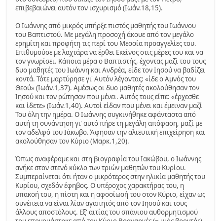
επιβεβαιώνει αυτόν τον ισχυρισμό (Ιωάν.18,15).
Ο Ιωάννης από μικρός υπήρξε πιστός μαθητής του Ιωάννου
του Βαπτιστού. Με μεγάλη προσοχή άκουε από τον μεγάλο
ερημίτη και προφήτη τις περί του Μεσσία προαγγελίες του.
Επιθυμούσε με λαχτάρα να έρθει Εκείνος στις μέρες του και να
τον γνωρίσει. Κάποια μέρα ο Βαπτιστής, έχοντας μαζί του τους
δυο μαθητές του Ιωάννη και Ανδρέα, είδε τον Ιησού να βαδίζει
κοντά. Τότε μαρτύρησε γι' Αυτόν λέγοντας: «ίδε ο Αμνός του
Θεού» (Ιωάν.1,37). Αμέσως οι δυο μαθητές ακολούθησαν τον
Ιησού και τον ρώτησαν που μένει. Αυτός τους είπε: «έρχεσθε
και ίδετε» (Ιωάν.1,40). Αυτοί είδαν που μένει και έμειναν μαζί
Του όλη την ημέρα. Ο Ιωάννης συγκινήθηκε αφάνταστα από
αυτή τη συνάντηση γι' αυτό πήρε τη μεγάλη απόφαση, μαζί με
τον αδελφό του Ιάκωβο. Άφησαν την αλιευτική επιχείρηση και
ακολούθησαν τον Κύριο (Μαρκ.1,20).
Όπως αναφέραμε και στη βιογραφία του Ιακώβου, ο Ιωάννης
ανήκε στον στενό κύκλο των τριών μαθητών του Κυρίου.
Συμπεραίνεται ότι ήταν ο μικρότερος στην ηλικία μαθητής του
Κυρίου, σχεδόν έφηβος. Ο υπέροχος χαρακτήρας του, η
υπακοή του, η πίστη και η αφοσίωσή του στον Κύριο, είχαν ως
συνέπεια να είναι λίαν αγαπητός από τον Ιησού και τους
άλλους αποστόλους. Εξ' αιτίας του σπάνιου αυθορμητισμού
του επονομάστηκε από τον Κύριο Βοαναργές (= υιός βροντής),