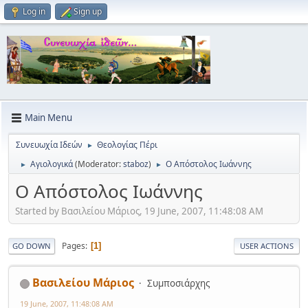
Log in
Sign up
Main Menu
Συνευωχία Ιδεών
Θεολογίας Πέρι
►
Αγιολογικά
(Moderator:
staboz
)
Ο Απόστολος Ιωάννης
►
►
Ο Απόστολος Ιωάννης
Started by Βασιλείου Μάριος, 19 June, 2007, 11:48:08 AM
Pages
1
GO DOWN
USER ACTIONS
Βασιλείου Μάριος
Συμποσιάρχης
19 June, 2007, 11:48:08 AM