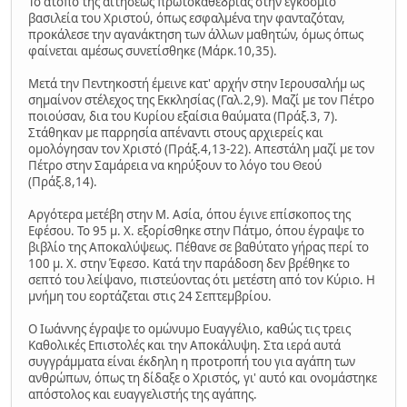
Το άτοπο της αιτήσεως πρωτοκαθεδρίας στην εγκόσμιο
βασιλεία του Χριστού, όπως εσφαλμένα την φανταζόταν,
προκάλεσε την αγανάκτηση των άλλων μαθητών, όμως όπως
φαίνεται αμέσως συνετίσθηκε (Μάρκ.10,35).
Μετά την Πεντηκοστή έμεινε κατ' αρχήν στην Ιερουσαλήμ ως
σημαίνον στέλεχος της Εκκλησίας (Γαλ.2,9). Μαζί με τον Πέτρο
ποιούσαν, δια του Κυρίου εξαίσια θαύματα (Πράξ.3, 7).
Στάθηκαν με παρρησία απέναντι στους αρχιερείς και
ομολόγησαν τον Χριστό (Πράξ.4,13-22). Απεστάλη μαζί με τον
Πέτρο στην Σαμάρεια να κηρύξουν το λόγο του Θεού
(Πράξ.8,14).
Αργότερα μετέβη στην Μ. Ασία, όπου έγινε επίσκοπος της
Εφέσου. Το 95 μ. Χ. εξορίσθηκε στην Πάτμο, όπου έγραψε το
βιβλίο της Αποκαλύψεως. Πέθανε σε βαθύτατο γήρας περί το
100 μ. Χ. στην Έφεσο. Κατά την παράδοση δεν βρέθηκε το
σεπτό του λείψανο, πιστεύοντας ότι μετέστη από τον Κύριο. Η
μνήμη του εορτάζεται στις 24 Σεπτεμβρίου.
Ο Ιωάννης έγραψε το ομώνυμο Ευαγγέλιο, καθώς τις τρεις
Καθολικές Επιστολές και την Αποκάλυψη. Στα ιερά αυτά
συγγράμματα είναι έκδηλη η προτροπή του για αγάπη των
ανθρώπων, όπως τη δίδαξε ο Χριστός, γι' αυτό και ονομάστηκε
απόστολος και ευαγγελιστής της αγάπης.