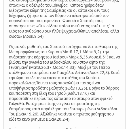
όπως και ο αδελφός του Ιάκωβος. Κάποια ημέρα όταν
διέρχονταν κώμη της Σαμάρειας και οι κάτοικοι δεν τους
δέχτηκαν, ζήτησε από τον Κύριο να πέσει φωτιά από τον
ουρανό και να τους αφανίσει. Φυσικά ο Χριστός τους
απάντησε πως: «Ουκ οίδατε ποίου πνεύματος εστέ υμείς΄ ο
υιός του ανθρώπου ουκ ήλθε ψυχάς ανθώπων απολέσαι, αλλά
σώσαι» (Λουκ.9,54).
Ως στενός μαθητής του Χριστού ευτύχησε να δει το θαύμα της
Μεταμορφώσεως του Κυρίου (Ματθ.17,1.Μάρκ.9,2), την
ανάσταση της κόρης του Ιαείρου (Μαρκ.5,35.Λουκ.8,51) και να
βιώσει την αγωνία του Διδασκάλου Του στον κήπο της
Γεθσημανή (Ματθ.26,37.Μαρκ.14,33). Μαζί με τον Πέτρο
στάλθηκε να ετοιμάσει τον Πασχάλιο Δείπνο (Λουκ.22,8). Κατά
την ώρα του Δείπνου έπεσε στο στήθος του Κυρίου,
παρακαλώντας Του να τους αποκαλύψει ποιος είναι
υποψήφιος προδότης μαθητής (Ιωάν.13,25). Βρήκε το θάρρος
και παρέστη στη δίκη του Ιησού (ιωάν.18,16) και
παραστάθηκε περίλυπος κάτω από το σταυρό στον φρικτό
Γολγοθά. Ευτύχησε επίσης να γίνει ο προστάτης της
Θεομήτορος κατά παράκληση του Εσταυρωμένου Διδασκάλου
Του (Ιωάν.19,26). Αξιώθηκε να είναι ο πρώτος μαθητής που
είδε το κενό μνημείο (Ιωάν.20,2-4).