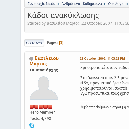
Συνευωχία Ιδεών
Ἀνθρώπινα - Καθημερινά
Οικολογία
►
►
►
Κάδοι ανακύκλωσης
Started by Βασιλείου Μάριος, 22 October, 2007, 11:03:
Pages
1
GO DOWN
Βασιλείου
22 October, 2007, 11:03:32 PM
Μάριος
Χρησιμοποιείτε τους κάδο
Συμποσιάρχης
Στα Ιωάννινα πριν 2-3 μήν
είδα, πραγματικά ήταν ένα 
χρησιμοποιούνται σωστά!
Εγώ προσωπικά, τους χρησι
[b][font=arial]Χωρίς στρουμφάκ
Hero Member
Posts: 4,798