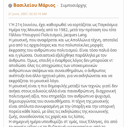
Βασιλείου Μάριος
Συμποσιάρχης
21 June, 2007, 02:32:16 AM
\"Η 21η Ιουνίου, έχει καθιερωθεί να εορτάζεται ως Παγκόσμια
Ημέρα της Μουσικής από το 1982, μετά την πρόταση του τότε
Γάλλου Υπουργού Πολιτισμού, Jacques Lang.
Η μουσική, που αναφέρεται και ως Απολλώνια τέχνη, αποτελεί
μια από τις αρχαιότερες και πιο πολυποίκιλες μορφές
έκφρασης του ανθρώπινου πολιτισμού. Είναι τόσο παλιά όσο
και η γλώσσα. Ουσιαστικά εξελίχθηκε παράλληλα με τον
άνθρωπο. Όμως, επειδή ο έναρθρος λόγος δεν μπορούσε ν\'
αποδώσει όλες τις αποχρώσεις των υποκειμενικών
ανθρώπινων σκέψεων και συναισθημάτων, ο άνθρωπος
ανέπτυξε ένα άλλο ηχητικό μέσο, για να εκδηλώνεται και να
εκφράζεται το μουσικό λόγο.
Η μουσική είναι η πιο δημοφιλής μεταξύ των τεχνών, γιατί δεν
ανήκει στους ειδικούς αλλά είναι πανανθρώπινη, διαχρονική
πολιτισμική αξία, που επηρεάζει τον ανθρώπινο ψυχισμό,
δημιουργώντας του συναισθήματα. Η τέχνη της μουσικής
είναι απόλυτα συνυφασμένη με την ύπαρξη και την ιστορική
πορεία κάθε λαού, με όλες τις εκδηλώσεις της κοινωνικής
ζωής, συνοδεύοντας τις χαρές και τις λύπες.
Η σημερινή ημέρα υπενθυμίζει σ\' εμάς, τους Έλληνες, ότι από
το αρχαίο μέλος ως τη βυζαντινή υμνογραφία κι από το