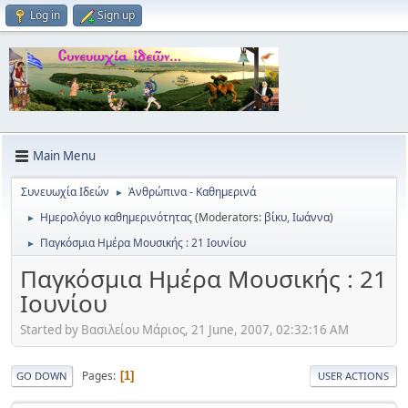
Log in
Sign up
Main Menu
Συνευωχία Ιδεών
Ἀνθρώπινα - Καθημερινά
►
Ημερολόγιο καθημερινότητας
(Moderators:
βίκυ
,
Ιωάννα
)
►
Παγκόσμια Ημέρα Μουσικής : 21 Ιουνίου
►
Παγκόσμια Ημέρα Μουσικής : 21
Ιουνίου
Started by Βασιλείου Μάριος, 21 June, 2007, 02:32:16 AM
Pages
1
GO DOWN
USER ACTIONS