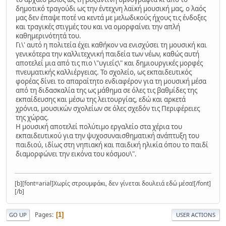
δημοτικό τραγούδι ως την έντεχνη λαϊκή μουσική μας, ο λαός
μας δεν έπαψε ποτέ να κεντά με μελωδικούς ήχους τις ένδοξες
και τραγικές στιγμές του και να ομορφαίνει την απλή
καθημερινότητά του.
Γι\' αυτό η πολιτεία έχει καθήκον να ενισχύσει τη μουσική και
γενικότερα την καλλιτεχνική παιδεία των νέων, καθώς αυτή
αποτελεί μια από τις πιο \"υγιείς\" και δημιουργικές μορφές
πνευματικής καλλιέργειας. Το σχολείο, ως εκπαιδευτικός
φορέας δίνει το απαραίτητο ενδιαφέρον για τη μουσική μέσα
από τη διδασκαλία της ως μάθημα σε όλες τις βαθμίδες της
εκπαίδευσης και μέσω της λειτουργίας, εδώ και αρκετά
χρόνια, μουσικών σχολείων σε όλες σχεδόν τις Περιφέρειες
της χώρας.
Η μουσική αποτελεί πολύτιμο εργαλείο στα χέρια του
εκπαιδευτικού για την ψυχοσυναισθηματική ανάπτυξη του
παιδιού, ιδίως στη νηπιακή και παιδική ηλικία όπου το παιδί
διαμορφώνει την εικόνα του κόσμου\".
[b][font=arial]Χωρίς στρουμφάκι, δεν γίνεται δουλειά εδώ μέσα![/font]
[/b]
Pages
1
GO UP
USER ACTIONS