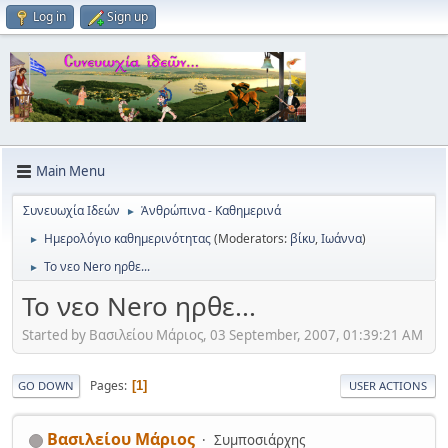
Log in
Sign up
Main Menu
Συνευωχία Ιδεών
Ἀνθρώπινα - Καθημερινά
►
Ημερολόγιο καθημερινότητας
(Moderators:
βίκυ
,
Ιωάννα
)
►
Το νεο Nero ηρθε...
►
Το νεο Nero ηρθε...
Started by Βασιλείου Μάριος, 03 September, 2007, 01:39:21 AM
Pages
1
GO DOWN
USER ACTIONS
Βασιλείου Μάριος
Συμποσιάρχης