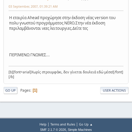
03 September, 2007, 01:39:21 AM
Η εταιρία Ahead προχώρησε στην έκδοση νέας version του
πολυ γνωστού προγράμματος NERO.Στην νέα έκδοση
περιλαμβάνονται νεες λειτουργιες.Δείτε τες
ΠΕΡΙΜΕΝΩ ΓΝΩΜΕΣ...
[b][font=arial]Χωρίς στρουμφάκι, δεν γίνεται δουλειά εδώ μέσα![/font]
[/b]
Pages
1
GO UP
USER ACTIONS
|
|
Help
Terms and Rules
Go Up ▲
,
SMF 2.1.7 © 2026
Simple Machines