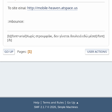
To site einai:
http://mobile-heaven.atspace.us
:mbounce:
[b][font=arial]Χωρίς στρουμφάκι, δεν γίνεται δουλειά εδώ μέσα![/font]
[/b]
Pages
1
GO UP
USER ACTIONS
|
|
Help
Terms and Rules
Go Up ▲
,
SMF 2.1.7 © 2026
Simple Machines