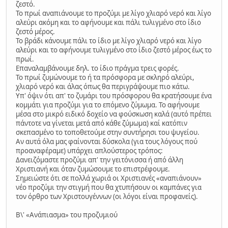
ζεστό.
Το πρωί αναπιάνουμε το προζύμι με λίγο χλιαρό νερό και λίγο
αλεύρι ακόμη και το αφήνουμε και πάλι τυλιγμένο στο ίδιο
ζεστό μέρος.
Το βράδι κάνουμε πάλι το ίδιο με λίγο χλιαρό νερό και λίγο
αλεύρι και το αφήνουμε τυλιγμένο στο ίδιο ζεστό μέρος έως το
πρωί.
Επαναλαμβάνουμε δηλ. το ίδιο πράγμα τρεις φορές.
Το πρωί ζυμώνουμε το ή τα πρόσφορα με σκληρό αλεύρι,
χλιαρό νερό και άλας όπως θα περιγράψουμε πιο κάτω.
Υπ' όψιν ότι απ' το ζυμάρι του πρόσφορου θα κρατήσουμε ένα
κομμάτι για προζύμι για το επόμενο ζύμωμα. Το αφήνουμε
μέσα στο μικρό ειδικό δοχείο να φούσκωση καλά (αυτό πρέπει
πάντοτε να γίνεται μετά από κάθε ζύμωμα) καί κατόπιν
σκεπασμένο το τοποθετούμε στην συντήρησι του ψυγείου.
Αν αυτά όλα μας φαίνονται δύσκολα (για τους λόγους πού
προαναφέραμε) υπάρχει απλούστερος τρόπος:
Δανειζόμαστε προζύμι απ' την γειτόνισσα ή από άλλη
Χριστιανή και όταν ζυμώσουμε το επιστρέφουμε.
Σημειώστε ότι σε πολλά χωριά οι Χριστιανές «αναπιάνουν»
νέο προζύμι την στιγμή που θα χτυπήσουν οι καμπάνες για
τον όρθρο των Χριστουγέννων (οι λόγοι είναι προφανείς).
Β\' «Ανάπιασμα» του προζυμιού