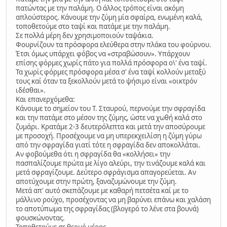
πατώντας με την παλάμη. Ο άλλος τρόπος είναι ακόμη
απλούστερος. Κάνουμε την ζύμη μία σφαίρα, ενωμένη καλά,
τοποθετούμε στο ταψί και πατάμε με την παλάμη.
Σε πολλά μέρη δεν χρησιμοποιούν ταψάκια.
Φουρνίζουν τα πρόσφορα ελεύθερα στην πλάκα του φούρνου.
Έτσι όμως υπάρχει φόβος να «στραβώσουν». Υπάρχουν
επίσης φόρμες χωρίς πάτο για πολλά πρόσφορα ο\' ένα ταψί.
Τα χωρίς φόρμες πρόσφορα μέσα σ' ένα ταψί κολλούν μεταξύ
τους καί όταν τα ξεκολλούν μετά το ψήσιμο είναι «οικτρόν
ιδέσθαι».
Και επανερχόμεθα:
Κάνουμε το σημείον του Τ. Σταυρού, περνούμε την σφραγίδα
και την πατάμε στο μέσον της ζύμης, ώστε να χωθή καλά στο
ζυμάρι. Κρατάμε 2-3 δευτερόλεπτα και μετά την αποσύρουμε
με προσοχή. Προσέχουμε να μη υπερεκχειλίση η ζύμη γύρω
από την σφραγίδα γιατί τότε η σφραγίδα δεν αποκολλάται.
Αν φοβούμεθα ότι η σφραγίδα θα «κολλήσει» την
πασπαλίζουμε πρώτα με λίγο αλεύρι, την τινάζουμε καλά και
μετά σφραγίζουμε. Δεύτερο σφράγισμα απαγορεύεται. Αν
αποτύχουμε στην πρώτη, ξαναζυμώνουμε την ζύμη.
Μετά απ' αυτό σκεπάζουμε με καθαρή πετσέτα καί με το
μάλλινο ρούχο, προσέχοντας να μη βαρύνει επάνω και χαλάση
το αποτύπωμα της σφραγίδας (βλογερό το λένε στα βουνά)
φουσκώνοντας.
Τοποθετούμε σε θερμό μέρος.