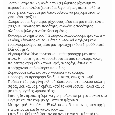
Το πρωί στην ειδική λεκάνη του ζυμώματος ρίχνουμε το
περισσότερο αλεύρι (κρατούμε λίγο, μήπως πέσει πολύ το
νερό) μέσα, κάνουμε μια λακκουβίτσα καί ρίχνομε μέσα το
γινωμένο προζύμι.
Χλιαραίνουμε λίγο νερό, ρίχνοντας μέσα και μια πρέζα αλάτι
(αυξομειώνοντας την ποσότητα, αναλόγως ποσότητος
αλεύρου) ψιλό για να λειώσει αμέσως.
Κάνουμε το σημείο του Τ. Σταυρού, σταυρώνουμε τρις και την
λεκάνη, λέγοντας καί το «Πάτερ ημών» καί αρχίζουμε να
ζυμώνουμε (λέγοντας μέσα μας την ευχή «Κύριε Ιησού Χριστέ
Ελέηοόν με»).
Ρίχνουμε λίγο-λίγο το νερό και μετά προσοχής μην πέσει
πολύ. Η ποσότης του νερού εξαρτάται από το αλεύρι. Άλλες
ποιότητες «τραβούν» πολύ νερό, άλλες όχι, έστω κι αν
προέρχονται από σκληρές ποικιλίες.
Ζυμώνουμε καλά έως ότου «γυαλίση» το ζυμάρι.
Προσοχή! Το πρόσφορο δεν ζυμώνεται, όπως το ψωμί.
Πρέπει η ζύμη να γίνη σκληρή, ώστε να αποτυπώνεται καλά η
σφραγίδα, και να μη σβήνει κατά το «ανέβασμα», αλλά και να
μη κάνη μεγάλες «φουσκάλες».
Επίσης δεν πρέπει η ζύμη να γίνη πολύ σκληρή γιατί σκάει στο
ψήσιμο και στο κόψιμο τρίβεται σε ψίχουλα.
Με την πράξι θα μάθετε. Εξ άλλου 4 με 5 αποτυχίες στην αρχή
επιτρέπονται καί δικαιολογούνται.
Όταν ζυμωθεί καλά, λοιπόν, αφήνουμε για 5-10 λεπτά την