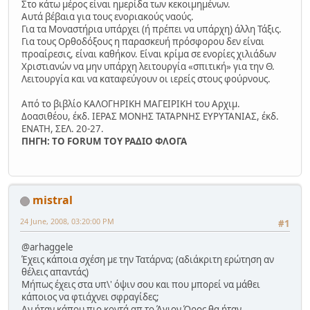
Στο κάτω μέρος είναι ημερίδα των κεκοιμημένων.
Αυτά βέβαια για τους ενοριακούς ναούς.
Για τα Μοναστήρια υπάρχει (ή πρέπει να υπάρχη) άλλη Τάξις.
Για τους Ορθοδόξους η παρασκευή πρόσφορου δεν είναι
προαίρεσις, είναι καθήκον. Είναι κρίμα σε ενορίες χιλιάδων
Χριστιανών να μην υπάρχη λειτουργία «σπιτική» για την Θ.
Λειτουργία και να καταφεύγουν οι ιερείς στους φούρνους.
Από το βιβλίο ΚΑΛΟΓΗΡΙΚΗ ΜΑΓΕΙΡΙΚΗ του Αρχιμ.
Δοασιθέου, έκδ. ΙΕΡΑΣ ΜΟΝΗΣ ΤΑΤΑΡΝΗΣ ΕΥΡΥΤΑΝΙΑΣ, έκδ.
ΕΝΑΤΗ, ΣΕΛ. 20-27.
ΠΗΓΗ: ΤΟ FORUM TOY ΡΑΔΙΟ ΦΛΟΓΑ
mistral
24 June, 2008, 03:20:00 PM
#1
@arhaggele
Έχεις κάποια σχέση με την Τατάρνα; (αδιάκριτη ερώτηση αν
θέλεις απαντάς)
Μήπως έχεις στα υπ\' όψιν σου και που μπορεί να μάθει
κάποιος να φτιάχνει σφραγίδες;
Aν ήταν κάπου πιο κοντά απ το Άγιον Όρος θα ήταν