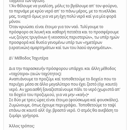
τάγματα των αγίων).
\"Αν θέλουμε να γυαλίση, μόλις το βγάλουμε απ' τον φούρνο,
το περνάμε με κρύο νερό απ' το πάνω μέρος, με το πινελλάκι
μας, τιναχτό όμως για να μη έχη πολύ νερό καί για μία φορά
μόνον.
Όταν κρυώσει είναι έτοιμο για τον ναό. Τυλίγουμε το
πρόσφορο σε λευκή και καθαρή πετσέτα και το προσφέρουμε
«ως ζεύγος τρυγόνων ή νεοσσούς περιστερών», τω υπέρ ημών
προσφορά καί θυσία γενομένω υπέρ των «ημετέρων
(ιερατικών) αμαρτημάτων καί των του λαού αγνοημάτων».
Δ\' Μέθοδος Ταχυτέρα
Δια την παρασκευήν πρόσφορου υπάρχει και άλλη μέθοδος
«ταχύτερα» (αιών ταχύτητος):
Αναπιάνουμε το προζύμι καί τοποθετούμε το δοχείο που το
περιέχει μέσα σε άλλο μεγαλύτερο που έχει ζεστό (όχι καυτό)
νερό. Αν χρειασθή ξαναζεσταίνουμε πάλι το νερό (χωριστά απ'
το δοχείο του προζυμιού, για να μην «καή»)•
Σε δύο με τρεις ώρες είναι έτοιμο (φούσκωμα καί φουσκάλες).
Ζυμώνουμε, όπως έχουμε περιγράψει. Τοποθετούμε το ταψί
επάνω σε καυτό αλλ' όχι βραστό νερό. Ο ατμός θα ανεβάση το
ζυμάρι γρήγορα.
Άλλος τρόπος: