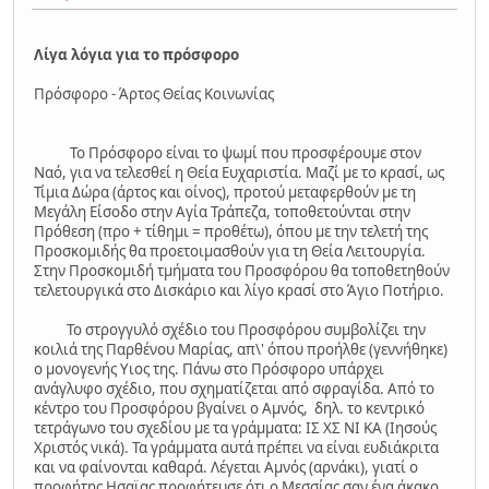
Λίγα λόγια για το πρόσφορο
Πρόσφορο - Άρτος Θείας Κοινωνίας
Το Πρόσφορο είναι το ψωμί που προσφέρουμε στον
Ναό, για να τελεσθεί η Θεία Ευχαριστία. Μαζί με το κρασί, ως
Τίμια Δώρα (άρτος και οίνος), προτού μεταφερθούν με τη
Μεγάλη Είσοδο στην Αγία Τράπεζα, τοποθετούνται στην
Πρόθεση (προ + τίθημι = προθέτω), όπου με την τελετή της
Προσκομιδής θα προετοιμασθούν για τη Θεία Λειτουργία.
Στην Προσκομιδή τμήματα του Προσφόρου θα τοποθετηθούν
τελετουργικά στο Δισκάριο και λίγο κρασί στο Άγιο Ποτήριο.
Το στρογγυλό σχέδιο του Προσφόρου συμβολίζει την
κοιλιά της Παρθένου Μαρίας, απ\' όπου προήλθε (γεννήθηκε)
ο μονογενής Υιος της. Πάνω στο Πρόσφορο υπάρχει
ανάγλυφο σχέδιο, που σχηματίζεται από σφραγίδα. Από το
κέντρο του Προσφόρου βγαίνει ο Αμνός, δηλ. το κεντρικό
τετράγωνο του σχεδίου με τα γράμματα: ΙΣ ΧΣ ΝΙ ΚΑ (Ιησούς
Χριστός νικά). Τα γράμματα αυτά πρέπει να είναι ευδιάκριτα
και να φαίνονται καθαρά. Λέγεται Αμνός (αρνάκι), γιατί ο
προφήτης Ησαϊας προφήτευσε ότι ο Μεσσίας σαν ένα άκακο