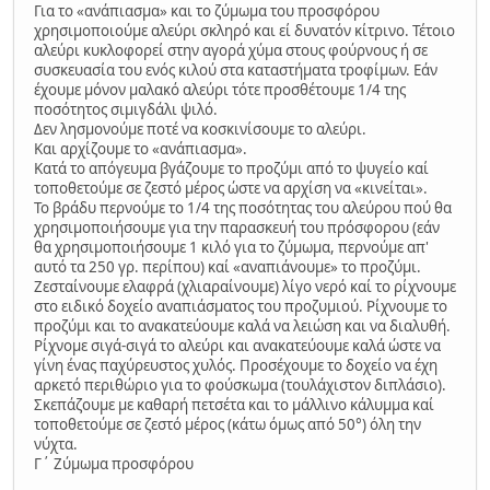
Για το «ανάπιασμα» και το ζύμωμα του προσφόρου
χρησιμοποιούμε αλεύρι σκληρό και εί δυνατόν κίτρινο. Τέτοιο
αλεύρι κυκλοφορεί στην αγορά χύμα στους φούρνους ή σε
συσκευασία του ενός κιλού στα καταστήματα τροφίμων. Εάν
έχουμε μόνον μαλακό αλεύρι τότε προσθέτουμε 1/4 της
ποσότητος σιμιγδάλι ψιλό.
Δεν λησμονούμε ποτέ να κοσκινίσουμε το αλεύρι.
Και αρχίζουμε το «ανάπιασμα».
Κατά το απόγευμα βγάζουμε το προζύμι από το ψυγείο καί
τοποθετούμε σε ζεστό μέρος ώστε να αρχίση να «κινείται».
Το βράδυ περνούμε το 1/4 της ποσότητας του αλεύρου πού θα
χρησιμοποιήσουμε για την παρασκευή του πρόσφορου (εάν
θα χρησιμοποιήσουμε 1 κιλό για το ζύμωμα, περνούμε απ'
αυτό τα 250 γρ. περίπου) καί «αναπιάνουμε» το προζύμι.
Ζεσταίνουμε ελαφρά (χλιαραίνουμε) λίγο νερό καί το ρίχνουμε
στο ειδικό δοχείο αναπιάσματος του προζυμιού. Ρίχνουμε το
προζύμι και το ανακατεύουμε καλά να λειώση και να διαλυθή.
Ρίχνομε σιγά-σιγά το αλεύρι και ανακατεύουμε καλά ώστε να
γίνη ένας παχύρευστος χυλός. Προσέχουμε το δοχείο να έχη
αρκετό περιθώριο για το φούσκωμα (τουλάχιστον διπλάσιο).
Σκεπάζουμε με καθαρή πετσέτα και το μάλλινο κάλυμμα καί
τοποθετούμε σε ζεστό μέρος (κάτω όμως από 50°) όλη την
νύχτα.
Γ΄ Ζύμωμα προσφόρου