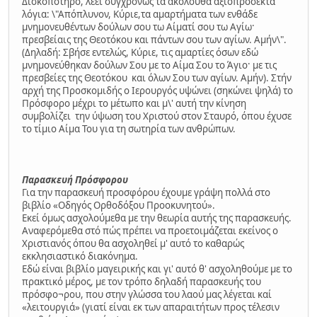
Δισκοπότηρο, λέει συγχρόνως τα ακόλουθα αξιοπρόσεκτα
λόγια: \"Απόπλυνον, Κύριε,τα αμαρτήματα των ενθάδε
μνημονευθέντων δούλων σου τω Αίματί σου τω Αγίω·
πρεσβείαις της Θεοτόκου και πάντων σου των αγίων. Αμήν\".
(Δηλαδή: Σβήσε εντελώς, Κύριε, τις αμαρτίες όσων εδώ
μνημονεύθηκαν δούλων Σου με το Αίμα Σου το Άγιο· με τις
πρεσβείες της Θεοτόκου και όλων Σου των αγίων. Αμήν). Στήν
αρχή της Προσκομιδής ο Ιερουργός υψώνει (σηκώνει ψηλά) το
Πρόσφορο μέχρι το μέτωπο και μ\' αυτή την κίνηση
συμβολίζει την ύψωση του Χριστού στον Σταυρό, όπου έχυσε
το τίμιο Αίμα Του για τη σωτηρία των ανθρώπων.
Παρασκευή Πρόσφορου
Για την παρασκευή προσφόρου έχουμε γράψη πολλά στο
βιβλίο «Οδηγός Ορθοδόξου Προοκυνητού».
Εκεί όμως ασχολούμεθα με την θεωρία αυτής της παρασκευής.
Αναφερόμεθα στό πώς πρέπει να προετοιμάζεται εκείνος ο
Χριστιανός όπου θα ασχοληθεί μ' αυτό το καθαρώς
εκκλησιαστικό διακόνημα.
Εδώ είναι βιβλίο μαγειρικής και γι' αυτό θ' ασχοληθούμε με το
πρακτικό μέρος, με τον τρόπο δηλαδή παρασκευής του
πρόσφο¬ρου, που στην γλώσσα του λαού μας λέγεται καί
«λειτουργιά» (γιατί είναι εκ των απαραιτήτων προς τέλεσιν