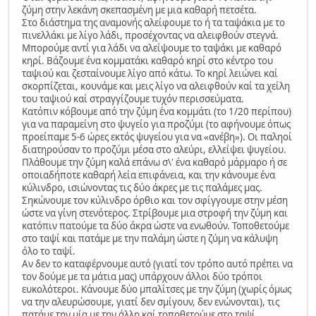
ζύμη στην λεκάνη σκεπασμένη με μια καθαρή πετσέτα.
Στο διάστημα της αναμονής αλείφουμε το ή τα ταψάκια με το
πινελλάκι με λίγο λάδι, προσέχοντας να αλειφθούν στεγνά.
Μπορούμε αντί για λάδι να αλείψουμε το ταψάκι με καθαρό
κηρί. Βάζουμε ένα κομματάκι καθαρό κηρί στο κέντρο του
ταψιού και ζεσταίνουμε λίγο από κάτω. Το κηρί λειώνει καί
σκορπίζεται, κουνάμε και μεις λίγο να αλειφθούν καί τα χείλη
του ταψιού καί στραγγίζουμε τυχόν περισσεύματα.
Κατόπιν κόβουμε από την ζύμη ένα κομμάτι (το 1/20 περίπου)
για να παραμείνη στο ψυγείο για προζύμι (το αφήνουμε όπως
προείπαμε 5-6 ώρες εκτός ψυγείου για να «ανέβη»). Οι παληοί
διατηρούσαν το προζύμι μέσα στο αλεύρι, ελλείψει ψυγείου.
Πλάθουμε την ζύμη καλά επάνω σ\' ένα καθαρό μάρμαρο ή σε
οποιαδήποτε καθαρή λεία επιφάνεια, και την κάνουμε ένα
κύλινδρο, ισιώνοντας τις δύο άκρες με τις παλάμες μας.
Σηκώνουμε τον κύλινδρο όρθιο και τον σφίγγουμε στην μέση
ώστε να γίνη στενότερος. Στρίβουμε μια στροφή την ζύμη και
κατόπιν πατούμε τα δύο άκρα ώστε να ενωθούν. Τοποθετούμε
στο ταψί και πατάμε με την παλάμη ώστε η ζύμη να κάλυψη
όλο το ταψί.
Αν δεν το καταφέρνουμε αυτό (γιατί τον τρόπο αυτό πρέπει να
τον δούμε με τα μάτια μας) υπάρχουν άλλοι δύο τρόποι
ευκολότεροι. Κάνουμε δύο μπαλίτσες με την ζύμη (χωρίς όμως
να την αλευρώσουμε, γιατί δεν σμίγουν, δεν ενώνονται), τις
πατάμε την μία με την άλλη καί τοποθετούμε στο ταψί