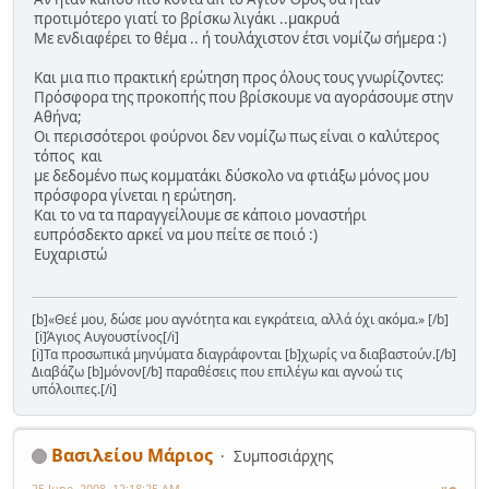
προτιμότερο γιατί το βρίσκω λιγάκι ..μακρυά
Με ενδιαφέρει το θέμα .. ή τουλάχιστον έτσι νομίζω σήμερα :)
Kαι μια πιο πρακτική ερώτηση προς όλους τους γνωρίζοντες:
Πρόσφορα της προκοπής που βρίσκουμε να αγοράσουμε στην
Αθήνα;
Οι περισσότεροι φούρνοι δεν νομίζω πως είναι ο καλύτερος
τόπος και
με δεδομένο πως κομματάκι δύσκολο να φτιάξω μόνος μου
πρόσφορα γίνεται η ερώτηση.
Και το να τα παραγγείλουμε σε κάποιο μοναστήρι
ευπρόσδεκτο αρκεί να μου πείτε σε ποιό :)
Ευχαριστώ
[b]«Θεέ μου, δώσε μου αγνότητα και εγκράτεια, αλλά όχι ακόμα.» [/b]
[i]Άγιος Αυγουστίνος[/i]
[i]Τα προσωπικά μηνύματα διαγράφονται [b]χωρίς να διαβαστούν.[/b]
Διαβάζω [b]μόνον[/b] παραθέσεις που επιλέγω και αγνοώ τις
υπόλοιπες.[/i]
Βασιλείου Μάριος
Συμποσιάρχης
25 June, 2008, 12:18:25 AM