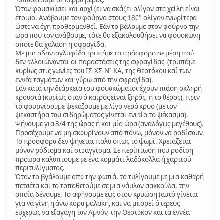
Όταν φουσκώσει και αρχίζει να σκάζει ολίγον στα χείλη είναι
έτοιμο. Ανάβουμε τον φούρνο στους 180° ολίγον ενωρίτερα
ώστε να έχη προθερμανθεί. Εάν το βάλουμε στον φούρνο την
ώρα πού τον ανάβουμε, τότε θα εξακολουθήσει να φουσκώνη
οπότε θα χαλάση η σφραγίδα.
Με μια οδοντογλυφίδα τρυπάμε το πρόσφορο σε μέρη πού
δεν αλλοιώνονται οι παραστάσεις της σφραγίδας, (τρυπάμε
κυρίως στις γωνίες του ΙΣ-ΧΣ-ΝΙ-ΚΑ, της Θεοτόκου καί των
εννέα ταγμάτων και γύρω από την σφραγίδα).
Εάν κατά την διάρκεια του φουσκώματος έχουν πιάση σκληρή
κρουστά (κυρίως όταν ό καιρός είναι ξηρός, ή το θέρος), πριν
το φουρνίσουμε ψεκάζουμε με λίγο νερό κρύο (με τον
ψεκαστήρα του σιδηρώματος γίνεται ενιαίο το ψέκασμα).
Ψήνουμε για 3/4 της ώρας ή και μία ώρα (αναλόγως μεγέθους).
Προσέχουμε να μη σκουρίνουν από πάνω, μόνον να ροδίσουν.
Το πρόσφορο δεν ψήνεται πολύ όπως το ψωμί. Χρειάζεται
μόνον ρόδισμα καί στράγγισμα. Σε περίπτωση που ροδίση
πρόωρα καλύπτουμε με ένα κομμάτι λαδόκολλα ή χαρτιού
περιτυλίγματος.
Όταν το βγάλουμε από την φωτιά, το τυλίγουμε με μια καθαρή
πετσέτα και το τοποθετούμε σε μια νάϋλον σακκούλα, την
οποία δένουμε. Το αφήνουμε έως ότου κρυώση (αυτό γίνεται
για να γίνη η άνω κόρα μαλακή, και να μπορεί ό ιερεύς
ευχερώς να εξαγάγη τον Αμνόν, την Θεοτόκον και τα εννέα