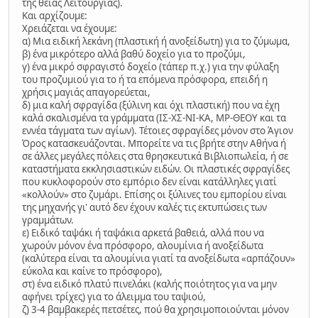
της θείας Λειτουργίας).
Και αρχίζουμε:
Χρειάζεται να έχουμε:
α) Μια ειδική λεκάνη (πλαστική ή ανοξείδωτη) για το ζύμωμα,
β) ένα μικρότερο αλλά βαθύ δοχείο για το προζύμι,
γ) ένα μικρό σφραγιστό δοχείο (τάπερ π.χ.) για την φύλαξη
του προζυμιού για το ή τα επόμενα πρόσφορα, επειδή η
χρήσις μαγιάς απαγορεύεται,
δ) μια καλή σφραγίδα (ξύλινη και όχι πλαστική) που να έχη
καλά σκαλισμένα τα γράμματα (ΙΣ-ΧΣ-ΝΙ-ΚΑ, ΜΡ-ΘΕΟΥ και τα
εννέα τάγματα των αγίων). Τέτοιες σφραγίδες μόνον στο Άγιον
Όρος κατασκευάζονται. Μπορείτε να τις βρήτε στην Αθήνα ή
σε άλλες μεγάλες πόλεις στα θρησκευτικά Βιβλιοπωλεία, ή σε
καταστήματα εκκλησιαστικών ειδών. Οι πλαστικές σφραγίδες
που κυκλοφορούν στο εμπόριο δεν είναι κατάλληλες γιατί
«κολλούν» στο ζυμάρι. Επίσης οι ξύλινες του εμπορίου είναι
της μηχανής γι' αυτό δεν έχουν καλές τις εκτυπώσεις των
γραμμάτων.
ε) Ειδικό ταψάκι ή ταψάκια αρκετά βαθειά, αλλά που να
χωρούν μόνον ένα πρόσφορο, αλουμίνια ή ανοξείδωτα
(καλύτερα είναι τα αλουμίνια γιατί τα ανοξείδωτα «αρπάζουν»
εύκολα και καίνε το πρόσφορο),
στ) ένα ειδικό πλατύ πινελάκι (καλής ποιότητος για να μην
αφήνει τρίχες) για το άλειμμα του ταψιού,
ζ) 3-4 βαμβακερές πετσέτες, πού θα χρησιμοποιούνται μόνον