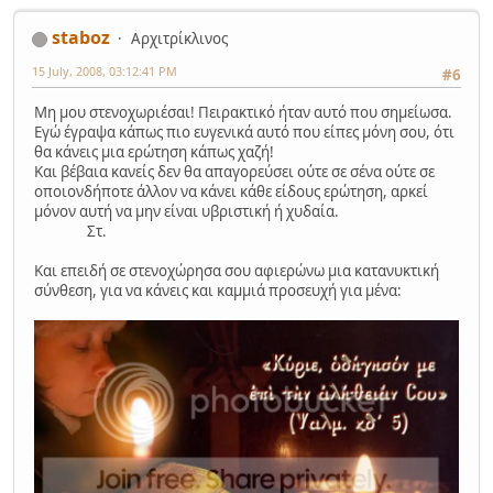
staboz
Αρχιτρίκλινος
15 July, 2008, 03:12:41 PM
#6
Μη μου στενοχωριέσαι! Πειρακτικό ήταν αυτό που σημείωσα.
Εγώ έγραψα κάπως πιο ευγενικά αυτό που είπες μόνη σου, ότι
θα κάνεις μια ερώτηση κάπως χαζή!
Και βέβαια κανείς δεν θα απαγορεύσει ούτε σε σένα ούτε σε
οποιονδήποτε άλλον να κάνει κάθε είδους ερώτηση, αρκεί
μόνον αυτή να μην είναι υβριστική ή χυδαία.
Στ.
Και επειδή σε στενοχώρησα σου αφιερώνω μια κατανυκτική
σύνθεση, για να κάνεις και καμμιά προσευχή για μένα: