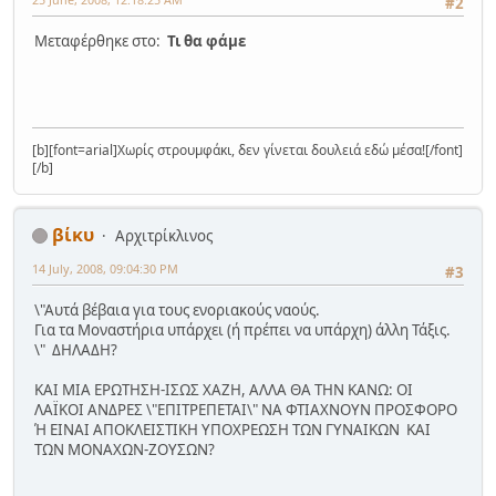
#2
Μεταφέρθηκε στο:
Τι θα φάμε
[b][font=arial]Χωρίς στρουμφάκι, δεν γίνεται δουλειά εδώ μέσα![/font]
[/b]
βίκυ
Αρχιτρίκλινος
14 July, 2008, 09:04:30 PM
#3
\"Αυτά βέβαια για τους ενοριακούς ναούς.
Για τα Μοναστήρια υπάρχει (ή πρέπει να υπάρχη) άλλη Τάξις.
\" ΔΗΛΑΔΗ?
ΚΑΙ ΜΙΑ ΕΡΩΤΗΣΗ-ΙΣΩΣ ΧΑΖΗ, ΑΛΛΑ ΘΑ ΤΗΝ ΚΑΝΩ: ΟΙ
ΛΑΪΚΟΙ ΑΝΔΡΕΣ \"ΕΠΙΤΡΕΠΕΤΑΙ\" ΝΑ ΦΤΙΑΧΝΟΥΝ ΠΡΟΣΦΟΡΟ
Ή ΕΙΝΑΙ ΑΠΟΚΛΕΙΣΤΙΚΗ ΥΠΟΧΡΕΩΣΗ ΤΩΝ ΓΥΝΑΙΚΩΝ ΚΑΙ
ΤΩΝ ΜΟΝΑΧΩΝ-ΖΟΥΣΩΝ?