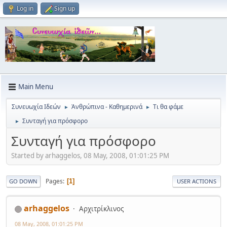
Log in
Sign up
Main Menu
Συνευωχία Ιδεών
Ἀνθρώπινα - Καθημερινά
Τι θα φάμε
►
►
Συνταγή για πρόσφορο
►
Συνταγή για πρόσφορο
Started by arhaggelos, 08 May, 2008, 01:01:25 PM
Pages
1
GO DOWN
USER ACTIONS
arhaggelos
Αρχιτρίκλινος
08 May, 2008, 01:01:25 PM