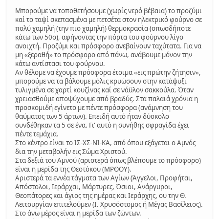
Μπορούμε να τοποθετήσουμε (χωρίς νερό βέβαια) το προζύμι
καί το ταψί σκεπασμένα με πετσέτα στον ηλεκτρικό φούρνο σε
πολύ χαμηλή (την πιο χαμηλή) θερμοκρασία (οπωσδήποτε
κάτω των 50ο), αφήνοντας την πόρτα του φούρνου λίγο
ανοιχτή. Προζύμι και πρόσφορο ανεβαίνουν ταχύτατα. Για να
μη «ξεραθή» το πρόσφορο από πάνω, ανάβουμε μόνον την
κάτω αντίστασι του φούρνου.
Αν θέλομε να έχουμε πρόσφορα έτοιμα «εις πρώτην ζήτησιν»,
μπορούμε να τα βάλουμε μόλις κρυώσουν στην κατάψυξι
τυλιγμένα σε χαρτί κουζίνας καί σε νάϋλον σακκούλα. Όταν
χρειασθούμε αποψύχουμε από βραδύς. Στα παλαιά χρόνια η
προσκομιδή εγίνετο με πέντε πρόσφορα (ανάμνηση του
θαύματος των 5 άρτων). Επειδή αυτό ήταν δύσκολο
συνδέθηκαν τα 5 σε ένα. Γι' αυτό η συνήθης σφραγίδα έχει
πέντε τεμάχια.
Στο κέντρο είναι το ΙΣ-ΧΣ-ΝΙ-ΚΑ, από όπου εξάγεται ο Αμνός
δια την μεταβολήν εις Σώμα Χριστού.
Στα δεξιά του Αμνού (αριστερά όπως βλέπουμε το πρόσφορο)
είναι η μερίδα της Θεοτόκου (ΜΡΘΟΥ).
Αριστερά τα εννέα τάγματα των Αγίων (Άγγελοι, Προφήται,
Απόστολοι, Ιεράρχαι, Μάρτυρες, Όσιοι, Ανάργυροι,
Θεοπάτορες και άγιος της ημέρας και Ιεράρχης, ου την Θ.
Λειτουργίαν επιτελούμεν (Ι. Χρυσόστομος ή Μέγας Βασίλειος).
Στο άνω μέρος είναι η μερίδα των ζώντων.