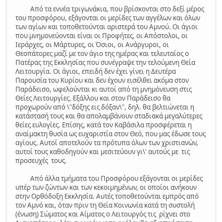
Από τα εννέα τριγωνάκια, που βρίσκονται στο δεξί μέρος
του προσφόρου, εξάγονται οι μερίδες των αγγέλων και όλων
των αγίων και τοποθετούνται αριστερά του Αμνού. Οι άγιοι
που μνημονεύονται είναι οι Προφήτες, οι Απόστολοι, οι
Ιεράρχες, οι Μάρτυρες, οι Όσιοι, οι Ανάργυροι, οι
Θεοπάτορες μαζί με τον άγιο της ημέρας και τελευταίος ο
Πατέρας της Εκκλησίας που συνέγραψε την τελούμενη Θεία
Λειτουργία. Οι άγιοι, επειδή δεν έχει γίνει η Δευτέρα
Παρουσία του Κυρίου και δεν έχουν εισέλθει ακόμα στον
Παράδεισο, ωφελούνται κι αυτοί από τη μνημόνευση στις
Θείες Λειτουργίες. Εξάλλου και στον Παράδεισο θα
προχωρούν από \"δόξης εις δόξαν\", δηλ. θα βελτιώνεται η
κατάστασή τους και θα απολαμβάνουν σταδιακά μεγαλύτερες
θείες ευλογίες. Επίσης, κατά τον Καβάσιλα προσφέρεται η
αναίμακτη θυσία ως ευχαριστία στον Θεό, που μας έδωσε τους
αγίους. Αυτοί αποτελούν τα πρότυπα όλων των χριστιανών,
αυτοί τους καθοδηγούν και μεσιτεύουν γι\' αυτούς με τις
προσευχές τους.
Από άλλα τμήματα του Προσφόρου εξάγονται οι μερίδες
υπέρ των ζώντων και των κεκοιμημένων, οι οποίοι ανήκουν
στην Ορθόδοξη Εκκλησία. Αυτές τοποθετούνται εμπρός από
τον Αμνό και, όταν πριν τη Θεία Κοινωνία κατά τη συστολή
(ένωση) Σώματος και Αίματος ο Λειτουργός τις ρίχνει στο