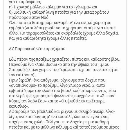
για τα πρόσφορα,
η) 1 χοντρό μάλλινο κάλυμμα για το «γίνωμα» και
θ) μια λευκή καθαρή λινή πετσέτα για την μεταφορά του
πρόσφορου στον Ναό.
Όλα αυτά τα διατηρούμε καθαρά σ\' ένα ειδικό χώρο ή σε
ερμάριο (ντουλάπι) χωρίς να τα χρησιμοποιούμε για τίποτε
άλλο. Για ταραμοσαλάτες και σκορδαλιές έχουμε άλλα δοχεία.
Και για καθαριότητα έχουμε άλλες πετσέτες.
Α\' Παρασκευή νέου προζυμιού
Εδώ πέραν της πράξεως χρειάζεται πίστις και καθαρότης βίου.
Περνούμε ένα κλαδί βασιλικό από την ύψωσι του Τιμίου
Σταυρού (εκ των χειρών του Ιερέως και όχι απ' τον δίσκο ή απ'
τον επίτροπο).
Πριν ξεραθή, ένα απόγευμα, ρίχνουμε στο δοχείο που
«αναπιάνουμε» το προζύμι, λίγο χλιαρό νερό. Σ' αυτό
εμβαπτίζουμε τον κλάδο του βασιλικού σταυρώνοντας μέσα
στο νερό τρεις φορές και ψάλλοντας συγχρόνως το «Σώσον
Κύριε, τον λαόν Σου» και το «Ο υψωθείς εν τω Σταυρώ
εκουσίως».
Αφαιρούμε τον βασιλικό και ρίχνουμε σκληρό αλεύρι λίγο-
λίγο, ανακατεύοντας μ' ένα κουτάλι, ώσπου να γίνη ένας
παχύρευστος χυλός. Τυλίγουμε το δοχείο με μια καθαρή
πετσέτα και με το μάλλινο κάλυμμα καί τοποθετούμε σε μέρος