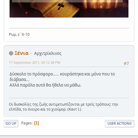
Ρωμ. ε΄6-10
Ξένια
Αρχιτρίκλινος
17 September, 2011, 05:12:38 PM
#7
Δύσκολο το πρόσφορο..... κουράστηκα και μόνο που το
διάβασα...
Αλλά παρόλα αυτά θα ήθελα να μάθω.
Οι δυσκολίες της ζωής αντιμετωπίζονται με τρείς τρόπους: την
ελπίδα, το όνειρο και το χιούμορ. (Καντ Ι.)
Pages
1
GO UP
USER ACTIONS