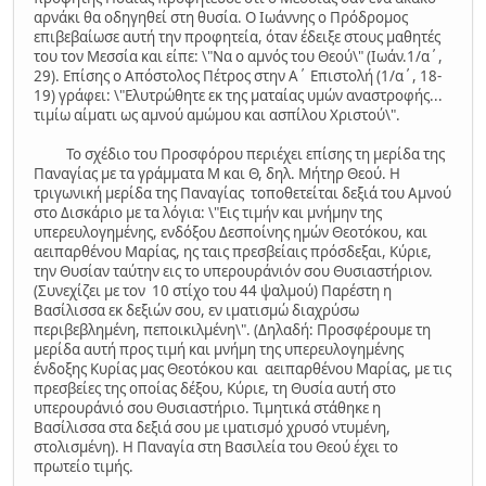
αρνάκι θα οδηγηθεί στη θυσία. Ο Ιωάννης ο Πρόδρομος
επιβεβαίωσε αυτή την προφητεία, όταν έδειξε στους μαθητές
του τον Μεσσία και είπε: \"Να ο αμνός του Θεού\" (Ιωάν.1/α´,
29). Επίσης ο Απόστολος Πέτρος στην Α´ Επιστολή (1/α´, 18-
19) γράφει: \"Ελυτρώθητε εκ της ματαίας υμών αναστροφής...
τιμίω αίματι ως αμνού αμώμου και ασπίλου Χριστού\".
Το σχέδιο του Προσφόρου περιέχει επίσης τη μερίδα της
Παναγίας με τα γράμματα Μ και Θ, δηλ. Μήτηρ Θεού. Η
τριγωνική μερίδα της Παναγίας τοποθετείται δεξιά του Αμνού
στο Δισκάριο με τα λόγια: \"Εις τιμήν και μνήμην της
υπερευλογημένης, ενδόξου Δεσποίνης ημών Θεοτόκου, και
αειπαρθένου Μαρίας, ης ταις πρεσβείαις πρόσδεξαι, Κύριε,
την Θυσίαν ταύτην εις το υπερουράνιόν σου Θυσιαστήριον.
(Συνεχίζει με τον 10 στίχο του 44 ψαλμού) Παρέστη η
Βασίλισσα εκ δεξιών σου, εν ιματισμώ διαχρύσω
περιβεβλημένη, πεποικιλμένη\". (Δηλαδή: Προσφέρουμε τη
μερίδα αυτή προς τιμή και μνήμη της υπερευλογημένης
ένδοξης Κυρίας μας Θεοτόκου και αειπαρθένου Μαρίας, με τις
πρεσβείες της οποίας δέξου, Κύριε, τη Θυσία αυτή στο
υπερουράνιό σου Θυσιαστήριο. Τιμητικά στάθηκε η
Βασίλισσα στα δεξιά σου με ιματισμό χρυσό ντυμένη,
στολισμένη). Η Παναγία στη Βασιλεία του Θεού έχει το
πρωτείο τιμής.