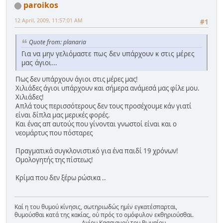
paroikos
12 April, 2009, 11:57:01 AM
#1
Quote from: planaria
Για να μην γελιόμαστε πως δεν υπάρχουν κ στις μέρες
μας άγιοι...
Πως δεν υπάρχουν άγιοι στις μέρες μας!
Χιλιάδες άγιοι υπάρχουν και σήμερα ανάμεσά μας φίλε μου.
Χιλιάδες!
Απλά τους περισσότερους δεν τους προσέχουμε κάν γιατί
είναι δίπλα μας μερικές φορές.
Και ένας απ αυτούς που γίνονται γνωστοί είναι και ο
νεομάρτυς που πόσταρες
Πραγματικά συγκλονιστικό για ένα παιδί 19 χρόνων!
Ομολογητής της πίστεως!
Κρίμα που δεν ξέρω ρώσικα ..
Καί η του θυμού κίνησις, σωτηριωδώς ημίν εγκατέσπαρται,
θυμούσθαι κατά της κακίας, ού πρός το ομόφυλον εκθηριούσθαι.
Αγίου Κασσιανού του Ρωμαίου