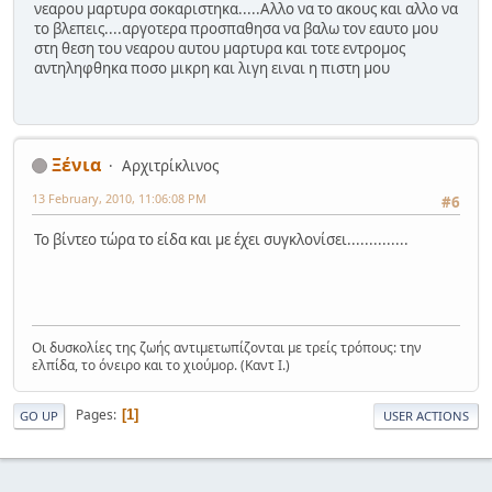
νεαρου μαρτυρα σοκαριστηκα.....Αλλο να το ακους και αλλο να
το βλεπεις....αργοτερα προσπαθησα να βαλω τον εαυτο μου
στη θεση του νεαρου αυτου μαρτυρα και τοτε εντρομος
αντηληφθηκα ποσο μικρη και λιγη ειναι η πιστη μου
Ξένια
Αρχιτρίκλινος
13 February, 2010, 11:06:08 PM
#6
Το βίντεο τώρα το είδα και με έχει συγκλονίσει..............
Οι δυσκολίες της ζωής αντιμετωπίζονται με τρείς τρόπους: την
ελπίδα, το όνειρο και το χιούμορ. (Καντ Ι.)
Pages
1
GO UP
USER ACTIONS