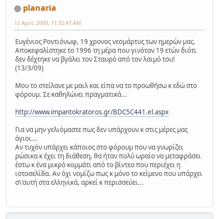
planaria
12 April, 2009, 11:32:47 AM
Ευγένιος Ροντιόνωφ, 19 χρονος νεομάρτυς των ημερών μας.
Αποκεφαλίστηκε το 1996 τη μέρα που γινόταν 19 ετών διότι
δεν δέχτηκε να βγάλει τον Σταυρό από τον λαιμό του!
(13/3/09)
Μου το στείλανε με μαιλ και είπα να το προωθήσω κ εδώ στο
φόρουμ. Σε καθηλώνει πραγματικά...
http://www.impantokratoros.gr/BDC5C441.el.aspx
Για να μην γελιόμαστε πως δεν υπάρχουν κ στις μέρες μας
άγιοι...
Αν τυχόν υπάρχει κάποιος στο φόρουμ που να γνωρίζει
ρώσικα κ έχει τη διάθεση, θα ήταν πολύ ωραίο να μεταφράσει
έστω κ ένα μικρό κομμάτι από το βίντεο που περιέχει η
ιστοσελίδα. Αν όχι νομίζω πως κ μόνο το κείμενο που υπάρχει
σ\'αυτή στα ελληνικά, αρκεί κ περισσεύει...