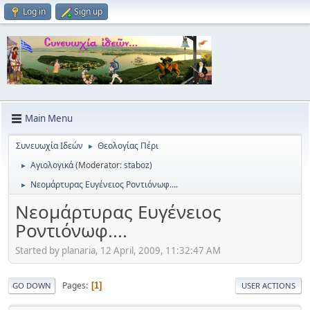
Log in
Sign up
Main Menu
Συνευωχία Ιδεών
Θεολογίας Πέρι
►
Αγιολογικά
(Moderator:
staboz
)
►
Νεομάρτυρας Ευγένειος Ροντιόνωφ....
►
Νεομάρτυρας Ευγένειος
Ροντιόνωφ....
Started by planaria, 12 April, 2009, 11:32:47 AM
Pages
1
GO DOWN
USER ACTIONS