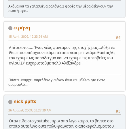
Ακόμα και τα χαλασμένα ρολόγια,2 φορές την μέρα δείχνουν την
σωστή ώρα..
ειρήνη
15 April, 2009, 12:23:24 AM
#4
Απίστευτο......Ένας νέος φαντάρος της εποχής μας...Δόξα τω
Θεώ που υπάρχουν ακόμα τέτοιοι νέοι με πνεύμα θυσίας!Ας
τον έχουμε ως παράδειγμα και να έχουμε τις πρεσβείες του
αγίου!Σ\' ευχαριστούμε πολύ Αλέξανδρε!
Πάντα υπάρχει παρελθόν για έναν άγιο και μέλλον για έναν
αμαρτωλό...!
nick ppfts
26 August, 2009, 03:27:39 AM
#5
Οταν ειδα στο youtube ,πριν απο λιγο καιρο, το βιντεο στο
οποιο ουτε λιγο ουτε πολυ φαινοταν ο αποκεφαλισμος του