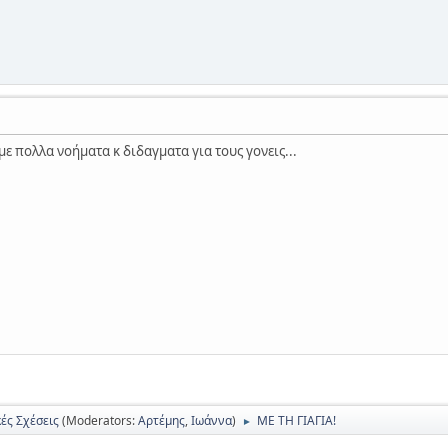
με πολλα νοήματα κ διδαγματα για τους γονεις...
ές Σχέσεις
(Moderators:
Αρτέμης
,
Ιωάννα
)
ΜΕ ΤΗ ΓΙΑΓΙΑ!
►