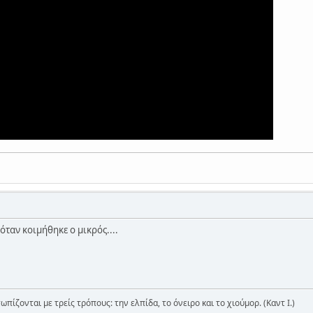
ταν κοιμήθηκε ο μικρός....
ωπίζονται με τρείς τρόπους: την ελπίδα, το όνειρο και το χιούμορ. (Καντ Ι.)