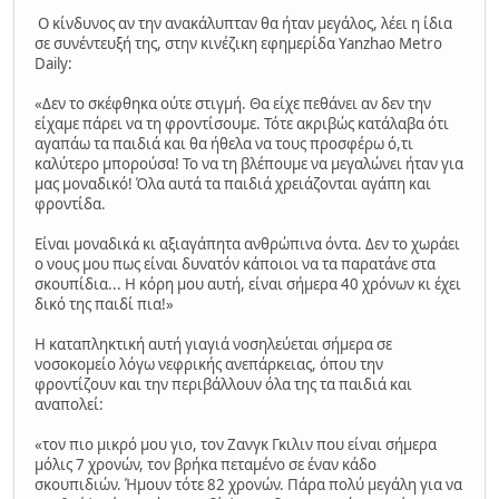
Ο κίνδυνος αν την ανακάλυπταν θα ήταν μεγάλος, λέει η ίδια
σε συνέντευξή της, στην κινέζικη εφημερίδα Yanzhao Metro
Daily:
«Δεν το σκέφθηκα ούτε στιγμή. Θα είχε πεθάνει αν δεν την
είχαμε πάρει να τη φροντίσουμε. Τότε ακριβώς κατάλαβα ότι
αγαπάω τα παιδιά και θα ήθελα να τους προσφέρω ό,τι
καλύτερο μπορούσα! Το να τη βλέπουμε να μεγαλώνει ήταν για
μας μοναδικό! Όλα αυτά τα παιδιά χρειάζονται αγάπη και
φροντίδα.
Είναι μοναδικά κι αξιαγάπητα ανθρώπινα όντα. Δεν το χωράει
ο νους μου πως είναι δυνατόν κάποιοι να τα παρατάνε στα
σκουπίδια... Η κόρη μου αυτή, είναι σήμερα 40 χρόνων κι έχει
δικό της παιδί πια!»
Η καταπληκτική αυτή γιαγιά νοσηλεύεται σήμερα σε
νοσοκομείο λόγω νεφρικής ανεπάρκειας, όπου την
φροντίζουν και την περιβάλλουν όλα της τα παιδιά και
αναπολεί:
«τον πιο μικρό μου γιο, τον Ζανγκ Γκιλιν που είναι σήμερα
μόλις 7 χρονών, τον βρήκα πεταμένο σε έναν κάδο
σκουπιδιών. Ήμουν τότε 82 χρονών. Πάρα πολύ μεγάλη για να