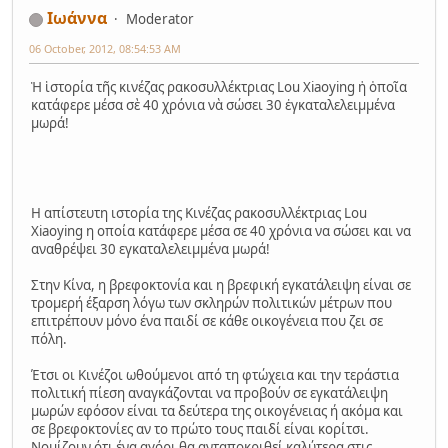
Ιωάννα
Moderator
06 October, 2012, 08:54:53 AM
Ἡ ἱστορία τῆς κινέζας ρακοσυλλέκτριας Lou Xiaoying ἡ ὁποῖα
κατάφερε μέσα σὲ 40 χρόνια νὰ σώσει 30 ἐγκαταλελειμμένα
μωρά!
Η απίστευτη ιστορία της Κινέζας ρακοσυλλέκτριας Lou
Xiaoying η οποία κατάφερε μέσα σε 40 χρόνια να σώσει και να
αναθρέψει 30 εγκαταλελειμμένα μωρά!
Στην Κίνα, η βρεφοκτονία και η βρεφική εγκατάλειψη είναι σε
τρομερή έξαρση λόγω των σκληρών πολιτικών μέτρων που
επιτρέπουν μόνο ένα παιδί σε κάθε οικογένεια που ζει σε
πόλη.
Έτσι οι Κινέζοι ωθούμενοι από τη φτώχεια και την τεράστια
πολιτική πίεση αναγκάζονται να προβούν σε εγκατάλειψη
μωρών εφόσον είναι τα δεύτερα της οικογένειας ή ακόμα και
σε βρεφοκτονίες αν το πρώτο τους παιδί είναι κορίτσι.
Νομίζουν ότι ένα αγόρι θα ανταποκριθεί καλύτερα στις