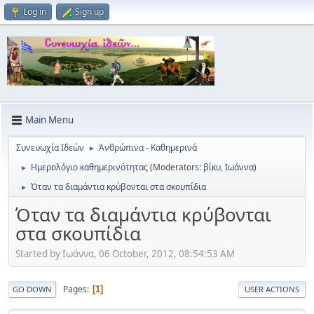
Log in
Sign up
Main Menu
Συνευωχία Ιδεών
Ἀνθρώπινα - Καθημερινά
►
Ημερολόγιο καθημερινότητας
(Moderators:
βίκυ
,
Ιωάννα
)
►
Όταν τα διαμάντια κρύβονται στα σκουπίδια
►
Όταν τα διαμάντια κρύβονται
στα σκουπίδια
Started by Ιωάννα, 06 October, 2012, 08:54:53 AM
Pages
1
GO DOWN
USER ACTIONS