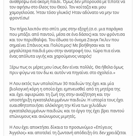
αναθρέψω ένα ακόμη παιδί. Όμως δεν μπορούσα με τίποτε να
τον αφήσω στο έλεος του Θεού. Τον κοίταζα και μου
χαμογελούσε. Ήταν τόσο γλυκός! Ηταν αδύνατο να μην τον
φροντίσω!
Τον πήρα λοιπόν στο σπίτι μας στην εξοχή (σ.σ. μια παράγκα
που μπάζει από παντού, μέσα σε ένα δάσος) και τον φρόντισα
και τον περιέθαλψα. Του έδωσα το όνομα Ζανγκ Γκιλιν που
σημαίνει Σπάνιος και Πολύτιμος! Με βοήθησαν και τα
μεγαλύτερα παιδιά μου στην ανατροφή του. τώρα πια είναι
ένας απόλυτα υγιής και χαρούμενος νεαρός!
Ξέρω πως οι μέρες μου ίσως δεν είναι πολλές. Θα ήθελα όμως
πριν φύγω να τον δω κι αυτόν να πηγαίνει στο σχολείο.»
Η Λου εκτός των υπολοίπων 30 παιδιών της έχει και μία
βιολογική κόρη η οποία έχει εμπνευσθεί από τη μητέρα της
και έχει αφιερώσει τη ζωή της στην αναζήτηση και την
υποστήριξη εγκαταλελειμμένων παιδιών. Η ιστορία τους έχει
ευαισθητοποιήσει ολόκληρη την Κίνα των χιλιάδων
εγκαταλελειμμένων παιδιών, και το έργο της έχει βρει παντού
επώνυμους και ανώνυμους μιμητές.
Η Λου έχει αποκτήσει δίκαια το προσωνύμιο «Επίγειος
Άγγελος» και αποτελεί τη ζωντανή απόδειξη ότι δεν χρειάζεται