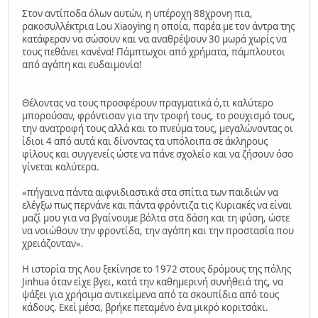
Στον αντίποδα όλων αυτών, η υπέροχη 88χρονη πια,
ρακοσυλλέκτρια Lou Xiaoying η οποία, παρέα με τον άντρα της
κατάφεραν να σώσουν και να αναθρέψουν 30 μωρά χωρίς να
τους πεθάνει κανένα! Πάμπτωχοι από χρήματα, πάμπλουτοι
από αγάπη και ευδαιμονία!
Θέλοντας να τους προσφέρουν πραγματικά ό,τι καλύτερο
μπορούσαν, φρόντισαν για την τροφή τους, το ρουχισμό τους,
την ανατροφή τους αλλά και το πνεύμα τους, μεγαλώνοντας οι
ίδιοι 4 από αυτά και δίνοντας τα υπόλοιπα σε άκληρους
φίλους και συγγενείς ώστε να πάνε σχολείο και να ζήσουν όσο
γίνεται καλύτερα.
«πήγαινα πάντα αιφνιδιαστικά στα σπίτια των παιδιών να
ελέγξω πως περνάνε και πάντα φρόντιζα τις Κυριακές να είναι
μαζί μου για να βγαίνουμε βόλτα στα δάση και τη φύση, ώστε
να νοιώθουν την φροντίδα, την αγάπη και την προστασία που
χρειάζονταν».
Η ιστορία της Λου ξεκίνησε το 1972 στους δρόμους της πόλης
Jinhua όταν είχε βγει, κατά την καθημερινή συνήθειά της, να
ψάξει για χρήσιμα αντικείμενα από τα σκουπίδια από τους
κάδους. Εκεί μέσα, βρήκε πεταμένο ένα μικρό κοριτσάκι.