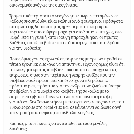
οικονομικές ανάγκες της οικογένειας.
Τρομακτικά περιστατικά νεογέννητων μωρών πεταμένων σε
κάδους σκουπιδιών, είναι καθημερινό φαινόμενο. Πρόσφατα
στα φώτα της δημοσιότητας ήρθε περιστατικό μικρού
κοριτσιού το οποίο έφερε μαχαιριά στο λαιμό. (Ευτυχώς, στο
μωρό μετά τη γενική κατακραυγή παρασχέθηκαν οι πρώτες
βοήθειες και τώρα βρίσκεται σε άριστη υγεία και στο δρόμο
για την υιοθεσία).
Ποιος όμως γονιός έχων σώας τα φρένας μπορεί να προβεί σε
τέτοιο έγκλημα; Δύσκολο να απαντηθεί. Γεγονός όμως είναι ότι
το ανάλγητο κράτος προβαίνει ακόμα και σε υποχρεωτικές
εκτρώσεις, όπως στην περίπτωση νεαρής κινέζας που την
υπέβαλαν σε έκτρωση μια και δεν είχε να πληρώσει το
πρόστιμο (ναι, πρόστιμο για την ανθρώπινη ζωή) και ύστερα
της έβαλαν για τιμωρία στο κρεβάτι της σακούλα με το
εκτρωμένο έμβρυο. Παγώνει ο νους και μόνο στη σκέψη,
γιαυτό και δεν θα αναρτήσουμε τις σχετικές φωτογραφίες που
κυκλοφορούν στο διαδίκτυο και σε κάνουν να νοιώθεις οργή
και ντροπή που ανήκεις στο ανθρώπινο γένος.
Και πως μπορεί κανείς να αντισταθεί σε τόσο μεγάλες
δυνάμεις;