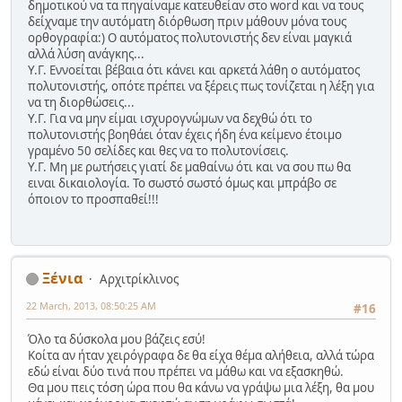
δημοτικού να τα πηγαίναμε κατευθείαν στο word και να τους
δείχναμε την αυτόματη διόρθωση πριν μάθουν μόνα τους
ορθογραφία:) Ο αυτόματος πολυτονιστής δεν είναι μαγκιά
αλλά λύση ανάγκης...
Υ.Γ. Εννοείται βέβαια ότι κάνει και αρκετά λάθη ο αυτόματος
πολυτονιστής, οπότε πρέπει να ξέρεις πως τονίζεται η λέξη για
να τη διορθώσεις...
Υ.Γ. Για να μην είμαι ισχυρογνώμων να δεχθώ ότι το
πολυτονιστής βοηθάει όταν έχεις ήδη ένα κείμενο έτοιμο
γραμένο 50 σελίδες και θες να το πολυτονίσεις.
Υ.Γ. Μη με ρωτήσεις γιατί δε μαθαίνω ότι και να σου πω θα
ειναι δικαιολογία. Το σωστό σωστό όμως και μπράβο σε
όποιον το προσπαθεί!!!
Ξένια
Αρχιτρίκλινος
22 March, 2013, 08:50:25 AM
#16
Όλο τα δύσκολα μου βάζεις εσύ!
Κοίτα αν ήταν χειρόγραφα δε θα είχα θέμα αλήθεια, αλλά τώρα
εδώ είναι δύο τινά που πρέπει να μάθω και να εξασκηθώ.
Θα μου πεις τόση ώρα που θα κάνω να γράψω μια λέξη, θα μου