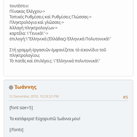
τουτἔστιν:
Πίνακας Ἐλέγχου->
Τοπικὲς Ρυθμίσεις καὶ Ρυθμίσεις Γλώσσας->
Πληκτρολόγια καὶ γλῶσσες->
Ἀλλαγὴ πληκτρολογίων->
καρτέλα: \"Γενικά\"->
ἐπιλογή:\"Ἐλληνικὰ (Ἐλλάδας)-Ἐλληνικὰ Πολυτονικά\"
Στὴ γραμμὴ ἐργασιῶν ἐμφανίζεται τὸ εἰκονίδιο τοῦ
πληκτρολογίου;
Τὸ πατᾶς καὶ ἐπιλέγεις: \"Ελληνικά πολυτονικά\"
Ἰωάννης
12 December, 2010, 10:29:52 PM
#5
[font size=5]
Τα κατάφερα! Εὐχαριστῶ Ἰωάννα μου!
[/fonts]