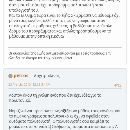
όταν μου είπε ότι έχει πρόγραμμα πολυτονιστή στον
υπολογιστή του.
Και το δίλλημα τώρα είναι το εξής: Σκιζόμαστε να μάθουμε όχι
μόνο τους κανόνες αλλά και το πως να γράφουμε στον
υπολογιστή με ρυθμούς χελώνας, ή βαδίζουμε τον εύκολο
δρόμο του προγράμματος και απλώς προσπαθούμε να το
μάθουμε με την οπτική εικόνα?
Οι δυσκολίες της ζωής αντιμετωπίζονται με τρείς τρόπους: την
ελπίδα, το όνειρο και το χιούμορ. (Καντ Ι.)
petros
Αρχιτρίκλινος
22 March, 2013, 12:38:34 AM
#15
Λοιπόν άκου τη γνώμη ενός που δεν έχει ιδέα για το
πολυτονικό.
Νομίζω είναι προφανές πως
αξίζει
να μάθεις τους κανόνες και
το πως να γράφεις σε πολυτονικό κι όχι να αφεθείς στον
αυτόματο πολυτονιστή. Ο πολυτονιστής σου κοιμίζει το
μυαλό δε στο ξυπνάει!:) Σκέψου ας πουμε στα παιδάκια της Α