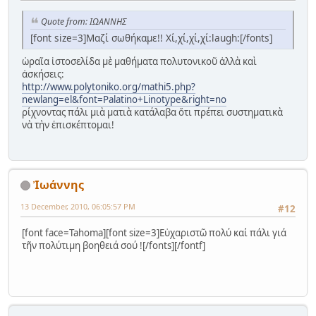
Quote from: ΙΩΑΝΝΗΣ
[font size=3]Μαζί σωθήκαμε!! Χί,χί,χί,χί:laugh:[/fonts]
ὡραῖα ἰστοσελίδα μὲ μαθήματα πολυτονικοῦ ἀλλὰ καὶ
ἀσκήσεις:
http://www.polytoniko.org/mathi5.php?
newlang=el&font=Palatino+Linotype&right=no
ρίχνοντας πάλι μιὰ ματιὰ κατάλαβα ὅτι πρέπει συστηματικὰ
νὰ τὴν ἐπισκέπτομαι!
Ἰωάννης
13 December, 2010, 06:05:57 PM
#12
[font face=Tahoma][font size=3]Εὐχαριστῶ πολύ καί πάλι γιά
τῆν πολύτιμη βοηθειά σού ![/fonts][/fontf]