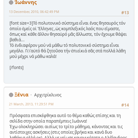
Ἰωάννης
13 December, 2010, 06:42:49 PM
#13
[font size=3]Τό πολυτονικό σύστημα εἶναι ἔνας θησαυρός τόν
ὁποίο ἐμείς οἱ Ἔλληνες ,ὡς κομπλεξικός λαός που εἴμαστε,
ὅπως καί κάθε ἄλλον θησαὐρό μᾶς ἄλλωστε, τόν ἔχουμε θάψει
βαθιά...
Τό ἑνδιαφέρον μού νά μάθω τό πολυτονικό σύστημα εἶναι
μεγάλο. Γι\'αὐτό θά ζητοῦσα τήν ἐπιείκιά σᾶς στά πολλά λάθη
μού μέχρι νά μάθω καλά!
[/fonts]
Ξένια
Αρχιτρίκλινος
21 March, 2013, 11:29:51 PM
#14
Πρόσφατα επισκέφθηκα αυτό το θέμα καθώς επίσης και τη
σελίδα στην οποία παραπέμπεις Ιωάννα!
Έχω ολοκληρώσει αισίως το τρίτο μάθημα, κάνοντας και τις
αντίστοιχες ασκήσεις (στις οποίες βρήκα και κανά δυο
λαθάκια αλλά οκ). Αλλά με γείωσε κανονικότατα ο Αλέξανδρος