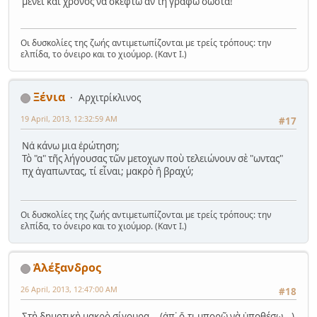
μένει και χρόνος να σκεφτώ αν τη γράφω σωστά!
Οι δυσκολίες της ζωής αντιμετωπίζονται με τρείς τρόπους: την
ελπίδα, το όνειρο και το χιούμορ. (Καντ Ι.)
Ξένια
Αρχιτρίκλινος
19 April, 2013, 12:32:59 AM
#17
Νἀ κάνω μια ἐρώτηση;
Τὸ "α" τῆς λήγουσας τῶν μετοχων ποὺ τελειώνουν σὲ "ωντας"
πχ ἀγαπωντας, τί εἶναι; μακρὸ ἢ βραχύ;
Οι δυσκολίες της ζωής αντιμετωπίζονται με τρείς τρόπους: την
ελπίδα, το όνειρο και το χιούμορ. (Καντ Ι.)
Ἀλέξανδρος
26 April, 2013, 12:47:00 AM
#18
Στὴ δημοτικὴ μακρὸ σίγουρα... (ἀπ᾿ ὅ,τι μπορῶ νὰ ὑποθέσω...)