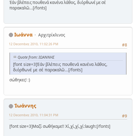
Ἐάν βλέπεις πουθενά κανένα λάθος, διόρθωνέ με σέ
παρακαλῶ...[/fonts]
Ιωάννα
Αρχιτρίκλινος
12 December, 2010, 11:02:26 PM
#8
Quote from: ΙΩΑΝΝΗΣ
[font size=3]Ἐάν βλέπεις πουθενά κανένα λάθος,
διόρθωνέ με σέ παρακαλῶ...[/fonts]
σώθηκες! :)
Ἰωάννης
12 December, 2010, 11:04:31 PM
#9
[font size=3]Μαζί σωθήκαμε!! Χί,χί,χί,χί:laugh:[/fonts]