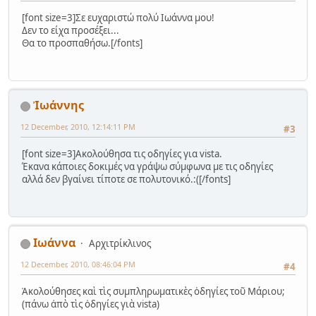
[font size=3]Σε ευχαριστώ πολύ Ιωάννα μου!
Δεν το είχα προσέξει...
Θα το προσπαθήσω.[/fonts]
Ἰωάννης
12 December, 2010, 12:14:11 PM
#3
[font size=3]Ακολούθησα τις οδηγίες για vista.
Έκανα κάποιες δοκιμές να γράψω σύμφωνα με τις οδηγίες
αλλά δεν βγαίνει τίποτε σε πολυτονικό.:([/fonts]
Ιωάννα
Αρχιτρίκλινος
12 December, 2010, 08:46:04 PM
#4
Ἀκολούθησες καὶ τὶς συμπληρωματικὲς ὁδηγίες τοῦ Μάριου;
(πάνω ἀπὸ τὶς ὁδηγίες γιὰ vista)