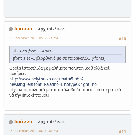
Ιωάννα
Αρχιτρίκλινος
13 December, 2010, 05:59:53 PM
#10
Quote from: ΙΩΑΝΝΗΣ
[font size=3]διόρθωνέ με σέ παρακαλῶ...[/fonts]
ὡραῖα ἰστοσελίδα μὲ μαθήματα πολυτονικοῦ ἀλλὰ καὶ
ἀσκήσεις:
http://www.polytoniko.org/mathi5.php?
newlang=el&font=Palatino+Linotype&right=no
ρίχνοντας πάλι μιὰ ματιὰ κατάλαβα ὅτι πρέπει συστηματικὰ
νὰ τὴν ἐπισκέπτομαι!
Ιωάννα
Αρχιτρίκλινος
13 December, 2010, 06:00:38 PM
#11