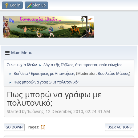
Log in
Sign up
Main Menu
Συνευωχία Ιδεών
Λόγια τῆς Τάβλας, ἥτοι προετοιμασία εὐωχίας
►
Βοήθεια / Ερωτήσεις με Απαντήσεις
(Moderator:
Βασιλείου Μάριος
)
►
Πως μπορώ να γράφω με πολυτονικό;
►
Πως μπορώ να γράφω με
πολυτονικό;
Started by Ἰωάννης, 12 December, 2010, 02:24:41 AM
Pages
1
GO DOWN
USER ACTIONS