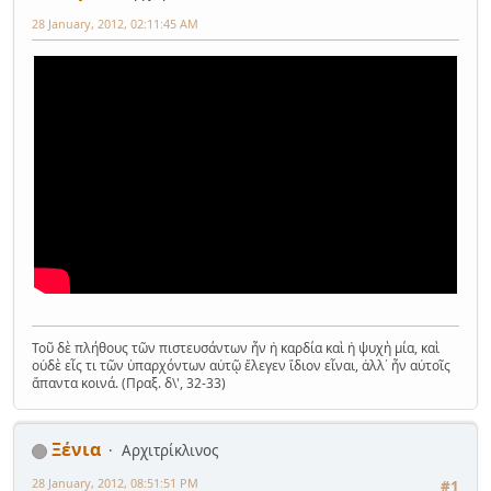
28 January, 2012, 02:11:45 AM
Τοῦ δὲ πλήθους τῶν πιστευσάντων ἦν ἡ καρδία καὶ ἡ ψυχὴ μία, καὶ
οὐδὲ εἷς τι τῶν ὑπαρχόντων αὐτῷ ἔλεγεν ἴδιον εἶναι, ἀλλ᾿ ἦν αὐτοῖς
ἅπαντα κοινά. (Πραξ. δ\', 32-33)
Ξένια
Αρχιτρίκλινος
28 January, 2012, 08:51:51 PM
#1