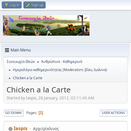
Log in
Sign up
Main Menu
Συνευωχία Ιδεών
Ἀνθρώπινα - Καθημερινά
►
Ημερολόγιο καθημερινότητας
(Moderators:
βίκυ
,
Ιωάννα
)
►
Chicken a la Carte
►
Chicken a la Carte
Started by Iaspis, 28 January, 2012, 02:11:45 AM
Pages
1
GO DOWN
USER ACTIONS
Iaspis
Αρχιτρίκλινος