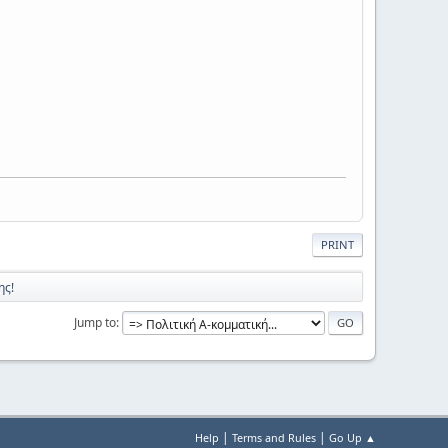
PRINT
ης!
Jump to
|
|
Help
Terms and Rules
Go Up ▲