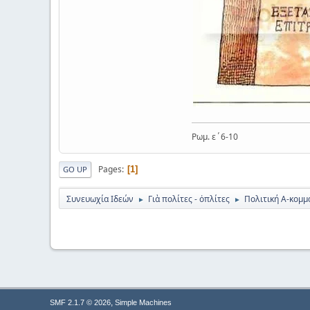
Ρωμ. ε΄6-10
Pages
1
GO UP
Συνευωχία Ιδεών
Γιὰ πολίτες - ὀπλίτες
Πολιτική Α-κομμα
►
►
,
SMF 2.1.7 © 2026
Simple Machines