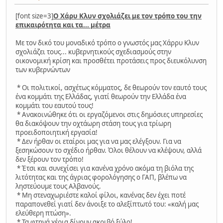
[font size=3]
Ο Χάρυ Κλυν σχολιάζει με τον τρόπο του την
επικαιρότητα και τα... μέτρα
Με τον δικό του μοναδικό τρόπο ο γνωστός μας Χάρρυ Κλυν
σχολιάζει τους... κυβερνητικούς σχεδιασμούς στην
οικονομική κρίση και προσθέτει προτάσεις προς διευκόλυνση
των κυβερνώντων
* Oι πολιτικοί, ασχέτως κόμματος, δε θεωρούν τον εαυτό τους
ένα κομμάτι της Ελλάδας, γιατί θεωρούν την Ελλάδα ένα
κομμάτι του εαυτού τους!
* Ανακοινώθηκε ότι οι εργαζόμενοι στις δημόσιες υπηρεσίες
θα διακόψουν την οχτάωρη στάση τους για τρίωρη
προειδοποιητική εργασία!
* Δεν ήρθαν οι εταίροι μας για να μας ελέγξουν. Για να
ξεσηκώσουν το σχέδιο ήρθαν. Όλοι θέλουν να κλέψουν, αλλά
δεν ξέρουν τον τρόπο!
* Έτσι και συνεχίσει για κανένα χρόνο ακόμα τη βιόλα της
λιτότητας και της άγριας φορολόγησης ο ΓΑΠ, βλέπω να
ληστεύουμε τους Αλβανούς.
* Μη στεναχωριέστε καλοί φίλοι, κανένας δεν έχει ποτέ
παραπονεθεί γιατί δεν άνοιξε το αλεξίπτωτό του: «καλή μας
ελεύθερη πτώση».
* Τα φτηνά χέρια δίνουν ακριβό ξύλο!