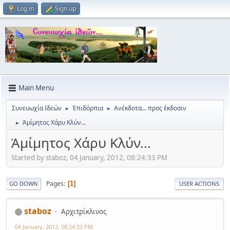
Log in
Sign up
Main Menu
Συνευωχία Ιδεών
Ἐπιδόρπια
Ανέκδοτα... προς έκδοσιν
►
►
Ἀμίμητος Χάρυ Κλύν...
►
Ἀμίμητος Χάρυ Κλύν...
Started by staboz, 04 January, 2012, 08:24:33 PM
Pages
1
GO DOWN
USER ACTIONS
staboz
Αρχιτρίκλινος
04 January, 2012, 08:24:33 PM