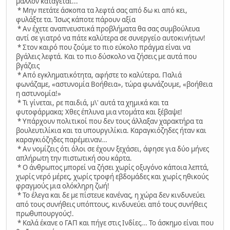
μάλλον κατάγεται...
* Μην πετάτε άσκοπα τα λεφτά σας από δω κι από κει,
φυλάξτε τα. Ίσως κάποτε πάρουν αξία
* Aν έχετε αναπνευστικά προβλήματα θα σας συμβούλευα
αντί σε γιατρό να πάτε καλύτερα σε συνεργείο αυτοκινήτων!
* Στον καιρό που ζούμε το πιο εύκολο πράγμα είναι να
βγάλεις λεφτά. Και το πιο δύσκολο να ζήσεις με αυτά που
βγάζεις
* Από εγκληματικότητα, αφήστε το καλύτερα. Παλιά
φωνάζαμε, «αστυνομία Βοήθεια», τώρα φωνάζουμε, «βοήθεια
η αστυνομία!»
* Τι γίνεται, ρε παιδιά, μ\' αυτά τα χημικά και τα
φυτοφάρμακα; Χθες έπλυνα μια ντομάτα και ξέβαψε!
* Υπάρχουν πολιτικοί που δεν τους άλλαξαν χαρακτήρα τα
βουλευτιλίκια και τα υπουργιλίκια. Kαραγκιόζηδες ήταν και
καραγκιόζηδες παρέμειναν...
* Αν νομίζεις ότι όλοι σε έχουν ξεχάσει, άφησε για δύο μήνες
απλήρωτη την πιστωτική σου κάρτα.
* Ο άνθρωπος μπορεί να ζήσει χωρίς οξυγόνο κάποια λεπτά,
χωρίς νερό μέρες, χωρίς τροφή εβδομάδες και χωρίς ηθικούς
φραγμούς μια ολόκληρη ζωή!
* Το έλεγα και δε με πίστευε κανένας, η χώρα δεν κινδυνεύει
από τους συνήθεις υπόπτους, κινδυνεύει από τους συνήθεις
πρωθυπουργούς!.
* Καλά έκανε ο ΓΑΠ και πήγε στις Ινδίες... Το άσκημο είναι που