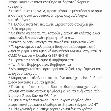
μπορεί κανείς να κάνει ελεύθερα οτιδήποτε θελήσει η
κυβέρνηση!!!
* Επιστήμονες της NASA, προκειμένου να μελετήσουν τα όρια
της αντοχής του ανθρώπου, ζήτησαν δείγμα Έλληνα
συνταξιούχου!
* Η Ελλάδα ποτέ δεν πεθαίνει. Ξέρετε πόσο στοιχίζει μία
κηδεία σήμερα;
* Θα ήθελα να σας πω την ιστορία για τους 40 κλέφτες, αλλά
προφανώς δεν σας ενδιαφέρει η πολιτική...
* Mακάριοι όσοι υπόσχονται πολλά και θυμούνται λίγα...
* Το οργανωμένο έγκλημα έχει διαφορετικά ονόματα από
χώρα σε χώρα. Στην Αμερική ονομάζεται ΜAΦΙΑ, στην Ιταλία
ΚΑΜΟΡΑ και στην Ελλάδα ΚΥΒΕΡΝΗΣΗ!
* Γιωργάκης: Σοσιαλισμός ή Βαρβαρότητα;
-- Τα πλήθη: Βαρβαρότητα, Βαρβαρότητα
* Δεν υπάρχουν πλέον αριστεροί και δεξιοί. Εργαζόμενοι και
άνεργοι υπάρχουν.
* Καιρός να καταλάβουμε ότι το μόνο που έχει μείνει όρθιο σ\'
αυτόν τον τόπο είναι τα ερπετά.
* Πρώτη φορά αποκτήσαμε δύο πρωθυπουργούς χωρίς να
μπούμε στο κόπο να τους ψηφίσουμε! Και τα ονόματα αυτών
Ντομινίκ Στρος Καν και Όλι Ρεν.
* Είμαι ευτυχής που ζω σε μια δημοκρατική χώρα, όπου
μπορεί κανείς να κάνει ελεύθερα οτιδήποτε θελήσει το ΔΝΤ !
* Εμείς χρωστάμε, οι επιχειρήσεις χρωστάνε, το κράτος