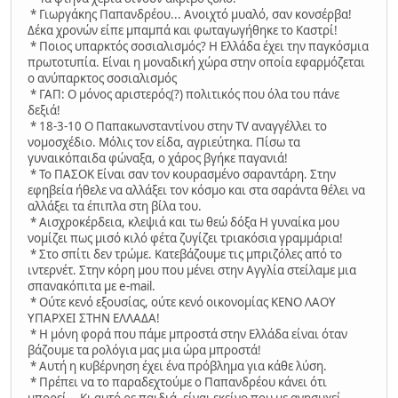
* Γιωργάκης Παπανδρέου... Ανοιχτό μυαλό, σαν κονσέρβα!
Δέκα χρονών είπε μπαμπά και φωταγωγήθηκε το Καστρί!
* Ποιος υπαρκτός σοσιαλισμός? Η Ελλάδα έχει την παγκόσμια
πρωτοτυπία. Είναι η μοναδική χώρα στην οποία εφαρμόζεται
ο ανύπαρκτος σοσιαλισμός
* ΓΑΠ: O μόνος αριστερός(?) πολιτικός που όλα του πάνε
δεξιά!
* 18-3-10 Ο Παπακωνσταντίνου στην TV αναγγέλλει το
νομοσχέδιο. Mόλις τον είδα, αγριεύτηκα. Πίσω τα
γυναικόπαιδα φώναξα, ο χάρος βγήκε παγανιά!
* Το ΠΑΣΟΚ Είναι σαν τον κουρασμένο σαραντάρη. Στην
εφηβεία ήθελε να αλλάξει τον κόσμο και στα σαράντα θέλει να
αλλάξει τα έπιπλα στη βίλα του.
* Αισχροκέρδεια, κλεψιά και τω θεώ δόξα H γυναίκα μου
νομίζει πως μισό κιλό φέτα ζυγίζει τριακόσια γραμμάρια!
* Στο σπίτι δεν τρώμε. Κατεβάζουμε τις μπριζόλες από το
ιντερνέτ. Στην κόρη μου που μένει στην Αγγλία στείλαμε μια
σπανακόπιτα με e-mail.
* Ούτε κενό εξουσίας, ούτε κενό οικονομίας ΚΕΝΟ ΛΑΟΥ
ΥΠΑΡΧΕΙ ΣΤΗΝ ΕΛΛΑΔΑ!
* Η μόνη φορά που πάμε μπροστά στην Ελλάδα είναι όταν
βάζουμε τα ρολόγια μας μια ώρα μπροστά!
* Aυτή η κυβέρνηση έχει ένα πρόβλημα για κάθε λύση.
* Πρέπει να το παραδεχτούμε ο Παπανδρέου κάνει ότι
μπορεί... Kι αυτό ρε παιδιά, είναι εκείνο που με ανησυχεί.