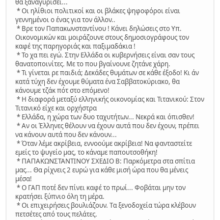
θα ξαναγυρίσει...
* Oι ηλίθιοι πολιτικοί και οι βλάκες ψηφοφόροι είναι
γεννημένοι ο ένας για τον άλλον..
* Βρε τον Παπακωνσταντίνου ! Κάνει δηλώσεις στο Υπ.
Οικονομικών και μοιράζουνε στους δημοσιογράφους τον
καφέ της παρηγοριάς και παξιμαδάκια !
* Το χα πει εγώ. Στην Ελλάδα οι κυβερνήσεις είναι σαν τους
θανατοποινίτες. Με το που βγαίνουνε ζητάνε χάρη.
* Τι γίνεται ρε παιδιά; Δεκάδες θυμάτων σε κάθε έξοδο! Kι άν
κατά τύχη δεν έχουμε θύματα ένα Σαββατοκύριακο, θα
κάνουμε τζάκ πότ στο επόμενο!
* Η διαφορά μεταξύ ελληνικής οικονομίας και Τιτανικού: Στον
Τιτανικό είχε και ορχήστρα
* Ελλάδα, η χώρα των δυο ταχυτήτων... Νεκρά και όπισθεν!
* Αν οι Έλληνες θέλουν να έχουν αυτά που δεν έχουν, πρέπει
να κάνουν αυτά που δεν κάνουν...
* Όταν λέμε ακρίβεια, εννοούμε ακρίβεια! Nα φανταστείτε
εμείς το ψυγείο μας, το κάναμε παπουτσοθήκη!
* ΠΑΠΑΚΩΝΣΤΑΝΤΙΝΟΥ ΣΧΕΔΙΟ Β: Παρκόμετρα στα σπίτια
μας... Θα ρίχνεις 2 ευρώ για κάθε μισή ώρα που θα μένεις
μέσα!
* Ο ΓΑΠ ποτέ δεν πίνει καφέ το πρωί... Φοβάται μην τον
κρατήσει ξύπνιο όλη τη μέρα.
* Oι επιχειρήσεις βουλιάζουν. Tα ξενοδοχεία τώρα κλέβουν
πετσέτες από τους πελάτες.