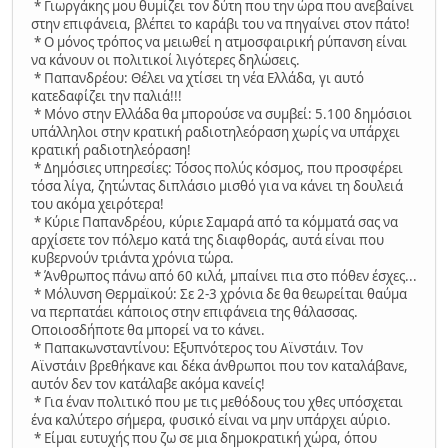
* Γιωργάκης μου θυμίζει τον δύτη που την ώρα που ανεβαίνει
στην επιφάνεια, βλέπει το καράβι του να πηγαίνει στον πάτο!
* Ο μόνος τρόπος να μειωθεί η ατμοσφαιρική ρύπανση είναι
να κάνουν οι πολιτικοί λιγότερες δηλώσεις.
* Παπανδρέου: Θέλει να χτίσει τη νέα Ελλάδα, γι αυτό
κατεδαφίζει την παλιά!!!
* Μόνο στην Ελλάδα θα μπορούσε να συμβεί: 5.100 δημόσιοι
υπάλληλοι στην κρατική ραδιοτηλεόραση χωρίς να υπάρχει
κρατική ραδιοτηλεόραση!
* Δημόσιες υπηρεσίες: Τόσος πολύς κόσμος, που προσφέρει
τόσα λίγα, ζητώντας διπλάσιο μισθό για να κάνει τη δουλειά
του ακόμα χειρότερα!
* Κύριε Παπανδρέου, κύριε Σαμαρά από τα κόμματά σας να
αρχίσετε τον πόλεμο κατά της διαφθοράς, αυτά είναι που
κυβερνούν τριάντα χρόνια τώρα.
* Άνθρωπος πάνω από 60 κιλά, μπαίνει πια στο πόθεν έσχες...
* Μόλυνση Θερμαϊκού: Σε 2-3 χρόνια δε θα θεωρείται θαύμα
να περπατάει κάποιος στην επιφάνεια της θάλασσας.
Οποιοσδήποτε θα μπορεί να το κάνει.
* Παπακωνσταντίνου: Εξυπνότερος του Αϊνστάιν. Tον
Αϊνστάιν βρεθήκανε και δέκα άνθρωποι που τον καταλάβανε,
αυτόν δεν τον κατάλαβε ακόμα κανείς!
* Για έναν πολιτικό που με τις μεθόδους του χθες υπόσχεται
ένα καλύτερο σήμερα, φυσικό είναι να μην υπάρχει αύριο.
* Είμαι ευτυχής που ζω σε μια δημοκρατική χώρα, όπου