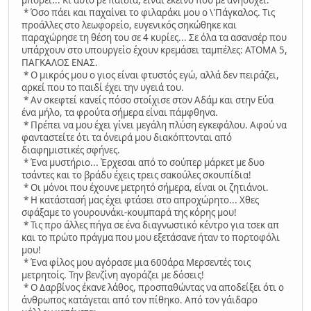
* Όσο πάει και παχαίνει το φιλαράκι μου ο \'Πάγκαλος. Tις
προάλλες στο λεωφορείο, ευγενικός σηκώθηκε και
παραχώρησε τη θέση του σε 4 κυρίες... Σε όλα τα ασανσέρ που
υπάρχουν στο υπουργείο έχουν κρεμάσει ταμπέλες: ΑΤΟΜΑ 5,
ΠΑΓΚΑΛΟΣ ΕΝΑΣ.
* Ο μικρός μου ο γιος είναι φτυστός εγώ, αλλά δεν πειράζει,
αρκεί που το παιδί έχει την υγειά του.
* Αν σκεφτεί κανείς πόσο στοίχισε στον Αδάμ και στην Εύα
ένα μήλο, τα φρούτα σήμερα είναι πάμφθηνα.
* Πρέπει να μου έχει γίνει μεγάλη πλύση εγκεφάλου. Αφού να
φανταστείτε ότι τα όνειρά μου διακόπτονται από
διαφημιστικές σφήνες.
* Ένα μυστήριο... Έρχεσαι από το σούπερ μάρκετ με δυο
τσάντες και το βράδυ έχεις τρεις σακούλες σκουπίδια!
* Οι μόνοι που έχουνε μετρητό σήμερα, είναι οι ζητιάνοι.
* H κατάστασή μας έχει φτάσει στο απροχώρητο... Χθες
σφάξαμε το γουρουνάκι-κουμπαρά της κόρης μου!
* Τις προ άλλες πήγα σε ένα διαγνωστικό κέντρο για τσεκ απ
και το πρώτο πράγμα που μου εξετάσανε ήταν το πορτοφόλι
μου!
* Ένα φίλος μου αγόρασε μια 600άρα Μερσεντές τοις
μετρητοίς. Την βενζίνη αγοράζει με δόσεις!
* O Δαρβίνος έκανε λάθος, προσπαθώντας να αποδείξει ότι ο
άνθρωπος κατάγεται από τον πίθηκο. Από τον γάιδαρο