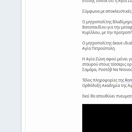
Επίσης τόνισε ότι η Αγία 
Σύμφωνα με αποκλειστικές
Ο μητροπολίτης Βλαδίμηρος
Βατοπαιδίου για την μετα
Κυρίλλου, με την προτροπή
Ο μητροπολίτης έκανε ιδια
Αγία Πετρούπολη.
Η Αγία Ζώνη αφού μείνει γ
σταυρού στους τέσσερις ορ
Σαμάρα, Ροστόβ Να Ντονού,
Τέλος πληροφορίες της
Rom
Ορθόδοξη Ακαδημία της Αγ
Εκεί θα απευθύνει πνευματι