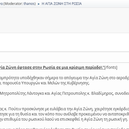
να
(Moderator:
thanos
)
Η ΑΓΙΑ ΖΩΝΗ ΣΤΗ ΡΩΣΙΑ
►
γία Ζώνη έφτασε στην Ρωσία σε μια κρίσιμη περίοδο\"
[/fonts]
η λαμπρότητα υποδέχθηκαν σήμερα το απόγευμα την Αγία Ζώνη στο αεροδ
ιν, παρουσία Υπουργών και Μελών της Κυβέρνησης.
 Μητροπολίτης Λάντογκα και Αγίας Πετρουπολης κ. Βλαδίμηρος, συνοδε
ς κ. Πούτιν προσκύνησε με ευλάβεια την Αγία Ζώνη, χαιρέτησε εγκάρδι
τησε για τη θυσία και τον κόπο που ανέλαβε προκειμένου να ανταποκρ
ην επιθυμία του ρωσικού λαού να επισκεφθεί η Αγία Ζώνη τη ρωσική γη.