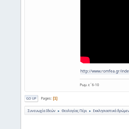
http://www.romfea.gr/inde
Ρωμ. ε΄6-10
Pages
1
GO UP
Συνευωχία Ιδεών
Θεολογίας Πέρι
Εκκλησιαστικά δρώμε
►
►