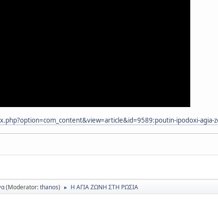
x.php?option=com_content&view=article&id=9589:poutin-ipodoxi-agia-z
να
(Moderator:
thanos
)
Η ΑΓΙΑ ΖΩΝΗ ΣΤΗ ΡΩΣΙΑ
►