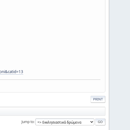
oni&catid=13
PRINT
Jump to