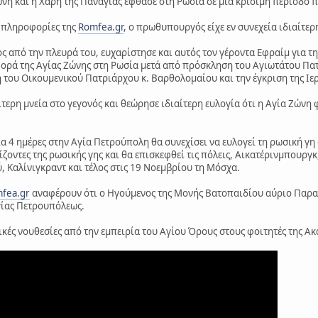
Ζώνη και η Χάρη της Παναγίας έφθασε στη Ρωσία σε μία κρίσιμη περίοδο 
 πληροφορίες της
Romfea.gr
, ο πρωθυπουργός είχε εν συνεχεία ιδιαίτε
 από την πλευρά του, ευχαρίστησε και αυτός τον γέροντα Εφραίμ για 
φορά της Αγίας Ζώνης στη Ρωσία μετά από πρόσκληση του Αγιωτάτου Πα
 του Οικουμενικού Πατριάρχου κ. Βαρθολομαίου και την έγκριση της Ιε
ίτερη μνεία στο γεγονός και θεώρησε ιδιαίτερη ευλογία ότι η Αγία Ζώνη
ια 4 ημέρες στην Αγία Πετρούπολη θα συνεχίσει να ευλογεί τη ρωσική 
ίζοντες της ρωσικής γης και θα επισκεφθεί τις πόλεις, Αικατέρινμπουργ
 Καλίνιγκραντ και τέλος στις 19 Νοεμβρίου τη Μόσχα.
fea.gr
αναφέρουν ότι ο Ηγούμενος της Μονής Βατοπαιδίου αύριο Παρα
ίας Πετρουπόλεως.
κές νουθεσίες από την εμπειρία του Αγίου Όρους στους φοιτητές της Ακα