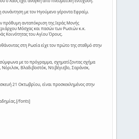
που ο λαός έχει ανάγκη από πνευματική ενίσχυση.
ρη συνάντηση με τον Ηγούμενο γέροντα Εφραίμ.
την πρόθυμη ανταπόκριση της Ιεράς Μονής
τριάρχου Μόσχας και πασών των Ρωσιών κ.κ.
ράς Κοινότητας του Αγίου Όρους.
 φθάνοντας στη Ρωσία είχε τον πρώτο της σταθμό στην
γη σύμφωνα με το πρόγραμμα, σχηματίζοντας σχήμα
κ, Νόριλσκ, Βλαδιβοστόκ, Ντιβέγιεβο, Σαράνσκ,
σκευή 21 Οκτωβρίου, είναι προσκεκλημένος στην
δημίας.[/fonts]