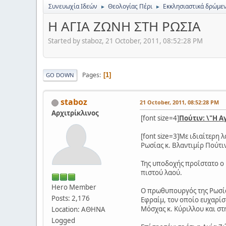
Συνευωχία Ιδεών
Θεολογίας Πέρι
Εκκλησιαστικά δρώμε
►
►
Η ΑΓΙΑ ΖΩΝΗ ΣΤΗ ΡΩΣΙΑ
Started by staboz, 21 October, 2011, 08:52:28 PM
Pages
1
GO DOWN
staboz
21 October, 2011, 08:52:28 PM
Αρχιτρίκλινος
[font size=4]
Πούτιν: \"Η Α
[font size=3]Με ιδιαίτερ
Ρωσίας κ. Βλαντιμίρ Πούτ
Της υποδοχής προΐστατο ο
πιστού λαού.
Hero Member
Ο πρωθυπουργός της Ρωσία
Posts: 2,176
Εφραίμ, τον οποίο ευχαρίσ
Μόσχας κ. Κύριλλου και στ
Location: ΑΘΗΝΑ
Logged