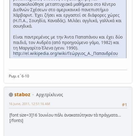
παρακολούθησε μεταπτυχιακά μαθήματα στο Κέντρο
Διεθνών Σχέσεων στο αμερικανικό πανεπιστήμιο
Χάρβαρντ. Έχει ζήσει και εργαστεί σε διάφορες χώρες
(Η.Π.Α., Σουηδία, Καναδάς). Μιλάει αγγλικά, γαλλικά και
σουηδικά.
Είναι παντρεμένος με την Άντα Παπαπάνου και έχει δύο
παιδιά, τον Ανδρέα (από προηγούμενο γάμο, 1982) και
τη Μαργαρίτα-Έλενα (γενν. 1990).
http://el.wikipedia.org/wiki/Γεώργιος_Α._Παπανδρέου
Ρωμ. ε΄6-10
staboz
Αρχιτρίκλινος
16 June, 2011, 12:51:16 AM
#1
[font size=3]16 Ἰουνίου πάλι ἀνακατεύτηκαν τὰ πράγματα...
[/fonts]