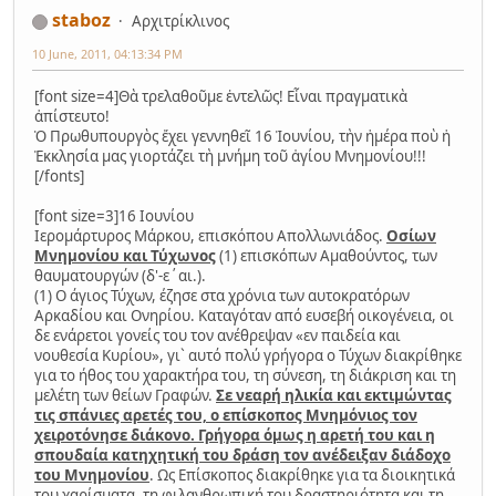
staboz
Αρχιτρίκλινος
10 June, 2011, 04:13:34 PM
[font size=4]Θὰ τρελαθοῦμε ἐντελῶς! Εἶναι πραγματικὰ
ἀπίστευτο!
Ὁ Πρωθυπουργὸς ἔχει γεννηθεῖ 16 Ἰουνίου, τὴν ἡμέρα ποὺ ἡ
Ἐκκλησία μας γιορτάζει τὴ μνήμη τοῦ ἁγίου Μνημονίου!!!
[/fonts]
[font size=3]16 Ιουνίου
Ιερομάρτυρος Μάρκου, επισκόπου Απολλωνιάδος.
Οσίων
Μνημονίου και Τύχωνος
(1) επισκόπων Αμαθούντος, των
θαυματουργών (δ'-ε΄αι.).
(1) Ο άγιος Τύχων, έζησε στα χρόνια των αυτοκρατόρων
Αρκαδίου και Ονηρίου. Καταγόταν από ευσεβή οικογένεια, οι
δε ενάρετοι γονείς του τον ανέθρεψαν «εν παιδεία και
νουθεσία Κυρίου», γι` αυτό πολύ γρήγορα ο Τύχων διακρίθηκε
για το ήθος του χαρακτήρα του, τη σύνεση, τη διάκριση και τη
μελέτη των θείων Γραφών.
Σε νεαρή ηλικία και εκτιμώντας
τις σπάνιες αρετές του, ο επίσκοπος Μνημόνιος τον
χειροτόνησε διάκονο. Γρήγορα όμως η αρετή του και η
σπουδαία κατηχητική του δράση τον ανέδειξαν διάδοχο
του Μνημονίου
. Ως Επίσκοπος διακρίθηκε για τα διοικητικά
του χαρίσματα, τη φιλανθρωπική του δραστηριότητα και τη