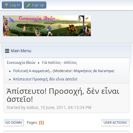
Log in
Sign up
Main Menu
Συνευωχία Ιδεών
Γιὰ πολίτες - ὀπλίτες
►
Πολιτική Α-κομματική...
(Moderator:
Μαρκήσιος de Karampa
)
►
Ἀπίστευτο! Προσοχή, δὲν εἶναι ἀστεῖο!
►
Ἀπίστευτο! Προσοχή, δὲν εἶναι
ἀστεῖο!
Started by staboz, 10 June, 2011, 04:13:34 PM
Pages
1
GO DOWN
USER ACTIONS