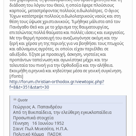
διάδοση του λόγου του Θεού, η οποία έφερε πλούσιους
καρπούς, μεταστρέφοντας πολλούς ειδωλολάτρες. Ο άγιος
Τύχων κατέστρεψε πολλούς ειδωλολατρικούς ναούς και στη
θέση τους ύψωσε χριστιανικούς. Τιμήθηκε μάλιστα από τον
Πανάγαθο Θεό και με το χάρισμα της θαυματουργίας,
επιτελώντας πολλά θαύματα και πολλές ιάσεις και ευεργεσίες.
Με την θερμή προσευχή του αναζωογόνησε ακόμη και την
ξερή και χέρσα γη της περιοής για να βοηθήσει τους πτωχούς
και αδύναμους αγρότες, οι οποίοι είχαν περιέλθει σε
αδιέξοδο. Έζησε με προσευχή, άσκηση, νηστείες και
προπάντων ταπείνωση και αγωνίστηκε μέχρι και την
τελευταία του πνοή για την Ορθοδοξία και την αλήθεια.
Εκοιμήθη ειρηνικά και κηδεύτηκε μέσα σε γενική συγκίνηση.
[/fonts]
http://forum.christian-orthodox.gr/viewtopic.php?
f=8&t=351&start=30
Quote
Γεώργιος Α. Παπανδρέου
Από τη Βικιπαίδεια, την ελεύθερη εγκυκλοπαίδεια
Προσωπικά στοιχεία
Γέννηση 16 Ιουνίου 1952
Σαιντ Πωλ Μινεσότα, Η.Π.Α.
Πολιτικό Κόμμα ΠΑΣΟΚ