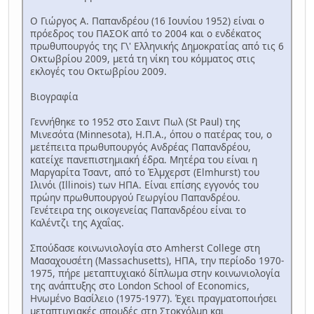
Ο Γιώργος Α. Παπανδρέου (16 Ιουνίου 1952) είναι ο
πρόεδρος του ΠΑΣΟΚ από το 2004 και ο ενδέκατος
πρωθυπουργός της Γ\' Ελληνικής Δημοκρατίας από τις 6
Οκτωβρίου 2009, μετά τη νίκη του κόμματος στις
εκλογές του Οκτωβρίου 2009.
Βιογραφία
Γεννήθηκε το 1952 στο Σαιντ Πωλ (St Paul) της
Μινεσότα (Minnesota), Η.Π.Α., όπου ο πατέρας του, ο
μετέπειτα πρωθυπουργός Ανδρέας Παπανδρέου,
κατείχε πανεπιστημιακή έδρα. Μητέρα του είναι η
Μαργαρίτα Τσαντ, από το Έλμχερστ (Elmhurst) του
Ιλινόι (Illinois) των ΗΠΑ. Είναι επίσης εγγονός του
πρώην πρωθυπουργού Γεωργίου Παπανδρέου.
Γενέτειρα της οικογενείας Παπανδρέου είναι το
Καλέντζι της Αχαΐας.
Σπούδασε κοινωνιολογία στο Amherst College στη
Μασαχουσέτη (Massachusetts), ΗΠΑ, την περίοδο 1970-
1975, πήρε μεταπτυχιακό δίπλωμα στην κοινωνιολογία
της ανάπτυξης στο London School of Economics,
Ηνωμένο Βασίλειο (1975-1977). Έχει πραγματοποιήσει
μεταπτυχιακές σπουδές στη Στοκχόλμη και