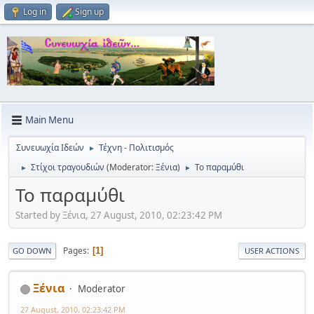
Log in
Sign up
Main Menu
Συνευωχία Ιδεών
Τέχνη - Πολιτισμός
►
Στίχοι τραγουδιών
(Moderator:
Ξένια
)
Το παραμύθι
►
►
Το παραμύθι
Started by Ξένια, 27 August, 2010, 02:23:42 PM
Pages
1
GO DOWN
USER ACTIONS
Ξένια
Moderator
27 August, 2010, 02:23:42 PM