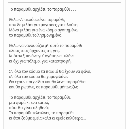
Το παραμύθι αρχίζει, το παραμύθι . . .
Θέλω ν\' ακούσω ένα παραμύθι,
που δε μιλάει για μάγισσες για πλούτη.
Μόνο μιλάει για ένα κόσμο αγαπημένο,
το παραμύθι το λησμονημένο.
Θέλω να νανουρίζω μ\' αυτό το παραμύθι
όλους τους άρχοντες της γης.
Κι όταν ξυπνάνε γι\' αγάπη να μιλάνε
κι όχι για πόλεμο, για καταστροφή.
Σ\' όλο τον κόσμο τα παιδιά θα έχουν να φάνε,
σ\' όλο τον κόσμο θα χαμογελάνε.
Θα έχουν παιχνίδια και θα λένε παραμύθια
και θα ρωτάνε, σε παραμύθι μήπως ζω;
Το παραμύθι αρχίζει, το παραμύθι,
μια φορά κι ένα καιρό,
πότε θα γίνει αληθινό;
Το παραμύθι τελειώνει, το παραμύθι
κι έτσι ζούμε εμείς καλά κι εμείς καλύτερα...