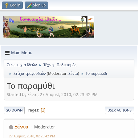
Log in
Sign up
Main Menu
Συνευωχία Ιδεών
Τέχνη - Πολιτισμός
►
Στίχοι τραγουδιών
(Moderator:
Ξένια
)
Το παραμύθι
►
►
Το παραμύθι
Started by Ξένια, 27 August, 2010, 02:23:42 PM
Pages
1
GO DOWN
USER ACTIONS
Ξένια
Moderator
27 August, 2010, 02:23:42 PM