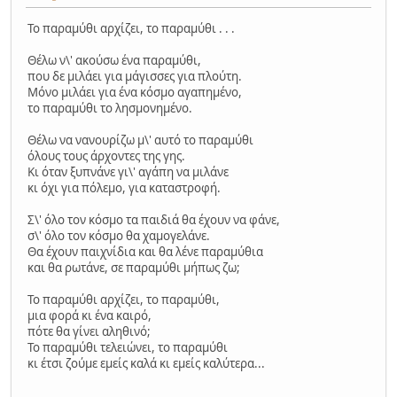
Το παραμύθι αρχίζει, το παραμύθι . . .
Θέλω ν\' ακούσω ένα παραμύθι,
που δε μιλάει για μάγισσες για πλούτη.
Μόνο μιλάει για ένα κόσμο αγαπημένο,
το παραμύθι το λησμονημένο.
Θέλω να νανουρίζω μ\' αυτό το παραμύθι
όλους τους άρχοντες της γης.
Κι όταν ξυπνάνε γι\' αγάπη να μιλάνε
κι όχι για πόλεμο, για καταστροφή.
Σ\' όλο τον κόσμο τα παιδιά θα έχουν να φάνε,
σ\' όλο τον κόσμο θα χαμογελάνε.
Θα έχουν παιχνίδια και θα λένε παραμύθια
και θα ρωτάνε, σε παραμύθι μήπως ζω;
Το παραμύθι αρχίζει, το παραμύθι,
μια φορά κι ένα καιρό,
πότε θα γίνει αληθινό;
Το παραμύθι τελειώνει, το παραμύθι
κι έτσι ζούμε εμείς καλά κι εμείς καλύτερα...