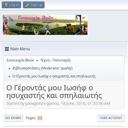
Log in
Sign up
Main Menu
Συνευωχία Ιδεών
Τέχνη - Πολιτισμός
►
Βιβλιοπροτάσεις
(Moderator:
quality
)
►
Ο Γέροντάς μου Ιωσήφ ο ησυχαστής και σπηλαιωτής
►
Ο Γέροντάς μου Ιωσήφ ο
ησυχαστής και σπηλαιωτής
Started by panagiota k giannis, 18 June, 2010, 01:35:06 AM
Pages
1
GO DOWN
USER ACTIONS