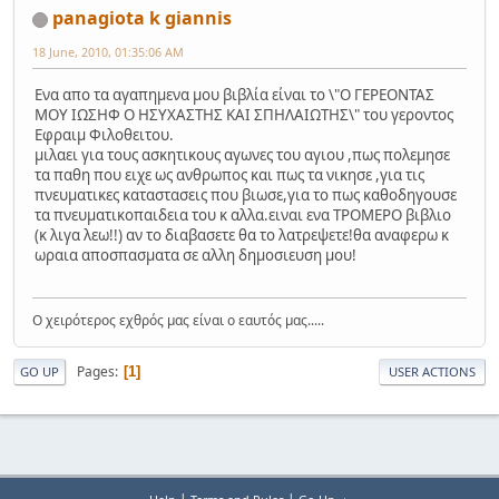
panagiota k giannis
18 June, 2010, 01:35:06 AM
Ενα απο τα αγαπημενα μου βιβλία είναι το \"Ο ΓΕΡΕΟΝΤΑΣ
ΜΟΥ ΙΩΣΗΦ Ο ΗΣΥΧΑΣΤΗΣ ΚΑΙ ΣΠΗΛΑΙΩΤΗΣ\" του γεροντος
Εφραιμ Φιλοθειτου.
μιλαει για τους ασκητικους αγωνες του αγιου ,πως πολεμησε
τα παθη που ειχε ως ανθρωπος και πως τα νικησε ,για τις
πνευματικες καταστασεις που βιωσε,για το πως καθοδηγουσε
τα πνευματικοπαιδεια του κ αλλα.ειναι ενα ΤΡΟΜΕΡΟ βιβλιο
(κ λιγα λεω!!) αν το διαβασετε θα το λατρεψετε!θα αναφερω κ
ωραια αποσπασματα σε αλλη δημοσιευση μου!
Ο χειρότερος εχθρός μας είναι ο εαυτός μας.....
Pages
1
GO UP
USER ACTIONS