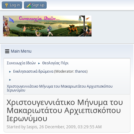
Log in
Sign up
Main Menu
Συνευωχία Ιδεών
Θεολογίας Πέρι
►
Εκκλησιαστικά δρώμενα
(Moderator:
thanos
)
►
►
Χριστουγεννιάτικο Μήνυμα του Μακαριωτάτου Αρχιεπισκόπου
Ιερωνύμου
Χριστουγεννιάτικο Μήνυμα του
Μακαριωτάτου Αρχιεπισκόπου
Ιερωνύμου
Started by Iaspis, 26 December, 2009, 03:29:55 AM