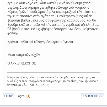
ἔχουμε κάθε λόγο καί κάθε δικαίωμα νά νοιώθουμε χαρά
μεγάλη. Διότι σήμερα γεννήθηκε ὁ Σωτήρ τοῦ κόσμου, ὁ
Κύριος ἡμῶν Ἰησοῦς Χριστός. Ἄς κάνουμε ξανά τήν πίστη καί
τήν ἐμπιστοσύνη στήν ἀγάπη τοῦ Θεοῦ τρόπο ζωῆς καί ἄς
ψάξουμε βαθιά μέσα μας, στή φάτνη τῆς καρδιᾶς μας. Καί θά
βροῦμε ἐκεῖ τό σημεῖο καί τήν αἰτία τῆς χαρᾶς καί τῆς ἐλπίδας:
θά βροῦμε τόν Θεό ὡς «βρέφος ἐσπαργα¬νωμένον, κείμενον ἐν
φάτνῃ».
Χρόνια πολλά καί εὐλογημένα Χριστούγεννα.
Μετά πατρικῶν εὐχῶν
Ο ΑΡΧΙΕΠΙΣΚΟΠΟΣ
Τοῦ δὲ πλήθους τῶν πιστευσάντων ἦν ἡ καρδία καὶ ἡ ψυχὴ μία, καὶ
οὐδὲ εἷς τι τῶν ὑπαρχόντων αὐτῷ ἔλεγεν ἴδιον εἶναι, ἀλλ᾿ ἦν αὐτοῖς
ἅπαντα κοινά. (Πραξ. δ\', 32-33)
Pages
1
GO UP
USER ACTIONS