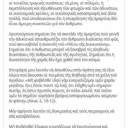
οἱ ποικῖλες τραγικές συνέπειες: τά μίση, οἱ πόλεμοι, ἡ
ἐκμετάλλευση καί ἐξουθένωση τῶν φτωχῶν καί τῶν ἀδυνάτων,
οἱ οἰκονομικές κρίσεις, οἱ οἰκολογικές καταστροφές καί ἄλλα
πολλά, πού ὑποδεικνύουν ὅτι ἡ ἐπικράτηση τῆς ἁμαρτίας δέν
εἶναι ἄμοιρη συνεπειῶν γιά τόν ἄνθρωπο.
Χριστούγεννα σημαίνει ὅτι τό σκοτάδι τῆς ἁμαρτίας πού γεννᾶ
τήν ἀδικία καί ἀπανθρωπίζει τόν ἄνθρωπο διαλύεται στό φῶς
πού ἀκτινοβολεῖ ἡ ἀνατολή τοῦ «Ἡλίου τῆς Δικαιοσύνης».
Σημαίνει ὅτι ὁ ἄνθωπος μπορεῖ νά ξαναβρεῖ τίς ἀληθινές
διαστάσεις τῆς ἀνθρωπιᾶς καί τῆς ἁγιότητας. Σημαίνει ὅτι ἡ
δυνατότητα τῆς χαρᾶς δέν ἔχει χαθεῖ ἀπό τόν κόσμο.
Ἐπιτρέψτε μου λοιπόν νά ἀπευθύνω στήν ἀγάπη σας τά ἴδια
λόγια πού ἄκουσαν οἱ ποιμένες τῆς Βηθλεέμ ἀπό τά χείλη τοῦ
ἀγγέλου: «Μὴ φοβεῖσθε˙ ἰδού γὰρ εὐαγγελίζομαι ὑμῖν χαρὰν
μεγάλην, ἥτις ἔσται παντὶ τῷ λαῷ͵ ὅτι ἐτέχθη ὑμῖν σήμερον
σωτὴρ, ὅς ἐστιν Χριστὸς Κύριος, ἐν πόλει Δαυίδ. Καὶ τοῦτο
ὑμῖν τὸ σημεῖον˙ εὑρήσετε βρέφος ἐσπαργανωμένον, κείμενον
ἐν φάτνῃ» (Λουκ. 2, 10-12).
Μήν ἀφήνετε λοιπόν τίς δοκιμασίες καί τούς πειρασμούς νά
σᾶς καταβάλλουν.
Μή Φοβεῖσθε! Σήμερα γιορτάζουμε τά Χριστούγεννα καί