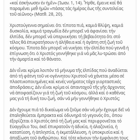
«καί ἐσκήνωσεν ἐν ἡμῖν» (Ἰωαν. 1, 14). Ἦρθε, ἔμεινε καί θά
παραμένει μεθ̉ ἡμῶν «πάσας τάς ἡμέρας ἕως τῆς συντελείας
τοῦ αἰῶνος» (Ματθ. 28, 20).
Χριστούγεννα σημαίνει ὅτι τίποτα πιά, καμιά θλίψη, καμιά
δυσκολία, καμιά τραγωδία δέν μπορεῖ νά ἀφανίσει τήν
ἐλπίδα, δέν μπορεῖ νά ὑπερνικήσει τή βεβαιότητα ὅτι στό
τέλος θά ἐπικρατήσουν ἡ ἀλήθεια καί ἡ ἀγάπη στή ζωή τοῦ
κόσμου. Τίποτα δέν μπορεῖ νά νικήσει τήν ἐλπίδα πού γεννᾶ ἡ
ἐπίγνωση ὅτι ὁ Χριστός γεννήθηκε γιά νά μᾶς λυ-τρώσει ἀπό
τήν ἁμαρτία καί τό θάνατο.
Δέν εἶναι κρίμα λοιπόν τό μήνυμα τῆς ἐλπίδας πού ἀναδύεται
ἀπό τή φάτνη τοῦ νε-ογέννητου Χριστοῦ νά χάνεται μέσα σέ
πλαστικοποιημένες καί κενές νοήματος τάχα γιορταστικές
ἀποδράσεις; Δέν εἶναι κρίμα οἱ ἀπανταχοῦ τῆς γῆς ἄρχοντες
νά ἀποφασίζουν γιά τή ζωή τοῦ κόσμου, ἀλλά καί ὁ καθένας
μας γιά τή δική του ζωή, σάν νά μήν γεννήθηκε ὁ Χριστός;
Δέν ἔχουμε πιά τό δικαίωμα νά ζοῦμε σάν νά μήν ἔχουμε δεῖ νά
ἐπαληθεύεται ἔμπρακτα καί ὀδυνηρά τό γεγονός ὅτι, ὅπου
ἐξορίζεται ὁ Χριστός ἀπό τή ζωή μας καί περιφρονεῖται τό
Εὐαγγέλιο Του, ἐκεῖ ἐπικρατοῦν ἡ ἀδικία, ἡ ἀλαζονεία, ἡ
καταπίεση, ἡ ἀπληστία, ἡ ἐκμετάλλευση, ἡ ὑποκρισία καί ἡ
ἀπαξίωση τοῦ ἀνθρώπου. Καί τότε κάνουν τήν ἐμφάνιση τους