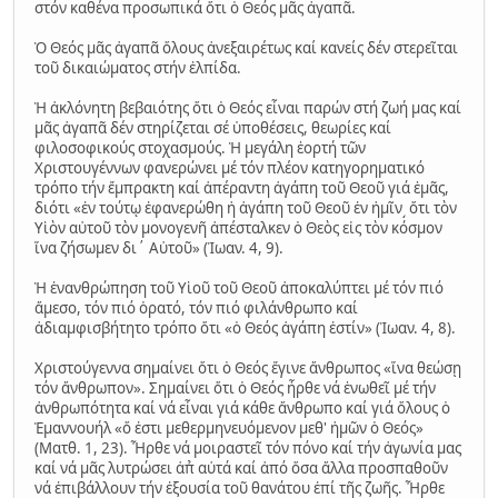
στόν καθένα προσωπικά ὅτι ὁ Θεός μᾶς ἀγαπᾶ.
Ὁ Θεός μᾶς ἀγαπᾶ ὅλους ἀνεξαιρέτως καί κανείς δέν στερεῖται
τοῦ δικαιώματος στήν ἐλπίδα.
Ἡ ἀκλόνητη βεβαιότης ὅτι ὁ Θεός εἶναι παρών στή ζωή μας καί
μᾶς ἀγαπᾶ δέν στηρίζεται σέ ὑποθέσεις, θεωρίες καί
φιλοσοφικούς στοχασμούς. Ἡ μεγάλη ἑορτή τῶν
Χριστουγέννων φανερώνει μέ τόν πλέον κατηγορηματικό
τρόπο τήν ἔμπρακτη καί ἀπέραντη ἀγάπη τοῦ Θεοῦ γιά ἑμᾶς,
διότι «ἐν τούτῳ ἐφανερώθη ἡ ἀγάπη τοῦ Θεοῦ ἐν ἡμῖν͵ ὅτι τὸν
Υἱὸν αὐτοῦ τὸν μονογενῆ ἀπέσταλκεν ὁ Θεὸς εἰς τὸν κόσμον
ἵνα ζήσωμεν δι΄ Αὐτοῦ» (Ἰωαν. 4, 9).
Ἡ ἐνανθρώπηση τοῦ Υἱοῦ τοῦ Θεοῦ ἀποκαλύπτει μέ τόν πιό
ἄμεσο, τόν πιό ὁρατό, τόν πιό φιλάνθρωπο καί
ἀδιαμφισβήτητο τρόπο ὅτι «ὁ Θεός ἀγάπη ἐστίν» (Ἰωαν. 4, 8).
Χριστούγεννα σημαίνει ὅτι ὁ Θεός ἔγινε ἄνθρωπος «ἵνα θεώσῃ
τόν ἄνθρωπον». Σημαίνει ὅτι ὁ Θεός ἦρθε νά ἑνωθεῖ μέ τήν
ἀνθρωπότητα καί νά εἶναι γιά κάθε ἄνθρωπο καί γιά ὅλους ὁ
Ἐμαννουήλ «ὅ ἐστι μεθερμηνευόμενον μεθ' ἡμῶν ὁ Θεός»
(Ματθ. 1, 23). Ἦρθε νά μοιραστεῖ τόν πόνο καί τήν ἀγωνία μας
καί νά μᾶς λυτρώσει ἀπ̉ αὐτά καί ἀπό ὅσα ἄλλα προσπαθοῦν
νά ἐπιβάλλουν τήν ἐξουσία τοῦ θανάτου ἐπί τῆς ζωῆς. Ἦρθε