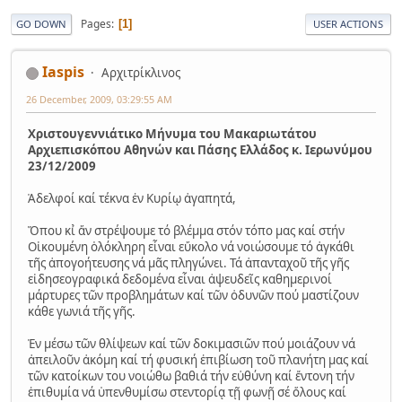
Pages
1
GO DOWN
USER ACTIONS
Iaspis
Αρχιτρίκλινος
26 December, 2009, 03:29:55 AM
Χριστουγεννιάτικο Μήνυμα του Μακαριωτάτου
Αρχιεπισκόπου Αθηνών και Πάσης Ελλάδος κ. Ιερωνύμου
23/12/2009
Ἀδελφοί καί τέκνα ἐν Κυρίῳ ἀγαπητά,
Ὅπου κι̉ ἄν στρέψουμε τό βλέμμα στόν τόπο μας καί στήν
Οἰκουμένη ὁλόκληρη εἶναι εὔκολο νά νοιώσουμε τό ἀγκάθι
τῆς ἀπογοήτευσης νά μᾶς πληγώνει. Τά ἀπανταχοῦ τῆς γῆς
εἰδησεογραφικά δεδομένα εἶναι ἀψευδεῖς καθημερινοί
μάρτυρες τῶν προβλημάτων καί τῶν ὀδυνῶν πού μαστίζουν
κάθε γωνιά τῆς γῆς.
Ἐν μέσω τῶν θλίψεων καί τῶν δοκιμασιῶν πού μοιάζουν νά
ἀπειλοῦν ἀκόμη καί τή φυσική ἐπιβίωση τοῦ πλανήτη μας καί
τῶν κατοίκων του νοιώθω βαθιά τήν εὐθύνη καί ἔντονη τήν
ἐπιθυμία νά ὑπενθυμίσω στεντορίᾳ τῇ φωνῇ σέ ὅλους καί