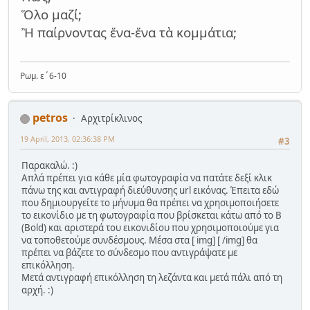
Ὅλο μαζί;
Ἢ παίρνοντας ἕνα-ἕνα τὰ κομμάτια;
Ρωμ. ε΄6-10
petros
Αρχιτρίκλινος
19 April, 2013, 02:36:38 PM
#3
Παρακαλώ. :)
Απλά πρέπει για κάθε μία φωτογραφία να πατάτε δεξί κλικ
πάνω της και αντιγραφή διεύθυνσης url εικόνας. Έπειτα εδώ
που δημιουργείτε το μήνυμα θα πρέπει να χρησιμοποιήσετε
το εικονίδιο με τη φωτογραφία που βρίσκεται κάτω από το B
(Bold) και αριστερά του εικονιδίου που χρησιμοποιούμε για
να τοποθετούμε συνδέσμους. Μέσα στα [ img] [ /img] θα
πρέπει να βάζετε το σύνδεσμο που αντιγράψατε με
επικόλληση.
Μετά αντιγραφή επικόλληση τη λεζάντα και μετά πάλι από τη
αρχή. :)