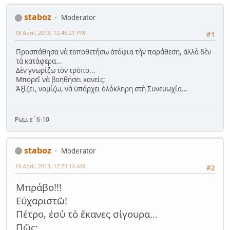
staboz
Moderator
18 April, 2013, 12:46:21 PM
#1
Προσπάθησα νὰ τοποθετήσω ἀτόφια τὴν παράθεση, ἀλλὰ δὲν
τὰ κατάφερα...
Δὲν γνωρίζω τὸν τρόπο...
Μπορεῖ νὰ βοηθήσει κανείς;
Ἀξίζει, νομίζω, νὰ ὑπάρχει ὁλόκληρη στὴ Συνευωχία...
Ρωμ. ε΄6-10
staboz
Moderator
19 April, 2013, 12:25:14 AM
#2
Μπράβο!!!
Εὐχαριστῶ!
Πέτρο, ἐσὺ τὸ ἔκανες σίγουρα...
Πῶς;