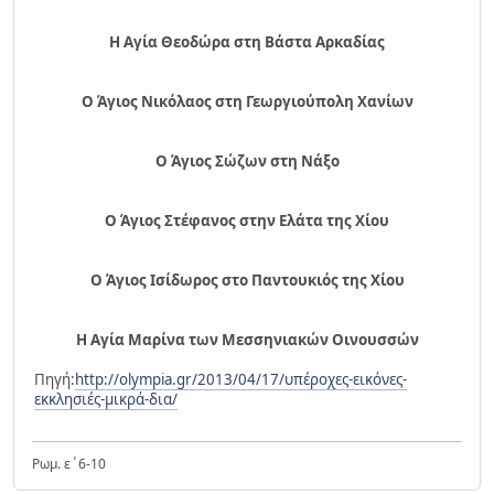
Η Αγία Θεοδώρα στη Βάστα Αρκαδίας
Ο Άγιος Νικόλαος στη Γεωργιούπολη Χανίων
Ο Άγιος Σώζων στη Νάξο
Ο Άγιος Στέφανος στην Ελάτα της Χίου
Ο Άγιος Ισίδωρος στο Παντουκιός της Χίου
Η Αγία Μαρίνα των Μεσσηνιακών Οινουσσών
Πηγή:
http://olympia.gr/2013/04/17/υπέροχες-εικόνες-
εκκλησιές-μικρά-δια/
Ρωμ. ε΄6-10