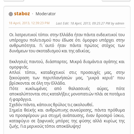
staboz
Moderator
18 April, 2013, 12:39:23 PM
Last Edit
: 18 April, 2013, 09:25:27 PM by admin
Οι λατρευτικοί τόποι στην Ελλάδα ήταν πάντα ενδεικτικοί του
υπέροχου πολιτισμού που έδωσε ότι όμορφο υπάρχει στην
ανθρωπότητα. Γι΄αυτό ήταν πάντα πρώτος στόχος των
δυνάμεων του σκοταδισμού και της αδικίας.
Εκκλησιές παντού, διάσπαρτες. Μικρά διαμάντια αγάπης και
ομορφιάς.
Απλοί τόποι, καταδεχτικοί στις προσευχές μας, στην
ξεκούραση των περιπλανήσεών μας, "μικρά κεριά" που
βρίσκονται σε όλη την Ελλάδα.
Πότε κυκλωμένες από θαλασσινές αύρες, πότε
αποκαλύπτονται στις καταλήξεις μονοπατιών πλάι σε ποτάμια
ή φαράγγια.
Σχεδόν πάντα, κάποιος θρύλος τις ακολουθεί.
Σημεία θεϊκής και ανθρώπινης συνεύρεσης, πάντα πρόθυμα
να προσφέρουν μια στιγμή ανάπαυσης, έναν δροσερό ίσκιο,
καταφύγιο σε ξαφνικές μπόρες της φύσης αλλά κυρίως της
ζωής. Για μερικούς τόποι αποκάλυψης!