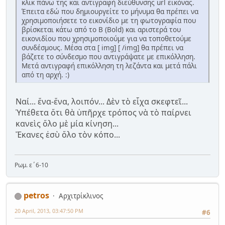
κλικ πάνω της και αντιγραφή διεύθυνσης url εικόνας.
Έπειτα εδώ που δημιουργείτε το μήνυμα θα πρέπει να
χρησιμοποιήσετε το εικονίδιο με τη φωτογραφία που
βρίσκεται κάτω από το B (Bold) και αριστερά του
εικονιδίου που χρησιμοποιούμε για να τοποθετούμε
συνδέσμους. Μέσα στα [ img] [ /img] θα πρέπει να
βάζετε το σύνδεσμο που αντιγράψατε με επικόλληση.
Μετά αντιγραφή επικόλληση τη λεζάντα και μετά πάλι
από τη αρχή. :)
Ναί... ἕνα-ἕνα, λοιπόν... Δὲν τὸ εἶχα σκεφτεῖ...
Ὑπέθετα ὅτι θὰ ὑπῆρχε τρόπος νὰ τὸ παίρνει
κανεὶς ὅλο μὲ μία κίνηση...
Ἔκανες ἐσὺ ὅλο τὸν κόπο...
Ρωμ. ε΄6-10
petros
Αρχιτρίκλινος
20 April, 2013, 03:47:50 PM
#6