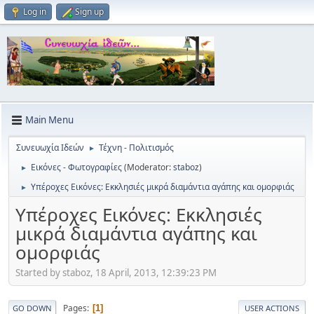
Log in
Sign up
Main Menu
Συνευωχία Ιδεών
Τέχνη - Πολιτισμός
►
Εικόνες - Φωτογραφίες
(Moderator:
staboz
)
►
Υπέροχες Εικόνες: Εκκλησιές μικρά διαμάντια αγάπης και ομορφιάς
►
Υπέροχες Εικόνες: Εκκλησιές
μικρά διαμάντια αγάπης και
ομορφιάς
Started by staboz, 18 April, 2013, 12:39:23 PM
Pages
1
GO DOWN
USER ACTIONS