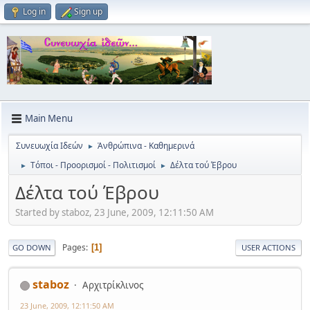
Log in
Sign up
Main Menu
Συνευωχία Ιδεών
Ἀνθρώπινα - Καθημερινά
►
Tόποι - Προορισμοί - Πολιτισμοί
Δέλτα τού Έβρου
►
►
Δέλτα τού Έβρου
Started by staboz, 23 June, 2009, 12:11:50 AM
Pages
1
GO DOWN
USER ACTIONS
staboz
Αρχιτρίκλινος
23 June, 2009, 12:11:50 AM