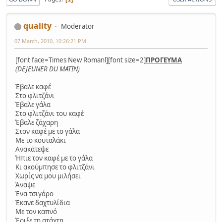
quality
Moderator
07 March, 2010, 10:26:21 PM
[font face=Times New Romanl][font size=2]
ΠΡΟΓΕΥΜΑ
(DEJEUNER DU MATIN)
Έβαλε καφέ
Στο φλιτζάνι
Έβαλε γάλα
Στο φλιτζάνι του καφέ
Έβαλε ζάχαρη
Στον καφέ με το γάλα
Με το κουταλάκι
Ανακάτεψε
Ήπιε τον καφέ με το γάλα
Κι ακούμπησε το φλιτζάνι
Χωρίς να μου μιλήσει
Άναψε
Ένα τσιγάρο
Έκανε δαχτυλίδια
Με τον καπνό
Έριξε τη στάχτη