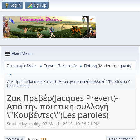
Log in
Sign up
Main Menu
Συνευωχία Ιδεών
Τέχνη - Πολιτισμός
Ποίηση
(Moderator:
quality
)
►
►
►
Ζακ Πρεβέρ(Jacques Prevert)-Από την ποιητική συλλογή \"Κουβέντες\"
(Les paroles)
Ζακ Πρεβέρ(Jacques Prevert)-
Από την ποιητική συλλογή
\"Κουβέντες\"(Les paroles)
Started by quality, 07 March, 2010, 10:26:21 PM
Pages
1
GO DOWN
USER ACTIONS