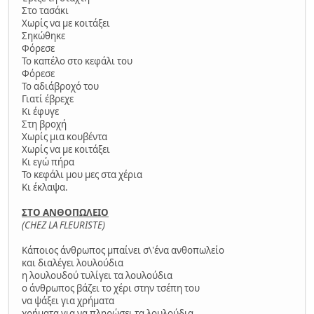
Στο τασάκι
Χωρίς να με κοιτάξει
Σηκώθηκε
Φόρεσε
Το καπέλο στο κεφάλι του
Φόρεσε
Το αδιάβροχό του
Γιατί έβρεχε
Κι έφυγε
Στη βροχή
Χωρίς μια κουβέντα
Χωρίς να με κοιτάξει
Κι εγώ πήρα
Το κεφάλι μου μες στα χέρια
Κι έκλαψα.
ΣΤΟ ΑΝΘΟΠΩΛΕΙΟ
(CHEZ LA FLEURISTE)
Κάποιος άνθρωπος μπαίνει σ\'ένα ανθοπωλείο
και διαλέγει λουλούδια
η λουλουδού τυλίγει τα λουλούδια
ο άνθρωπος βάζει το χέρι στην τσέπη του
να ψάξει για χρήματα
χρήματα για να πληρώσει τα λουλούδια