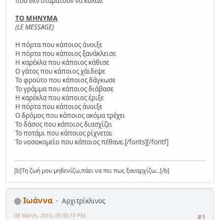
που δεν σταματούν να κυλάν.
ΤΟ ΜΗΝΥΜΑ
(LE MESSAGE)
Η πόρτα που κάποιος άνοιξε
Η πόρτα που κάποιος ξανάκλεισε
Η καρέκλα που κάποιος κάθισε
Ο γάτος που κάποιος χάιδεψε
Το φρούτο που κάποιος δάγκωσε
Το γράμμα που κάποιος διάβασε
Η καρέκλα που κάποιος έριξε
Η πόρτα που κάποιος άνοιξε
Ο δρόμος που κάποιος ακόμα τρέχει
Το δάσος που κάποιος διασχίζει
Το ποτάμι που κάποιος ρίχνεται
Το νοσοκομείο που κάποιος πέθανε.[/fonts][/fontf]
[b]Τη ζωή μου μηδενίζω,πάει να πει πως ξαναρχίζω...[/b]
Ιωάννα
Αρχιτρίκλινος
08 March, 2010, 05:30:37 PM
#1