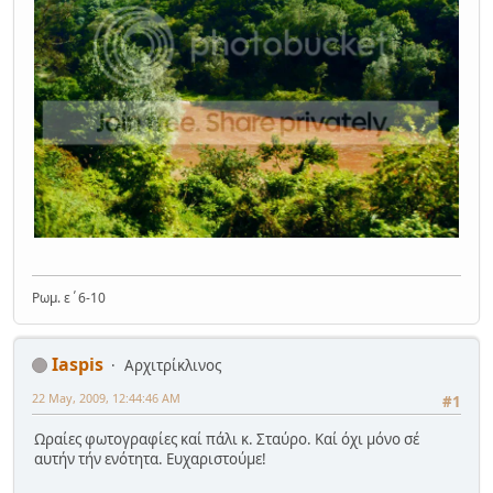
Ρωμ. ε΄6-10
Iaspis
Αρχιτρίκλινος
22 May, 2009, 12:44:46 AM
#1
Ωραίες φωτογραφίες καί πάλι κ. Σταύρο. Καί όχι μόνο σέ
αυτήν τήν ενότητα. Ευχαριστούμε!