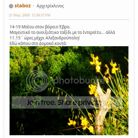
staboz
Αρχιτρίκλινος
21 May, 2009, 12:38:37 PM
14-19 Μαΐου στον βόρειο Έβρο.
Μαγευτικό το ανοιξιάτικο ταξίδι με το Ιντερσίτυ... αλλά
11.15΄ ώρες μέχρι Αλεξανδρούπολη!
Εδώ κάπου στο Δομοκό κοντά: