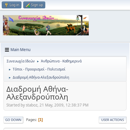
Log in
Sign up
Main Menu
Συνευωχία Ιδεών
Ἀνθρώπινα - Καθημερινά
►
Tόποι - Προορισμοί - Πολιτισμοί
►
Διαδρομή Αθήνα-Αλεξανδρούπολη
►
Διαδρομή Αθήνα-
Αλεξανδρούπολη
Started by staboz, 21 May, 2009, 12:38:37 PM
Pages
1
GO DOWN
USER ACTIONS