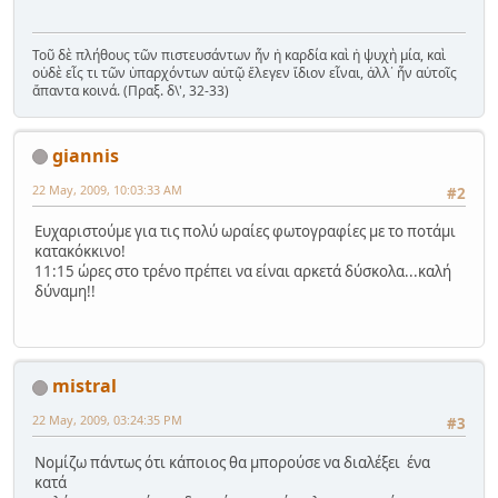
Τοῦ δὲ πλήθους τῶν πιστευσάντων ἦν ἡ καρδία καὶ ἡ ψυχὴ μία, καὶ
οὐδὲ εἷς τι τῶν ὑπαρχόντων αὐτῷ ἔλεγεν ἴδιον εἶναι, ἀλλ᾿ ἦν αὐτοῖς
ἅπαντα κοινά. (Πραξ. δ\', 32-33)
giannis
22 May, 2009, 10:03:33 AM
#2
Ευχαριστούμε για τις πολύ ωραίες φωτογραφίες με το ποτάμι
κατακόκκινο!
11:15 ώρες στο τρένο πρέπει να είναι αρκετά δύσκολα...καλή
δύναμη!!
mistral
22 May, 2009, 03:24:35 PM
#3
Νομίζω πάντως ότι κάποιος θα μπορούσε να διαλέξει ένα
κατά